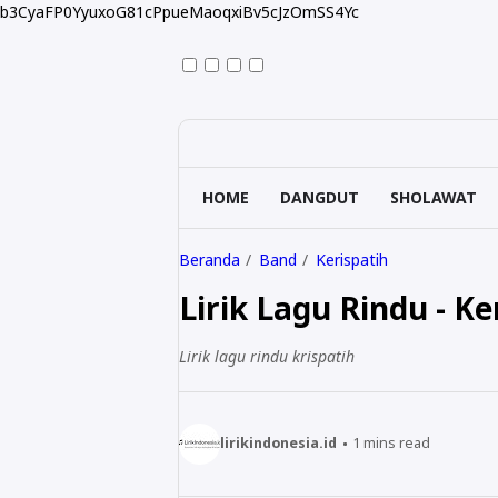
b3CyaFP0YyuxoG81cPpueMaoqxiBv5cJzOmSS4Yc
HOME
DANGDUT
SHOLAWAT
Beranda
Band
Kerispatih
Lirik Lagu Rindu - Ke
Lirik lagu rindu krispatih
lirikindonesia.id
1
mins read