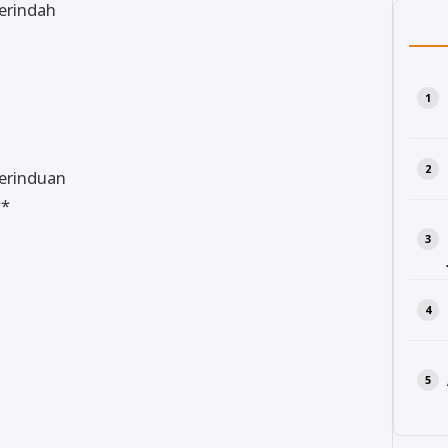
erindah
kerinduan
**