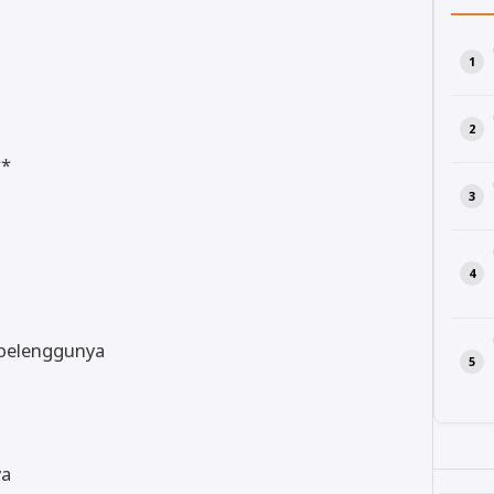
**
mbelenggunya
ya