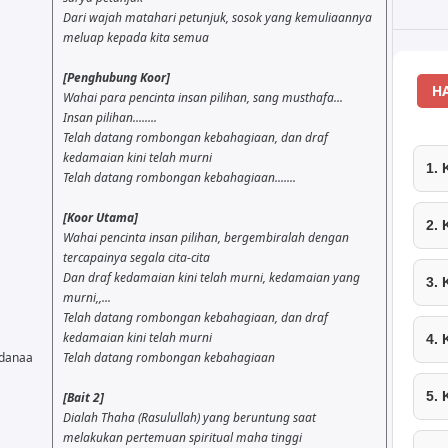
Dari wajah matahari petunjuk, sosok yang kemuliaannya
meluap kepada kita semua
[Penghubung Koor]
H
Wahai para pencinta insan pilihan, sang musthafa...
Insan pilihan........
Telah datang rombongan kebahagiaan, dan draf
kedamaian kini telah murni
1.
Telah datang rombongan kebahagiaan.......
[Koor Utama]
2.
Wahai pencinta insan pilihan, bergembiralah dengan
tercapainya segala cita-cita
Dan draf kedamaian kini telah murni, kedamaian yang
3.
murni,,...
Telah datang rombongan kebahagiaan, dan draf
kedamaian kini telah murni
4.
 danaa
Telah datang rombongan kebahagiaan
5.
[Bait 2]
Dialah Thaha (Rasulullah) yang beruntung saat
melakukan pertemuan spiritual maha tinggi