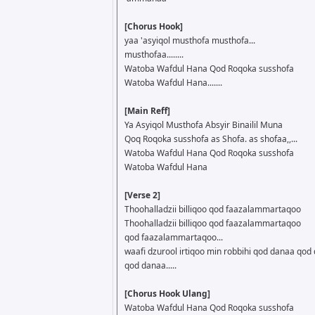
[Chorus Hook]
yaa 'asyiqol musthofa musthofa...
musthofaa........
Watoba Wafdul Hana Qod Roqoka susshofa
Watoba Wafdul Hana.......
[Main Reff]
Ya Asyiqol Musthofa Absyir Binailil Muna
Qoq Roqoka susshofa as Shofa. as shofaa,,...
Watoba Wafdul Hana Qod Roqoka susshofa
Watoba Wafdul Hana
[Verse 2]
Thoohalladzii billiqoo qod faazalammartaqoo
Thoohalladzii billiqoo qod faazalammartaqoo
qod faazalammartaqoo...
waafi dzurool irtiqoo min robbihi qod danaa qod
qod danaa.....
[Chorus Hook Ulang]
Watoba Wafdul Hana Qod Roqoka susshofa