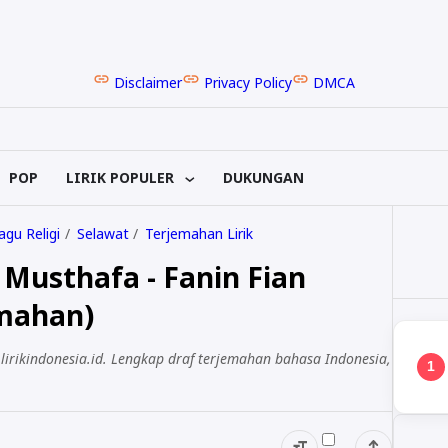
Disclaimer
Privacy Policy
DMCA
POP
LIRIK POPULER
DUKUNGAN
Lagu Religi
Selawat
Terjemahan Lirik
l Musthafa - Fanin Fian
emahan)
i lirikindonesia.id. Lengkap draf terjemahan bahasa Indonesia,
1