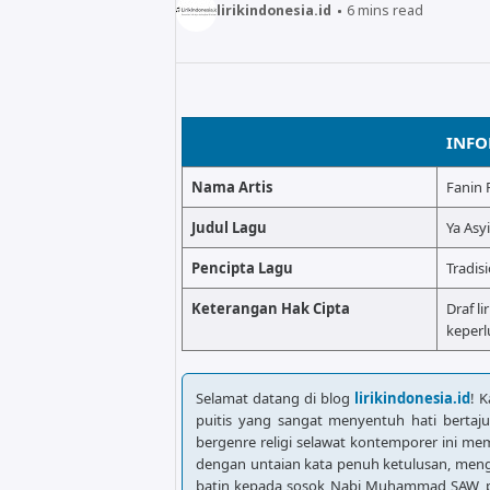
lirikindonesia.id
6
mins read
INFO
Nama Artis
Fanin 
Judul Lagu
Ya Asy
Pencipta Lagu
Tradisi
Keterangan Hak Cipta
Draf li
keperl
Selamat datang di blog
lirikindonesia.id
! 
puitis yang sangat menyentuh hati bertaj
bergenre religi selawat kontemporer ini 
dengan untaian kata penuh ketulusan, men
batin kepada sosok Nabi Muhammad SAW, pa