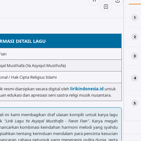
RMASI DETAIL LAGU
Fian
iqal Musthafa (Ya Asyiqol Musthofa)
onal / Hak Cipta Religius Islami
rik resmi diarsipkan secara digital oleh
lirikindonesia.id
untuk
uan edukasi dan apresiasi seni sastra religi musik nusantara.
Kali ini kami membagikan draf ulasan komplit untuk karya lagu
uk
"Lirik Lagu Ya Asyiqal Musthafa - Fanin Fian"
. Karya megah
memancarkan kombinasi keindahan harmoni melodi yang syahdu
gisahkan tentang kerinduan mendalam para pencinta kesucian
ncaran cahaya petunjuk yang menerangi gulita dunia, serta