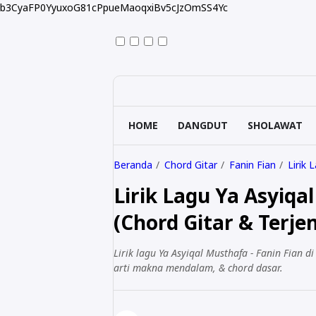
b3CyaFP0YyuxoG81cPpueMaoqxiBv5cJzOmSS4Yc
HOME
DANGDUT
SHOLAWAT
Beranda
Chord Gitar
Fanin Fian
Lirik 
Lirik Lagu Ya Asyiqa
(Chord Gitar & Terj
Lirik lagu Ya Asyiqal Musthafa - Fanin Fian d
arti makna mendalam, & chord dasar.