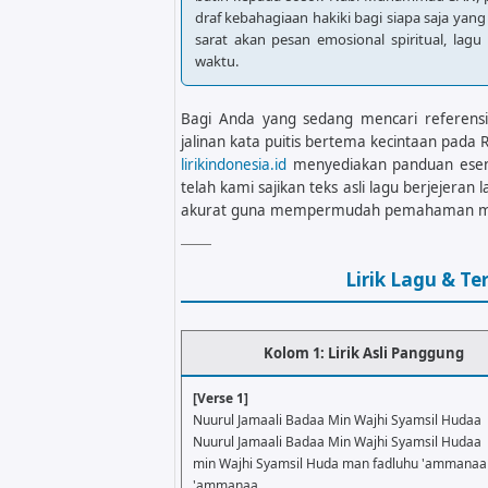
draf kebahagiaan hakiki bagi siapa saja yang
sarat akan pesan emosional spiritual, lag
waktu.
Bagi Anda yang sedang mencari referensi 
jalinan kata puitis bertema kecintaan pada R
lirikindonesia.id
menyediakan panduan esen
telah kami sajikan teks asli lagu berjejer
akurat guna mempermudah pemahaman mak
Lirik Lagu & T
Kolom 1: Lirik Asli Panggung
[Verse 1]
Nuurul Jamaali Badaa Min Wajhi Syamsil Hudaa
Nuurul Jamaali Badaa Min Wajhi Syamsil Hudaa
min Wajhi Syamsil Huda man fadluhu 'ammanaa
'ammanaa