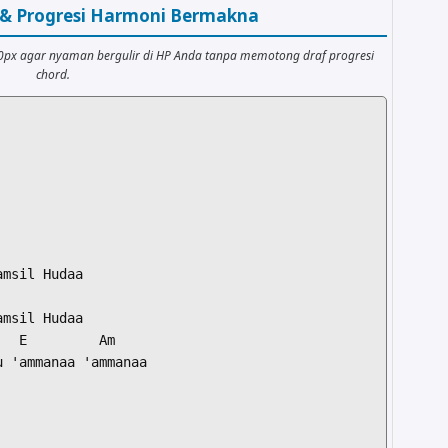
r & Progresi Harmoni Bermakna
00px agar nyaman bergulir di HP Anda tanpa memotong draf progresi
chord.
msil Hudaa

msil Hudaa

  E         Am

 'ammanaa 'ammanaa
