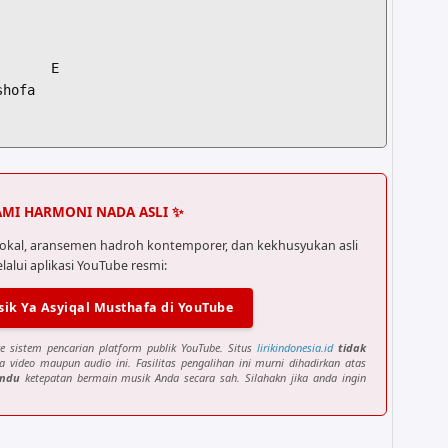
      E

hofa

MI HARMONI NADA ASLI ✨
l Muna



okal, aransemen hadroh kontemporer, dan kekhusyukan asli
elalui aplikasi YouTube resmi:
hofaa,,...

      E

ik Ya Asyiqal Musthafa di YouTube
hofa

e sistem pencarian platform publik YouTube. Situs
lirikindonesia.id
tidak
a video maupun audio ini. Fasilitas pengalihan ini murni dihadirkan atas
andu
ketepatan bermain musik Anda secara sah. Silahakn jika anda ingin
mmartaqoo
