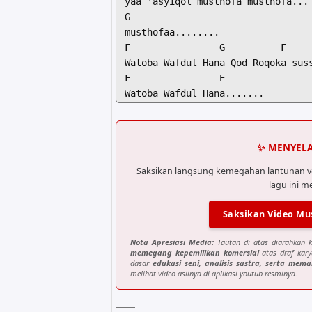
yaa 'asyiqol musthofa musthofa...

G

musthofaa........

F                G          F     
Watoba Wafdul Hana Qod Roqoka suss
F                E

Watoba Wafdul Hana.......

[Main Reff]

Am                  G

✨ MENYELA
Ya Asyiqol Musthofa Absyir Binaili
F                   G            E
Saksikan langsung kemegahan lantunan v
lagu ini m
Qoq Roqoka susshofa as Shofa. as s
Am               G          F     
Saksikan Video Mus
Watoba Wafdul Hana Qod Roqoka suss
F                E

Nota Apresiasi Media:
Tautan di atas diarahkan k
Watoba Wafdul Hana

memegang kepemilikan komersial
atas draf kary
dasar
edukasi seni, analisis sastra, serta mem
melihat video aslinya di aplikasi youtub resminya.
[Verse 2]

Am                        G

Thoohalladzii billiqoo qod faazala