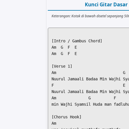
Kunci Gitar Dasa
Keterangan: Kotak di bawah disetel sepanjang 5
[Intro / Gambus Chord]

Am  G  F  E

Am  G  F  E

[Verse 1]

Am                             G

Nuurul Jamaali Badaa Min Wajhi Sya
F                              E

Nuurul Jamaali Badaa Min Wajhi Sya
Am              G          F      
min Wajhi Syamsil Huda man fadluhu
[Chorus Hook]

Am
