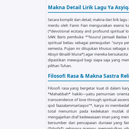
F                         E

Makna Detail Lirik Lagu Ya Asyiq
Thoohalladzii billiqoo qod faazala
Am              G

Secara komplit dan detail, makna dari lirik lagu
qod faazalammartaqoo...

merdu oleh Fanin Fian menguraikan esensi kat
F                     G           
(*devotional ecstasy and profound spiritua
waafi dzurool irtiqoo min robbihi 
SAW. Baris pembuka *“Nuurul Jamaali Badaa 
spiritual beliau sebagai perwujudan "surya
E

semesta. Pujian ini ditujukan khusus sebagai
qod danaa.....

Absyir Binailil Muna*) agar mereka bersukacita 
dipastikan mewujud bagi siapa saja yang men
[Chorus Hook Ulang]

pilihan Tuhan.
F                G          F     
Watoba Wafdul Hana Qod Roqoka suss
Filosofi Rasa & Makna Sastra Reli
F                E

Watoba Wafdul Hana.......

Filosofi rasa yang bergetar kuat di dalam kar
*Mahabbah* hakiki—yaitu pemurnian orientas
transcendence of love through spiritual ascensio
[Main Reff Penutup]

qod faazalammartaqoo”*, karya ini membedah se
Am                  G

total menuntun pada kedekatan mutlak de
Ya Asyiqol Musthofa Absyir Binaili
mengajarkan draf kedewasaan iman yang mend
F                   G            E
bersumber dari pencapaian duniawi yang fan
Qoq Roqoka susshofa as Shofa. as s
(*shofa*) sehingga mampu memantulkan vibr