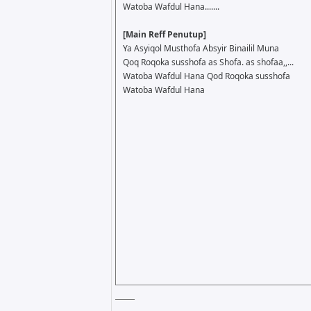
Watoba Wafdul Hana.......
[Main Reff Penutup]
Ya Asyiqol Musthofa Absyir Binailil Muna
Qoq Roqoka susshofa as Shofa. as shofaa,,...
Watoba Wafdul Hana Qod Roqoka susshofa
Watoba Wafdul Hana