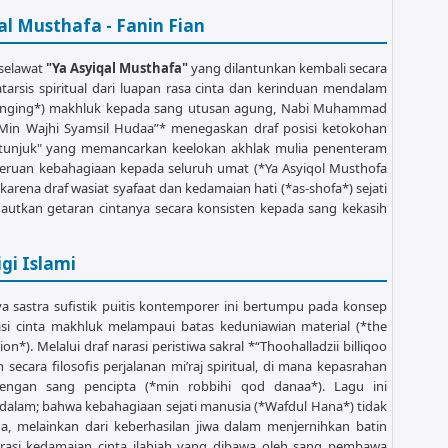
al Musthafa - Fanin Fian
mmartaqoo

 selawat
"Ya Asyiqal Musthafa"
yang dilantunkan kembali secara
arsis spiritual dari luapan rasa cinta dan kerinduan mendalam
  F        E     Am

l longing*) makhluk kepada sang utusan agung, Nabi Muhammad
qod danaa qod danaa

Min Wajhi Syamsil Hudaa”* menegaskan draf posisi ketokohan
 petunjuk" yang memancarkan keelokan akhlak mulia penenteram
 seruan kebahagiaan kepada seluruh umat (*Ya Asyiqol Musthofa
karena draf wasiat syafaat dan kedamaian hati (*as-shofa*) sejati
autkan getaran cintanya secara konsisten kepada sang kekasih
      E

hofa

gi Islami
ya sastra sufistik puitis kontemporer ini bertumpu pada konsep
i cinta makhluk melampaui batas keduniawian material (*the
n*). Melalui draf narasi peristiwa sakral *“Thoohalladzii billiqoo
cara filosofis perjalanan mi’raj spiritual, di mana kepasrahan
ngan sang pencipta (*min robbihi qod danaa*). Lagu ini
l Muna

alam; bahwa kebahagiaan sejati manusia (*Wafdul Hana*) tidak


a, melainkan dari keberhasilan jiwa dalam menjernihkan batin
hofaa,,...

asi kedamaian cinta ilahiah yang dibawa oleh sang pembawa