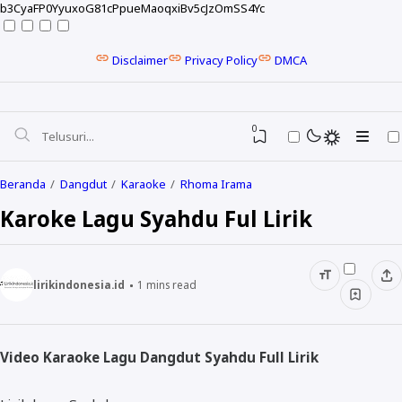
b3CyaFP0YyuxoG81cPpueMaoqxiBv5cJzOmSS4Yc
Disclaimer
Privacy Policy
DMCA
0
Beranda
Dangdut
Karaoke
Rhoma Irama
Karoke Lagu Syahdu Ful Lirik
lirikindonesia.id
1
mins read
Video Karaoke Lagu Dangdut Syahdu Full Lirik
NELA KARISMA