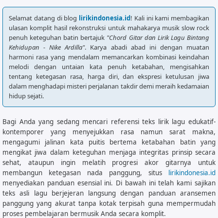
Selamat datang di blog
lirikindonesia.id
! Kali ini kami membagikan
ulasan komplit hasil rekonstruksi untuk mahakarya musik slow rock
penuh keteguhan batin bertajuk
"Chord Gitar dan Lirik Lagu Bintang
Kehidupan - Nike Ardilla"
. Karya abadi abad ini dengan muatan
harmoni rasa yang mendalam memancarkan kombinasi keindahan
melodi dengan untaian kata penuh ketabahan, mengisahkan
tentang ketegasan rasa, harga diri, dan ekspresi ketulusan jiwa
dalam menghadapi misteri perjalanan takdir demi meraih kedamaian
hidup sejati.
Bagi Anda yang sedang mencari referensi teks lirik lagu edukatif-
kontemporer yang menyejukkan rasa namun sarat makna,
mengagumi jalinan kata puitis bertema ketabahan batin yang
mengikat jiwa dalam keteguhan menjaga integritas prinsip secara
sehat, ataupun ingin melatih progresi akor gitarnya untuk
membangun ketegasan nada panggung, situs
lirikindonesia.id
menyediakan panduan esensial ini. Di bawah ini telah kami sajikan
teks asli lagu berjejeran langsung dengan panduan aransemen
panggung yang akurat tanpa kotak terpisah guna mempermudah
proses pembelajaran bermusik Anda secara komplit.