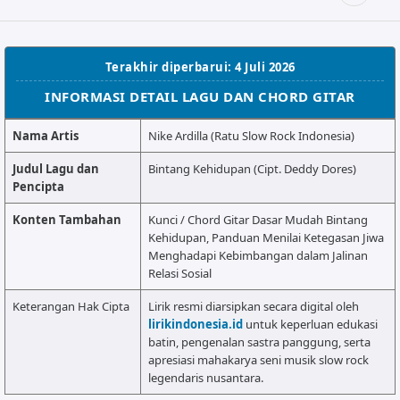
ALMANAR
RELIGI RAMADHAN
Terakhir diperbarui: 4 Juli 2026
NISA SABYAN
INFORMASI DETAIL LAGU DAN CHORD GITAR
Nama Artis
Nike Ardilla (Ratu Slow Rock Indonesia)
Judul Lagu dan
Bintang Kehidupan (Cipt. Deddy Dores)
Pencipta
Konten Tambahan
Kunci / Chord Gitar Dasar Mudah Bintang
Kehidupan, Panduan Menilai Ketegasan Jiwa
Menghadapi Kebimbangan dalam Jalinan
Relasi Sosial
Keterangan Hak Cipta
Lirik resmi diarsipkan secara digital oleh
lirikindonesia.id
untuk keperluan edukasi
batin, pengenalan sastra panggung, serta
apresiasi mahakarya seni musik slow rock
legendaris nusantara.