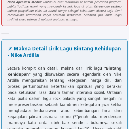
Nota Apresiasi Media:
Tautan di atas diarahkan ke sistem pencarian platform
publik YouTube resmi yang mengarah ke lirik lagu di atas. Keterangan penting
bahwa penyediaan video ini murni hanya sebagai kebutuhan edukasi saja demi
mendukung kelestarian karya seniman nusantara. Silahkan jika anda ingin
melihat video aslinya di aplikasi youtube resminya.
📌 Makna Detail Lirik Lagu Bintang Kehidupan
- Nike Ardilla
Secara komplit dan detail, makna dari lirik lagu
"Bintang
Kehidupan"
yang dibawakan secara legendaris oleh Nike
Ardilla menguraikan tentang ketegasan, harga diri, dan
proses pertumbuhan ketertarikan spiritual yang berakar
pada ketulusan rasa dalam taman interaksi sosial. Untaian
kata puitis dalam lagu rock balada yang sangat megah ini
merepresentasikan sebuah komitmen keteguhan jiwa ketika
menghadapi keduniawian atau kebimbangan fana dari
kegagalan jalinan asmara semu (*"jenuh aku mendengar
manisnya kata cinta lebih baik sendiri... bukannya sekali
seringku mencoba namun kugagal lagi"*). Unsur edukatif