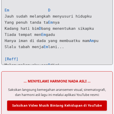
Em
D
Jauh sudah melangkah menyusuri hidupku

Yang pe
n
uh tanda ta
Em
nya

Kadang hati bim
D
bang menentukan sikapku

Tiada tem
p
at men
Em
H
anya iman di da
d
a yang membuatku mam
Am
pu

Slalu ta
b
ah menja
Em
lani...

[Reff]
M
alam malam aku sen
D
diri

Tanpa cin
t
amu la
G
gi oh..oh ho..ho

Hanya satu keyaki
D
nanku

... MENYELAMI HARMONI NADA ASLI ...
Bintang kan bersi
n
ar menerpa hidu
G
pku

Baha
Saksikan langsung kemegahan aransemen visual, sinematografi,
g
ia kan da
t
ang ..oh 
Em
oh

dan harmoni asli lagu ini melalui aplikasi YouTube resmi:
[Outro]
Saksikan Video Musik Bintang Kehidupan di YouTube
Em
C
D
Em