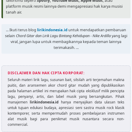
favoritmu seperti
Spotify, YouTube Music, Apple Music
, atau
platform musik resmi lainnya demi mengapresiasi hak karya musisi
tanah air.
... Ikuti terus blog
lirikindonesia.id
untuk mendapatkan pembaruan
selain
Chord Gitar dan Lirik Lagu Bintang Kehidupan - Nike Ardilla
yang lagi
viral, jangan lupa untuk membagikannya kepada teman lainnya
terimakasih. ...
DISCLAIMER DAN HAK CIPTA KORPORAT:
Seluruh materi lirik lagu, susunan bait, silsilah arti terjemahan makna
puitis, dan aransemen akor chord gitar mudah yang dipublikasikan
pada halaman artikel ini merupakan hak cipta eksklusif milik pencipta
lagu, penyanyi, artis, dan label musik yang bersangkutan. Pihak
manajemen
lirikindonesia.id
hanya menyajikan data ulasan teks
untuk tujuan edukasi budaya, apresiasi seni sastra musik rock klasik
kontemporer, serta mempermudah proses pembelajaran instrumen
alat musik bagi para penikmat musik nusantara secara non-
commercial.