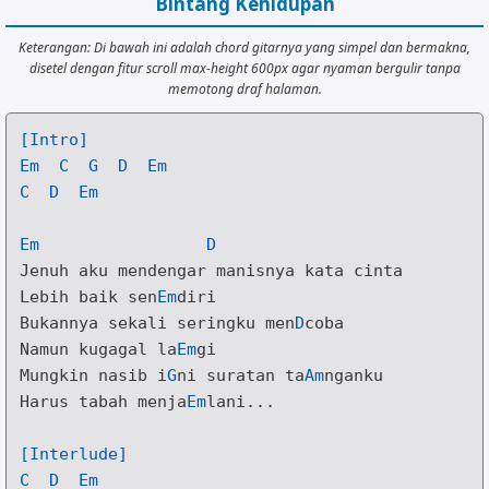
Bintang Kehidupan
Keterangan: Di bawah ini adalah chord gitarnya yang simpel dan bermakna,
disetel dengan fitur scroll max-height 600px agar nyaman bergulir tanpa
memotong draf halaman.
[Intro]
Em
C
G
D
Em
C
D
Em
Em
D
L
ebih baik sen
Em
B
ukannya sekali seringku men
D
coba

Namun kuga
g
al la
Em
M
ungkin nasib i
G
ni suratan ta
Am
nganku

Harus ta
b
ah menja
Em
lani...

[Interlude]
C
D
Em