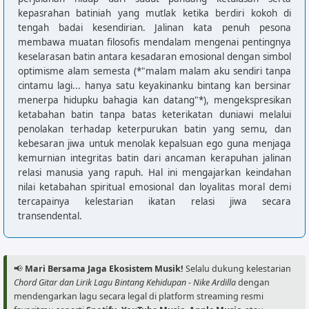
kepasrahan batiniah yang mutlak ketika berdiri kokoh di
tengah badai kesendirian. Jalinan kata penuh pesona
membawa muatan filosofis mendalam mengenai pentingnya
keselarasan batin antara kesadaran emosional dengan simbol
optimisme alam semesta (*"malam malam aku sendiri tanpa
cintamu lagi... hanya satu keyakinanku bintang kan bersinar
menerpa hidupku bahagia kan datang"*), mengekspresikan
ketabahan batin tanpa batas keterikatan duniawi melalui
penolakan terhadap keterpurukan batin yang semu, dan
kebesaran jiwa untuk menolak kepalsuan ego guna menjaga
kemurnian integritas batin dari ancaman kerapuhan jalinan
relasi manusia yang rapuh. Hal ini mengajarkan keindahan
nilai ketabahan spiritual emosional dan loyalitas moral demi
tercapainya kelestarian ikatan relasi jiwa secara
transendental.
📢
Mari Bersama Jaga Ekosistem Musik!
Selalu dukung kelestarian
Chord Gitar dan Lirik Lagu Bintang Kehidupan - Nike Ardilla
dengan
mendengarkan lagu secara legal di platform streaming resmi