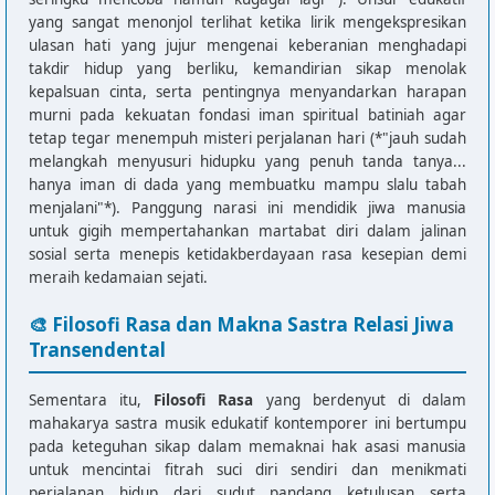
yang sangat menonjol terlihat ketika lirik mengekspresikan
ulasan hati yang jujur mengenai keberanian menghadapi
takdir hidup yang berliku, kemandirian sikap menolak
kepalsuan cinta, serta pentingnya menyandarkan harapan
murni pada kekuatan fondasi iman spiritual batiniah agar
tetap tegar menempuh misteri perjalanan hari (*"jauh sudah
melangkah menyusuri hidupku yang penuh tanda tanya...
hanya iman di dada yang membuatku mampu slalu tabah
menjalani"*). Panggung narasi ini mendidik jiwa manusia
untuk gigih mempertahankan martabat diri dalam jalinan
sosial serta menepis ketidakberdayaan rasa kesepian demi
meraih kedamaian sejati.
🎨 Filosofi Rasa dan Makna Sastra Relasi Jiwa
Transendental
Sementara itu,
Filosofi Rasa
yang berdenyut di dalam
mahakarya sastra musik edukatif kontemporer ini bertumpu
pada keteguhan sikap dalam memaknai hak asasi manusia
untuk mencintai fitrah suci diri sendiri dan menikmati
perjalanan hidup dari sudut pandang ketulusan serta