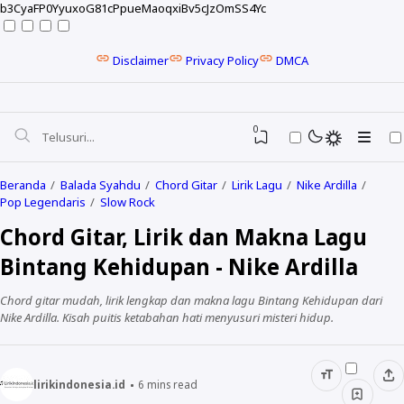
b3CyaFP0YyuxoG81cPpueMaoqxiBv5cJzOmSS4Yc
Disclaimer
Privacy Policy
DMCA
0
Beranda
Balada Syahdu
Chord Gitar
Lirik Lagu
Nike Ardilla
Pop Legendaris
Slow Rock
Chord Gitar, Lirik dan Makna Lagu
Bintang Kehidupan - Nike Ardilla
Chord gitar mudah, lirik lengkap dan makna lagu Bintang Kehidupan dari
Nike Ardilla. Kisah puitis ketabahan hati menyusuri misteri hidup.
NELA KARISMA
lirikindonesia.id
6
mins read