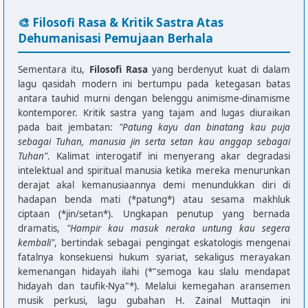
🎨 Filosofi Rasa & Kritik Sastra Atas
Dehumanisasi Pemujaan Berhala
Sementara itu,
Filosofi Rasa
yang berdenyut kuat di dalam
lagu qasidah modern ini bertumpu pada ketegasan batas
antara tauhid murni dengan belenggu animisme-dinamisme
kontemporer. Kritik sastra yang tajam and lugas diuraikan
pada bait jembatan:
"Patung kayu dan binatang kau puja
sebagai Tuhan, manusia jin serta setan kau anggap sebagai
Tuhan"
. Kalimat interogatif ini menyerang akar degradasi
intelektual and spiritual manusia ketika mereka menurunkan
derajat akal kemanusiaannya demi menundukkan diri di
hadapan benda mati (*patung*) atau sesama makhluk
ciptaan (*jin/setan*). Ungkapan penutup yang bernada
dramatis,
"Hampir kau masuk neraka untung kau segera
kembali"
, bertindak sebagai pengingat eskatologis mengenai
fatalnya konsekuensi hukum syariat, sekaligus merayakan
kemenangan hidayah ilahi (*"semoga kau slalu mendapat
hidayah dan taufik-Nya"*). Melalui kemegahan aransemen
musik perkusi, lagu gubahan H. Zainal Muttaqin ini