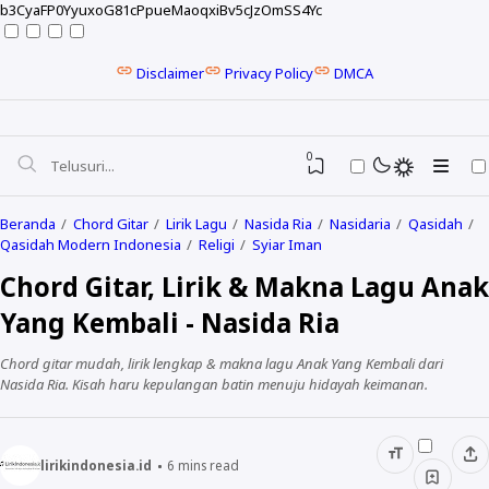
b3CyaFP0YyuxoG81cPpueMaoqxiBv5cJzOmSS4Yc
Disclaimer
Privacy Policy
DMCA
0
Beranda
Chord Gitar
Lirik Lagu
Nasida Ria
Nasidaria
Qasidah
Qasidah Modern Indonesia
Religi
Syiar Iman
Chord Gitar, Lirik & Makna Lagu Anak
Yang Kembali - Nasida Ria
Chord gitar mudah, lirik lengkap & makna lagu Anak Yang Kembali dari
Nasida Ria. Kisah haru kepulangan batin menuju hidayah keimanan.
NELA KARISMA
lirikindonesia.id
6
mins read