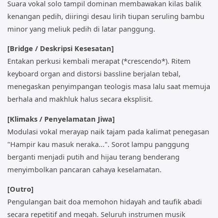
Suara vokal solo tampil dominan membawakan kilas balik
kenangan pedih, diiringi desau lirih tiupan seruling bambu
minor yang meliuk pedih di latar panggung.
[Bridge / Deskripsi Kesesatan]
Entakan perkusi kembali merapat (*crescendo*). Ritem
keyboard organ and distorsi bassline berjalan tebal,
menegaskan penyimpangan teologis masa lalu saat memuja
berhala and makhluk halus secara eksplisit.
[Klimaks / Penyelamatan Jiwa]
Modulasi vokal merayap naik tajam pada kalimat penegasan
"Hampir kau masuk neraka...". Sorot lampu panggung
berganti menjadi putih and hijau terang benderang
menyimbolkan pancaran cahaya keselamatan.
[Outro]
Pengulangan bait doa memohon hidayah and taufik abadi
secara repetitif and megah. Seluruh instrumen musik