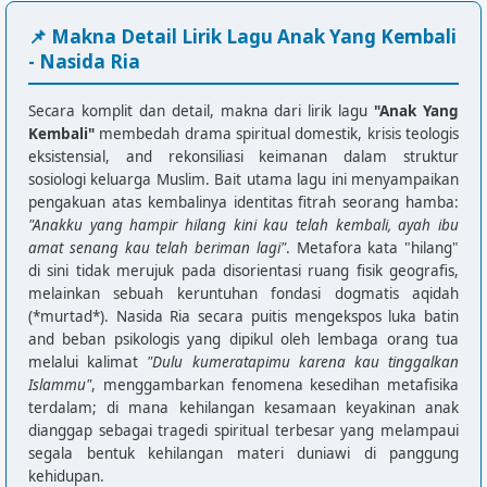
📌 Makna Detail Lirik Lagu Anak Yang Kembali
- Nasida Ria
Secara komplit dan detail, makna dari lirik lagu
"Anak Yang
Kembali"
membedah drama spiritual domestik, krisis teologis
eksistensial, and rekonsiliasi keimanan dalam struktur
sosiologi keluarga Muslim. Bait utama lagu ini menyampaikan
pengakuan atas kembalinya identitas fitrah seorang hamba:
"Anakku yang hampir hilang kini kau telah kembali, ayah ibu
amat senang kau telah beriman lagi"
. Metafora kata "hilang"
di sini tidak merujuk pada disorientasi ruang fisik geografis,
melainkan sebuah keruntuhan fondasi dogmatis aqidah
(*murtad*). Nasida Ria secara puitis mengekspos luka batin
and beban psikologis yang dipikul oleh lembaga orang tua
melalui kalimat
"Dulu kumeratapimu karena kau tinggalkan
Islammu"
, menggambarkan fenomena kesedihan metafisika
terdalam; di mana kehilangan kesamaan keyakinan anak
dianggap sebagai tragedi spiritual terbesar yang melampaui
segala bentuk kehilangan materi duniawi di panggung
kehidupan.