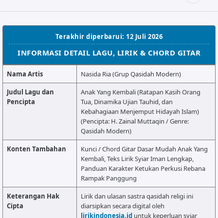
ALMANAR
RELIGI RAMADHAN
Terakhir diperbarui: 12 Juli 2026
NISA SABYAN
INFORMASI DETAIL LAGU, LIRIK & CHORD GITAR
Nama Artis
Nasida Ria (Grup Qasidah Modern)
Judul Lagu dan
Anak Yang Kembali (Ratapan Kasih Orang
Pencipta
Tua, Dinamika Ujian Tauhid, dan
Kebahagiaan Menjemput Hidayah Islam)
(Pencipta: H. Zainal Muttaqin / Genre:
Qasidah Modern)
Konten Tambahan
Kunci / Chord Gitar Dasar Mudah Anak Yang
Kembali, Teks Lirik Syiar Iman Lengkap,
Panduan Karakter Ketukan Perkusi Rebana
Rampak Panggung
Keterangan Hak
Lirik dan ulasan sastra qasidah religi ini
Cipta
diarsipkan secara digital oleh
lirikindonesia.id
untuk keperluan syiar