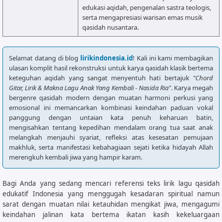
edukasi aqidah, pengenalan sastra teologis,
serta mengapresiasi warisan emas musik
qasidah nusantara.
Selamat datang di blog
lirikindonesia.id
! Kali ini kami membagikan
ulasan komplit hasil rekonstruksi untuk karya qasidah klasik bertema
keteguhan aqidah yang sangat menyentuh hati bertajuk
"Chord
Gitar, Lirik & Makna Lagu Anak Yang Kembali - Nasida Ria"
. Karya megah
bergenre qasidah modern dengan muatan harmoni perkusi yang
emosional ini memancarkan kombinasi keindahan paduan vokal
panggung dengan untaian kata penuh keharuan batin,
mengisahkan tentang kepedihan mendalam orang tua saat anak
melangkah menjauhi syariat, refleksi atas kesesatan pemujaan
makhluk, serta manifestasi kebahagiaan sejati ketika hidayah Allah
merengkuh kembali jiwa yang hampir karam.
Bagi Anda yang sedang mencari referensi teks lirik lagu qasidah
edukatif Indonesia yang menggugah kesadaran spiritual namun
sarat dengan muatan nilai ketauhidan mengikat jiwa, mengagumi
keindahan jalinan kata bertema ikatan kasih kekeluargaan