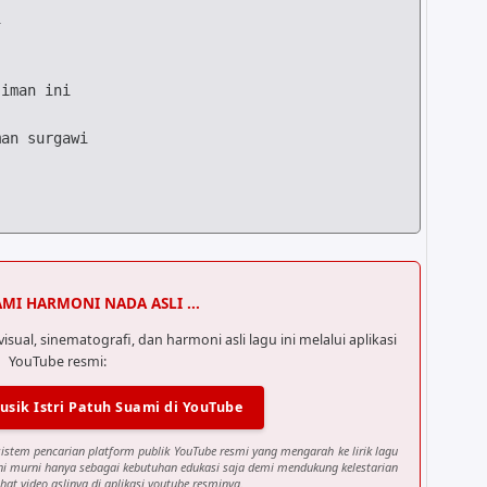


an surgawi

AMI HARMONI NADA ASLI ...
al, sinematografi, dan harmoni asli lagu ini melalui aplikasi
YouTube resmi:
usik Istri Patuh Suami di YouTube
sistem pencarian platform publik YouTube resmi yang mengarah ke lirik lagu
ini murni hanya sebagai kebutuhan edukasi saja demi mendukung kelestarian
hat video aslinya di aplikasi youtube resminya.