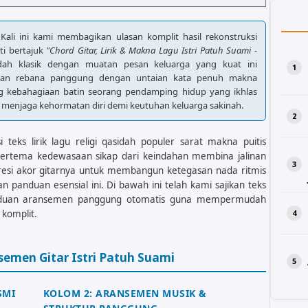
 Kali ini kami membagikan ulasan komplit hasil rekonstruksi
ti bertajuk
"Chord Gitar, Lirik & Makna Lagu Istri Patuh Suami -
dah klasik dengan muatan pesan keluarga yang kuat ini
kan rebana panggung dengan untaian kata penuh makna
g kebahagiaan batin seorang pendamping hidup yang ikhlas
menjaga kehormatan diri demi keutuhan keluarga sakinah.
teks lirik lagu religi qasidah populer sarat makna puitis
bertema kedewasaan sikap dari keindahan membina jalinan
resi akor gitarnya untuk membangun ketegasan nada ritmis
 panduan esensial ini. Di bawah ini telah kami sajikan teks
panduan aransemen panggung otomatis guna mempermudah
komplit.
semen Gitar Istri Patuh Suami
SMI
KOLOM 2: ARANSEMEN MUSIK &