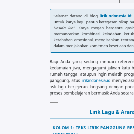
Selamat datang di blog
lirikindonesia.id
!
untuk karya lagu penuh ketegasan sikap ha
Nasida Ria"
. Karya megah bergenre qasi
memancarkan kombinasi keindahan ketu
ketabahan emosional, mengisahkan tentan
dalam menjalankan komitmen kesetiaan dan 
Bagi Anda yang sedang mencari referensi 
kedamaian jiwa, mengagumi jalinan kata 
rumah tangga, ataupun ingin melatih prog
panggung, situs
lirikindonesia.id
menyediakan
asli lagu berjejeran langsung dengan 
proses pembelajaran bermusik Anda secara 
Lirik Lagu & Aran
KOLOM 1: TEKS LIRIK PANGGUNG RE