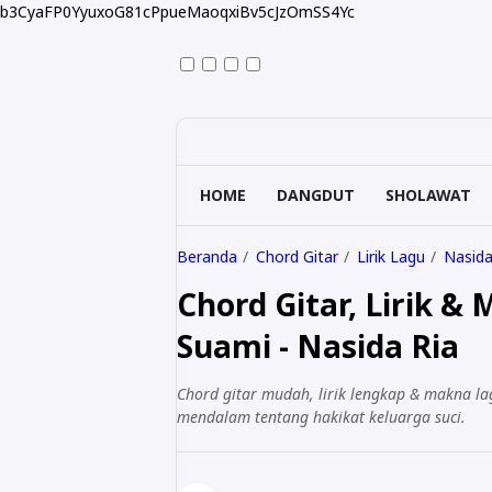
b3CyaFP0YyuxoG81cPpueMaoqxiBv5cJzOmSS4Yc
HOME
DANGDUT
SHOLAWAT
Beranda
Chord Gitar
Lirik Lagu
Nasida
Chord Gitar, Lirik &
Suami - Nasida Ria
Chord gitar mudah, lirik lengkap & makna lag
mendalam tentang hakikat keluarga suci.