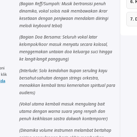
6.
(Bagian Reff/Sumpah: Musik bertransisi penuh
dinamika, vokal solois naik membawakan ikrar
kesetiaan dengan penjiwaan mendalam diiringi
7.
melodi keyboard tebal)
(Bagian Doa Bersama: Seluruh vokal latar
kelompok/koor masuk menyatu secara kolosal,
menggemakan untaian doa keluarga suci hingga
ke langit-langit panggung)
eni
(Interlude: Solo keindahan tiupan seruling kayu
 klik
bersahut-sahutan dengan strings orkestra,
ida
menaikkan kembali tensi kemeriahan spiritual para
audiens)
(Vokal utama kembali masuk mengulang bait
utama dengan warna suara yang renyah dan
penuh keikhlasan sastra dakwah kontemporer)
(Dinamika volume instrumen melambat bertahap