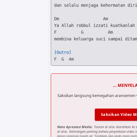
dan selalu menjaga kehormatan diri
Dm
Am
F
G
Am
membina keluarga suci sampai ditam
[Outro]
F
G
Am
... MENYEL
Saksikan langsung kemegahan aransemen visu
Saksikan Video M
Nota Apresiasi Media:
Tautan di atas diarahkan ke 
di atas. Keterangan penting bahwa penyediaan video 
karya seniman tanah air. Silahkan jika anda ingin meli