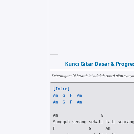
Kunci Gitar Dasar & Progr
Keterangan: Di bawah ini adalah chord gitarnya ya
[Intro]
Am
G
F
Am
Am
G
F
Am
Am
G
F
G
Am