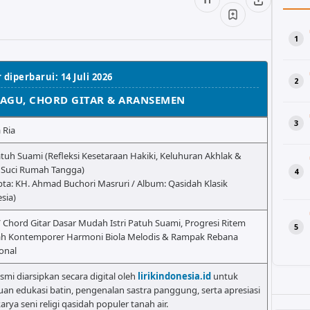
 diperbarui: 14 Juli 2026
LAGU, CHORD GITAR & ARANSEMEN
 Ria
Patuh Suami (Refleksi Kesetaraan Hakiki, Keluhuran Akhlak &
 Suci Rumah Tangga)
pta: KH. Ahmad Buchori Masruri / Album: Qasidah Klasik
sia)
/ Chord Gitar Dasar Mudah Istri Patuh Suami, Progresi Ritem
ah Kontemporer Harmoni Biola Melodis & Rampak Rebana
ional
esmi diarsipkan secara digital oleh
lirikindonesia.id
untuk
uan edukasi batin, pengenalan sastra panggung, serta apresiasi
rya seni religi qasidah populer tanah air.