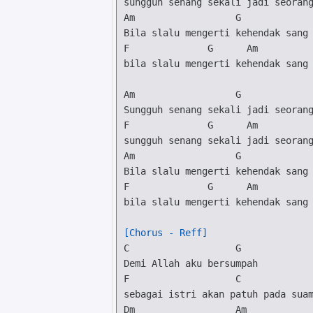
Am
G
F
G
Am
bila slalu mengerti kehendak sang 
Am
G
F
G
Am
Am
G
F
G
Am
bila slalu mengerti kehendak sang 
[Chorus - Reff]
C
G
F
C
Dm
Am