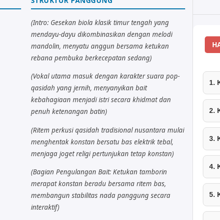
STRUKTUR PANGGUNG
(Intro: Gesekan biola klasik timur tengah yang
mendayu-dayu dikombinasikan dengan melodi
H
mandolin, menyatu anggun bersama ketukan
rebana pembuka berkecepatan sedang)
(Vokal utama masuk dengan karakter suara pop-
1.
qasidah yang jernih, menyanyikan bait
kebahagiaan menjadi istri secara khidmat dan
2.
penuh ketenangan batin)
(Ritem perkusi qasidah tradisional nusantara mulai
3.
menghentak konstan bersatu bas elektrik tebal,
menjaga joget religi pertunjukan tetap konstan)
4.
(Bagian Pengulangan Bait: Ketukan tamborin
merapat konstan beradu bersama ritem bas,
5.
membangun stabilitas nada panggung secara
interaktif)