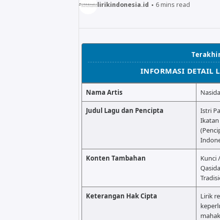
lirikindonesia.id
6
mins read
Terakhir
INFORMASI DETAIL 
Nama Artis
Nasida
Judul Lagu dan Pencipta
Istri 
Ikatan
(Penci
Indone
Konten Tambahan
Kunci 
Qasid
Tradis
Keterangan Hak Cipta
Lirik r
keperl
mahaka