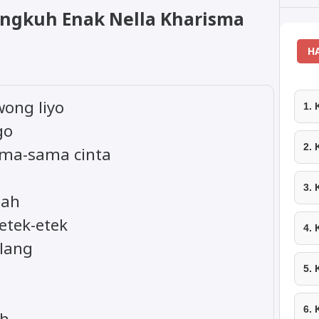
elingkuh Enak Nella Kharisma
H
ong liyo
1.
go
2.
ama-sama cinta
3.
gah
etek-etek
4.
alang
5.
6.
ah