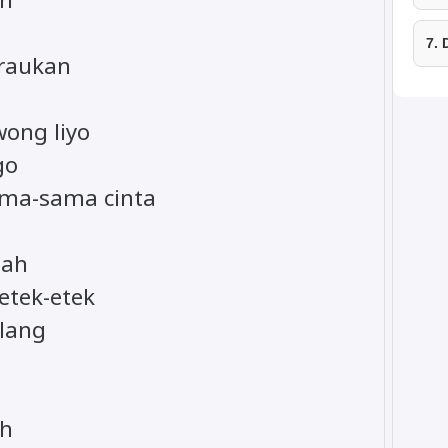
7.
iraukan
ong liyo
go
ama-sama cinta
gah
etek-etek
alang
ah