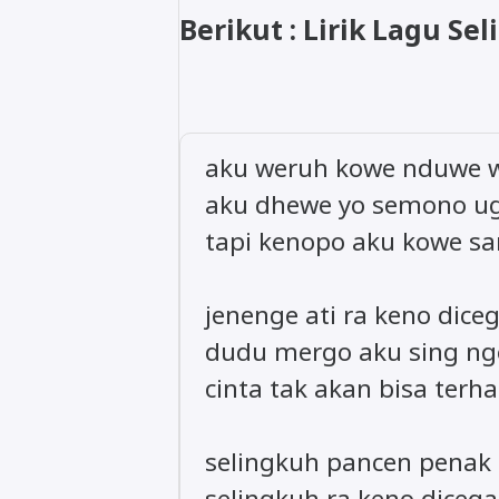
Berikut : Lirik Lagu S
aku weruh kowe nduwe w
aku dhewe yo semono u
tapi kenopo aku kowe s
jenenge ati ra keno dice
dudu mergo aku sing ng
cinta tak akan bisa terh
selingkuh pancen penak
selingkuh ra keno diceg