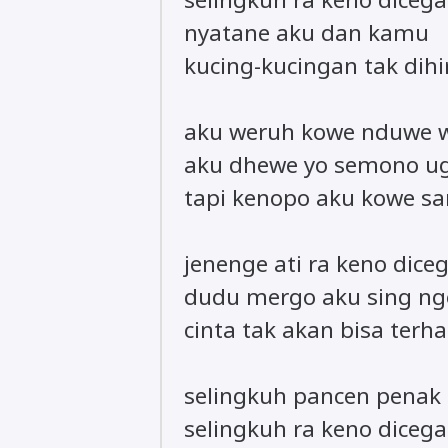
nyatane aku dan kamu
kucing-kucingan tak dih
aku weruh kowe nduwe w
aku dhewe yo semono u
tapi kenopo aku kowe s
jenenge ati ra keno dice
dudu mergo aku sing ng
cinta tak akan bisa terh
selingkuh pancen penak
selingkuh ra keno diceg