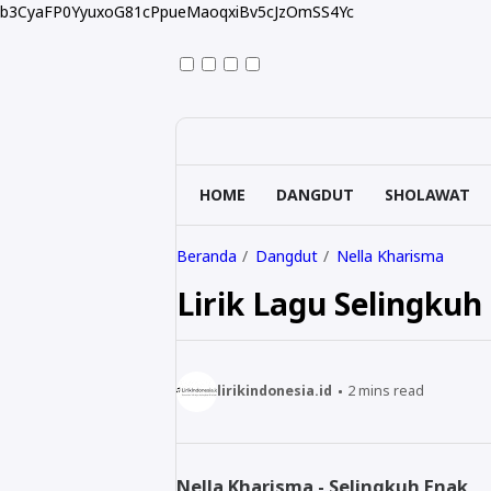
b3CyaFP0YyuxoG81cPpueMaoqxiBv5cJzOmSS4Yc
HOME
DANGDUT
SHOLAWAT
Beranda
Dangdut
Nella Kharisma
Lirik Lagu Selingku
lirikindonesia.id
2
mins read
Nella Kharisma - Selingkuh Enak