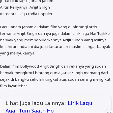
Judul Lirik lagu : Janam Janam
ALMANAR
Artis Penyanyi : Arijit Singh
RELIGI RAMADHAN
Kategori : Lagu India Populer
NISA SABYAN
Lagu Janam Janam di dalam film yang di bintangi artis
ternama Arijit Singh dan iya juga dalam Lirik lagu Hai Tujhko
banyak yang mempopulerkannya Arijit Singh yang aslinya
kelahiran india ini dia juga keturunan muslim sangat banyak
yang menyukainya.
Dalam film bollywood Arijit Singh dan rekanya yang sudah
banyak mengktori bintang dunia ,Arijit Singh memang dari
sejak di bangku sekolah tingkat atas sudah sering mengikuti
film layar lebar.
Lihat juga lagu Lainnya :
Lirik Lagu
Agar Tum Saath Ho