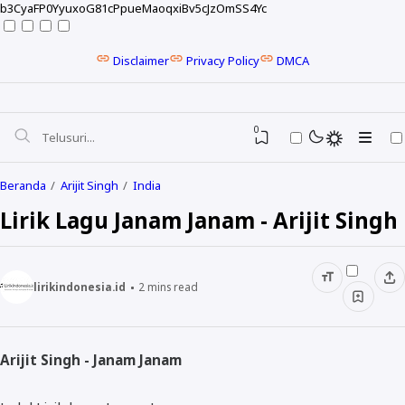
b3CyaFP0YyuxoG81cPpueMaoqxiBv5cJzOmSS4Yc
Disclaimer
Privacy Policy
DMCA
0
Beranda
Arijit Singh
India
Lirik Lagu Janam Janam - Arijit Singh
lirikindonesia.id
2
mins read
Arijit Singh - Janam Janam
NELA KARISMA