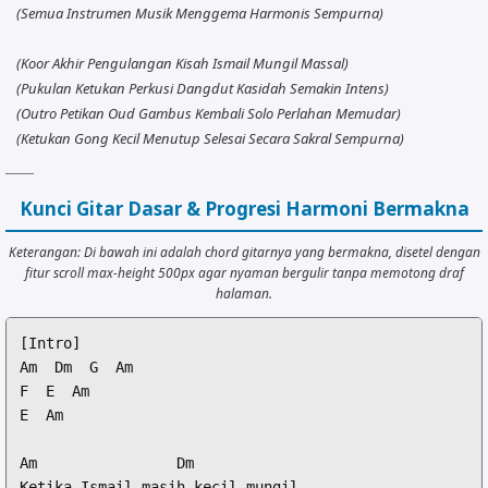
(Semua Instrumen Musik Menggema Harmonis Sempurna)
(Koor Akhir Pengulangan Kisah Ismail Mungil Massal)
(Pukulan Ketukan Perkusi Dangdut Kasidah Semakin Intens)
(Outro Petikan Oud Gambus Kembali Solo Perlahan Memudar)
(Ketukan Gong Kecil Menutup Selesai Secara Sakral Sempurna)
Kunci Gitar Dasar & Progresi Harmoni Bermakna
Keterangan: Di bawah ini adalah chord gitarnya yang bermakna, disetel dengan
fitur scroll max-height 500px agar nyaman bergulir tanpa memotong draf
halaman.
[Intro]

Am  Dm  G  Am

F  E  Am

E  Am

Am                Dm

Ketika Ismail masih kecil mungil
