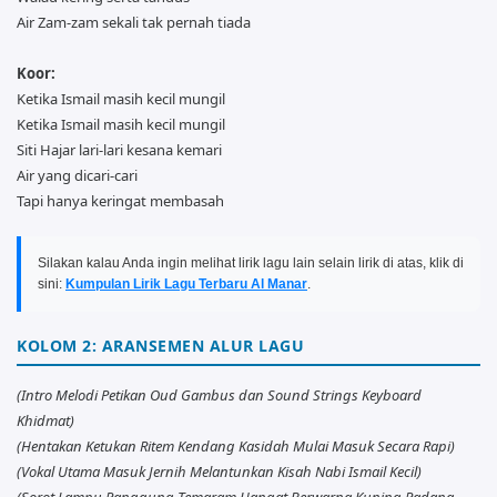
Air Zam-zam sekali tak pernah tiada
Koor:
Ketika Ismail masih kecil mungil
Ketika Ismail masih kecil mungil
Siti Hajar lari-lari kesana kemari
Air yang dicari-cari
Tapi hanya keringat membasah
Silakan kalau Anda ingin melihat lirik lagu lain selain lirik di atas, klik di
sini:
Kumpulan Lirik Lagu Terbaru Al Manar
.
KOLOM 2: ARANSEMEN ALUR LAGU
(Intro Melodi Petikan Oud Gambus dan Sound Strings Keyboard
Khidmat)
(Hentakan Ketukan Ritem Kendang Kasidah Mulai Masuk Secara Rapi)
(Vokal Utama Masuk Jernih Melantunkan Kisah Nabi Ismail Kecil)
(Sorot Lampu Panggung Temaram Hangat Berwarna Kuning Padang