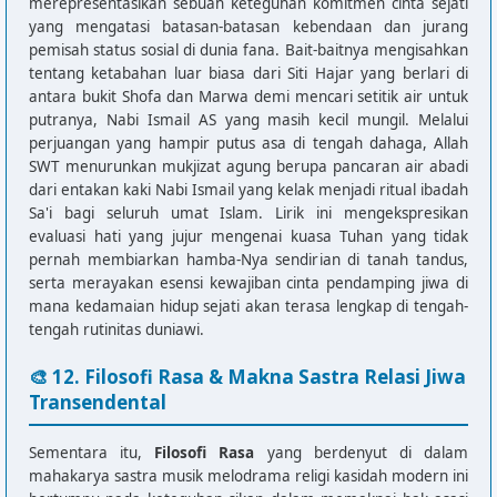
merepresentasikan sebuah keteguhan komitmen cinta sejati
Dm                Am

yang mengatasi batasan-batasan kebendaan dan jurang
Sekarang tempat itu untuk upacara

pemisah status sosial di dunia fana. Bait-baitnya mengisahkan
G                 F               Am

tentang ketabahan luar biasa dari Siti Hajar yang berlari di
Bagi setiap Haji menjalankan Sya'i

antara bukit Shofa dan Marwa demi mencari setitik air untuk
putranya, Nabi Ismail AS yang masih kecil mungil. Melalui
Am                Dm

perjuangan yang hampir putus asa di tengah dahaga, Allah
Itu mu'jizat yang diberikan oleh Allah

SWT menurunkan mukjizat agung berupa pancaran air abadi
G                 Am

dari entakan kaki Nabi Ismail yang kelak menjadi ritual ibadah
Kepada Nabi Ismail

Sa'i bagi seluruh umat Islam. Lirik ini mengekspresikan
Dm                Am

evaluasi hati yang jujur mengenai kuasa Tuhan yang tidak
Walau kering serta tandus

pernah membiarkan hamba-Nya sendirian di tanah tandus,
F                 E               Am

serta merayakan esensi kewajiban cinta pendamping jiwa di
Air Zam-zam sekali tak pernah tiada

mana kedamaian hidup sejati akan terasa lengkap di tengah-
tengah rutinitas duniawi.
[Chorus]

Am                Dm

🎨 12. Filosofi Rasa & Makna Sastra Relasi Jiwa
Ketika Ismail masih kecil mungil

Transendental
G                 Am

Ketika Ismail masih kecil mungil

Sementara itu,
Filosofi Rasa
yang berdenyut di dalam
Am                Dm

mahakarya sastra musik melodrama religi kasidah modern ini
Siti Hajar lari-lari kesana kemari
