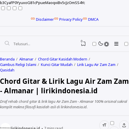
b3CyaFP0YyuxoG81cPpueMaoqxiBv5cJzOmSS4Yc
Disclaimer
Privacy Policy
DMCA
0
Beranda
Almanar
Chord Gitar Kasidah Modern
Gambus Religi Islami
Kunci Gitar Mudah
Lirik Lagu Air Zam Zam
Qasidah
Chord Gitar & Lirik Lagu Air Zam Zam
- Almanar | lirikindonesia.id
Draf rehab chord gitar & lirik lagu Air Zam Zam - Almanar 100% orisinal sakral
komplit makna filosofi kasidah asli di lirikindonesia.id.
NELA KARISMA
lirikindonesia.id
7
mins read