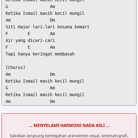
G                 Am

Ketika Ismail masih kecil mungil

Am                Dm

Siti Hajar lari-lari kesana kemari

F        E        Am

Air yang dicari-cari

F        E        Am

Tapi hanya keringat membasah

[Chorus]

Am                Dm

Ketika Ismail masih kecil mungil

G                 Am

Ketika Ismail masih kecil mungil

Am                Dm

Siti Hajar lari-lari kesana kemari

F        E        Am

Air yang dicari-cari

... MENYELAMI HARMONI NADA ASLI ...
F        E        Am

Tapi hanya keringat membasah

Saksikan langsung kemegahan aransemen visual, sinematografi,