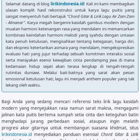
Selamat datang di blog
lirikindonesia.id
! Kali ini kami membagikan
ulasan komplit hasil rekonstruksi untuk karya lagu puitis yang
sangat menyentuh hati bertajuk
"Chord Gitar & Lirik Lagu Air Zam Zam
- Almanar"
. Karya megah bergenre kasidah gambus modern dengan
muatan harmoni ketenangan rasa yang mendalam ini memancarkan
kombinasi keindahan harmoni melodi yang syahdu dengan untaian
kata penuh ketulusan, mengisahkan tentang ketegasan, harga diri,
dan ekspresi ketertarikan asmara yang mendalam, mengekspresikan
evaluasi hati yang jujur terhadap sebuah komitmen interaksi sosial
serta merayakan esensi kewajiban cinta pendamping jiwa di mana
kedamaian hidup sejati akan terasa lengkap di tengah-tengah
rutinitas duniawi. Melalui bait-baitnya yang sarat akan pesan
emosional ketulusan hati, lagu ini menjadi anthem populer yang tak
lekang oleh waktu.
Bagi Anda yang sedang mencari referensi teks lirik lagu kasidah
modern yang menyejukkan rasa namun sarat makna, mengagumi
jalinan kata puitis bertema sumpah setia cinta dan keteguhan batin
menghadapi jurang perbedaan sosial, ataupun ingin melatih
progresi akor gitarnya untuk membangun suasana khidmat, situs
lirikindonesia.id
menyediakan panduan esensial
Chord Gitar & Lirik