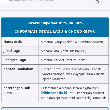
ALMANAR
RELIGI RAMADHAN
NISA SABYAN
Terakhir diperbarui: 26 Juni 2026
INFORMASI DETAIL LAGU & CHORD GITAR
Nama Artis
Almanar (Grup Kasidah & Gambus Modern)
Judul Lagu
Air Zam Zam (Versi Orisinal Asli)
Pencipta Lagu
Almanar Official Creative Team
Konten Tambahan
Kunci / Chord Gitar Dasar Mudah Kasidah
Syahdu Nasihat Jiwa Penyejuk Nurani Kisah
Sejarah Mukjizat
Keterangan Hak
Lirik resmi diarsipkan secara digital oleh
Cipta
lirikindonesia.id
untuk keperluan edukasi
batin dan apresiasi seni sastra religi tanah air.