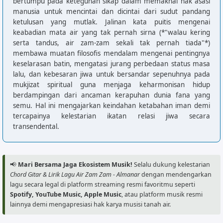
bertumpu pada keteguhan sikap dalam memaknai hak asasi
F        E        Am

manusia untuk mencintai dan dicintai dari sudut pandang
Air yang dicari-cari

ketulusan yang mutlak. Jalinan kata puitis mengenai
F        E        Am

keabadian mata air yang tak pernah sirna (*"walau kering
Tapi hanya keringat membasah

serta tandus, air zam-zam sekali tak pernah tiada"*)
membawa muatan filosofis mendalam mengenai pentingnya
keselarasan batin, mengatasi jurang perbedaan status masa
[Outro]

lalu, dan kebesaran jiwa untuk bersandar sepenuhnya pada
F  G  Am
mukjizat spiritual guna menjaga keharmonisan hidup
berdampingan dari ancaman kerapuhan dunia fana yang
semu. Hal ini mengajarkan keindahan ketabahan iman demi
tercapainya kelestarian ikatan relasi jiwa secara
transendental.
📢
Mari Bersama Jaga Ekosistem Musik!
Selalu dukung kelestarian
Chord Gitar & Lirik Lagu Air Zam Zam - Almanar
dengan mendengarkan
lagu secara legal di platform streaming resmi favoritmu seperti
Spotify, YouTube Music, Apple Music
, atau platform musik resmi
lainnya demi mengapresiasi hak karya musisi tanah air.