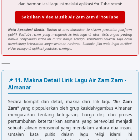
dan harmoni asli lagu ini melalui aplikasi YouTube resmi:
[Reff]

Saksikan Video Musik Air Zam Zam di YouTube
Am                Dm

Dari bukit Sofa dan kebukit Marwa

Nota Apresiasi Media:
Tautan di atas diarahkan ke sistem pencarian platform
G                 Am

publik YouTube resmi yang mengarah ke lirik lagu di atas. Keterangan penting
Dari bukit Sofa dan kebukit Marwa

bahwa penyediaan video ini murni hanya sebagai kebutuhan edukasi saja demi
mendukung kelestarian karya seniman nasional. Silahakn jika anda ingin melihat
Dm                Am

video aslinya di aplikasi youtube resminya.
Hampir putus asa karna tak tahan dahaga

G                 Am

Hampir putus asa karna tak tahan dahaga

F                 G

📌 11. Makna Detail Lirik Lagu Air Zam Zam -
Tiba-tiba air mengalir

Almanar
F                 G               Am

Pada kedua kaki Nabi Ismail

Secara komplit dan detail, makna dari lirik lagu
"Air Zam
Dm                Am

Zam"
yang dipopulerkan oleh grup kasidah/gambus Almanar
Seraya berkata zami-zami

menguraikan tentang ketegasan, harga diri, dan proses
G                 Am

pertumbuhan ketertarikan asmara yang berevolusi menjadi
sebuah jalinan emosional yang mendalam antara dua insan.
Sejak itu dinamakan air zam-zam

Untaian kata puitis dalam lagu religi islami ini