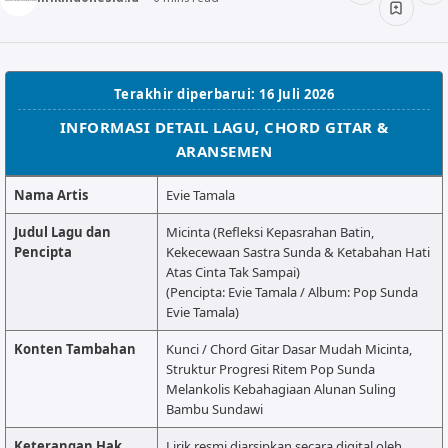
ALMANAR
RELIGI RAMADHAN
NISA SABYAN
Terakhir diperbarui: 16 Juli 2026
INFORMASI DETAIL LAGU, CHORD GITAR &
ARANSEMEN
Nama Artis
Evie Tamala
Judul Lagu dan
Micinta (Refleksi Kepasrahan Batin,
Pencipta
Kekecewaan Sastra Sunda & Ketabahan Hati
Atas Cinta Tak Sampai)
(Pencipta: Evie Tamala / Album: Pop Sunda
Evie Tamala)
Konten Tambahan
Kunci / Chord Gitar Dasar Mudah Micinta,
Struktur Progresi Ritem Pop Sunda
Melankolis Kebahagiaan Alunan Suling
Bambu Sundawi
Keterangan Hak
Lirik resmi diarsipkan secara digital oleh