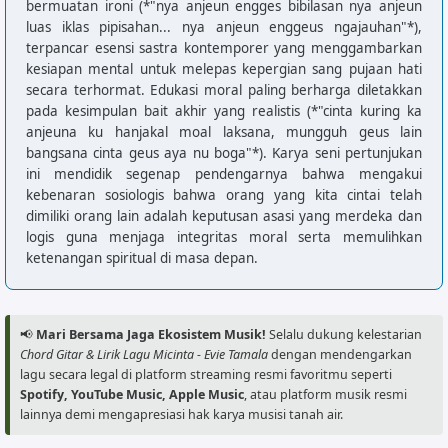
bermuatan ironi (*"nya anjeun engges bibilasan nya anjeun
luas iklas pipisahan... nya anjeun enggeus ngajauhan"*),
terpancar esensi sastra kontemporer yang menggambarkan
kesiapan mental untuk melepas kepergian sang pujaan hati
secara terhormat. Edukasi moral paling berharga diletakkan
pada kesimpulan bait akhir yang realistis (*"cinta kuring ka
anjeuna ku hanjakal moal laksana, mungguh geus lain
bangsana cinta geus aya nu boga"*). Karya seni pertunjukan
ini mendidik segenap pendengarnya bahwa mengakui
kebenaran sosiologis bahwa orang yang kita cintai telah
dimiliki orang lain adalah keputusan asasi yang merdeka dan
logis guna menjaga integritas moral serta memulihkan
ketenangan spiritual di masa depan.
📢
Mari Bersama Jaga Ekosistem Musik!
Selalu dukung kelestarian
Chord Gitar & Lirik Lagu Micinta - Evie Tamala
dengan mendengarkan
lagu secara legal di platform streaming resmi favoritmu seperti
Spotify, YouTube Music, Apple Music
, atau platform musik resmi
lainnya demi mengapresiasi hak karya musisi tanah air.