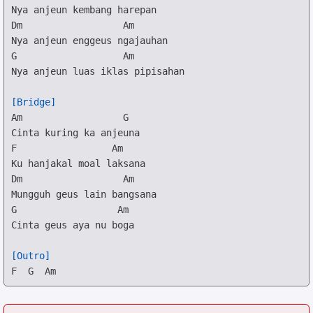
Dm
Am
G
Am
Nya anjeun luas iklas pipisahan

[Bridge]
Am
G
F
Am
Dm
Am
G
Am
Cinta geus aya nu boga

[Outro]
F
G
Am