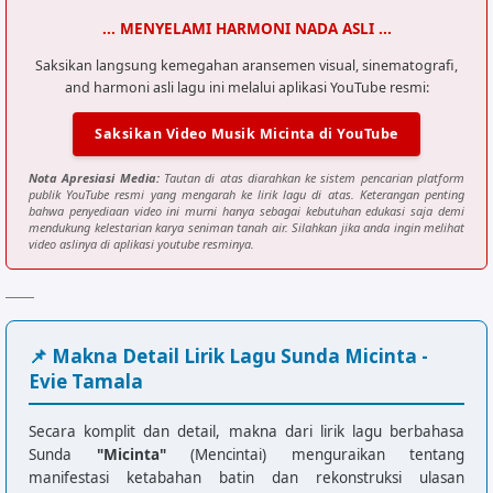
... MENYELAMI HARMONI NADA ASLI ...
Saksikan langsung kemegahan aransemen visual, sinematografi,
and harmoni asli lagu ini melalui aplikasi YouTube resmi:
Saksikan Video Musik Micinta di YouTube
Nota Apresiasi Media:
Tautan di atas diarahkan ke sistem pencarian platform
publik YouTube resmi yang mengarah ke lirik lagu di atas. Keterangan penting
bahwa penyediaan video ini murni hanya sebagai kebutuhan edukasi saja demi
mendukung kelestarian karya seniman tanah air. Silahkan jika anda ingin melihat
video aslinya di aplikasi youtube resminya.
📌 Makna Detail Lirik Lagu Sunda Micinta -
Evie Tamala
Secara komplit dan detail, makna dari lirik lagu berbahasa
Sunda
"Micinta"
(Mencintai) menguraikan tentang
manifestasi ketabahan batin dan rekonstruksi ulasan