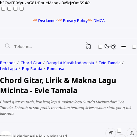
b3CyaFP0YyuxoG81cPpueMaoqxiBv5cJzOmSS4Yc
Disclaimer
Privacy Policy
DMCA
0
Beranda
Chord Gitar
Dangdut Klasik Indonesia
Evie Tamala
Lirik Lagu
Pop Sunda
Romansa
Chord Gitar, Lirik & Makna Lagu
Micinta - Evie Tamala
Chord gitar mudah, lirik lengkap & makna lagu Sunda Micinta dari Evie
Tamala. Sebuah pesan puitis mendalam tentang kekecewaan cinta yang tak
laksana.
NELA KARISMA
lirikindonesia.id
6
mins read