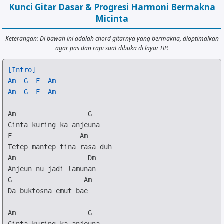
Kunci Gitar Dasar & Progresi Harmoni Bermakna
Micinta
Keterangan: Di bawah ini adalah chord gitarnya yang bermakna, dioptimalkan
agar pas dan rapi saat dibuka di layar HP.
[Intro]
Am
G
F
Am
Am
G
F
Am
Am
G
F
Am
Am
Dm
G
Am
Da buktosna emut bae

Am
G