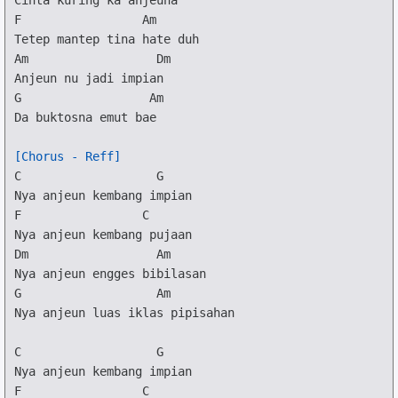
F
Am
Am
Dm
G
Am
Da buktosna emut bae

[Chorus - Reff]
C
G
F
C
Dm
Am
G
Am
Nya anjeun luas iklas pipisahan

C
G
F
C