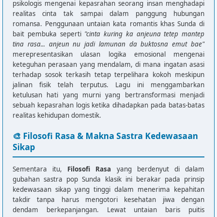
psikologis mengenai kepasrahan seorang insan menghadapi
realitas cinta tak sampai dalam panggung hubungan
romansa. Penggunaan untaian kata romantis khas Sunda di
bait pembuka seperti
"cinta kuring ka anjeuna tetep mantep
tina rasa... anjeun nu jadi lamunan da buktosna emut bae"
merepresentasikan ulasan logika emosional mengenai
keteguhan perasaan yang mendalam, di mana ingatan asasi
terhadap sosok terkasih tetap terpelihara kokoh meskipun
jalinan fisik telah terputus. Lagu ini menggambarkan
ketulusan hati yang murni yang bertransformasi menjadi
sebuah kepasrahan logis ketika dihadapkan pada batas-batas
realitas kehidupan domestik.
🎨 Filosofi Rasa & Makna Sastra Kedewasaan
Sikap
Sementara itu,
Filosofi Rasa
yang berdenyut di dalam
gubahan sastra pop Sunda klasik ini berakar pada prinsip
kedewasaan sikap yang tinggi dalam menerima kepahitan
takdir tanpa harus mengotori kesehatan jiwa dengan
dendam berkepanjangan. Lewat untaian baris puitis