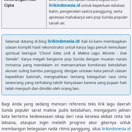
Cipta
lirikindonesia.id
untuk keperluan edukasi
batin, pengenalan sastra panggung, serta
apresiasi mahakarya seni pop Sunda populer
tanah air.
Selamat datang di blog
lirikindonesia.id
! Kali ini kami membagikan
ulasan komplit hasil rekonstruksi untuk karya lagu penuh kemuliaan
spiritual bertajuk
"Chord Gitar, Lirik & Makna Lagu Micinta - Evie
Tamala"
. Karya megah bergenre pop Sunda dengan muatan narasi
romansa yang mendalam ini memancarkan kombinasi keindahan
alunan suling bambu panggung dengan untaian kata penuh ulasan
kepedihan batiniah, mengisahkan tentang keteguhan rasa cinta
seseorang yang terhalang takdir kenyataan karena sang pujaan hati
telah menjauh dan dimiliki oleh orang lain.
Bagi Anda yang sedang mencari referensi teks lirik lagu daerah
Sunda populer sarat makna puitis ketabahan, mengagumi jalinan
kata bertema kedewasaan sikap dari rasa kecewa akibat cinta tak
laksana, ataupun ingin melatih progresi akor gitarnya untuk
membangun ketegasan nada ritmis panggung, situs
lirikindonesia.id