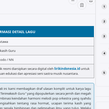
RMASI DETAIL LAGU
utawa
kasih Guru
dodo / NN
rik resmi diarsipkan secara digital oleh
lirikindonesia.id
untuk
uan edukasi dan apresiasi seni sastra musik nusantara.
Kali ini kami membagikan draf ulasan komplit untuk karya lagu
"Terimakasih Guru"
yang dipopulerkan secara jernih dan megah
ombinasi keindahan harmoni melodi pop orkestra yang syahdu
ngisahkan tentang rasa hormat, ucapan terima kasih yang
as segala bimbingan dan pelimpahan ilmu yang tulus. Melalui