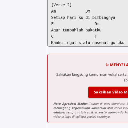
[Verse 2]

Am             Dm                 
Setiap hari ku di bimbingnya

F                  Dm             
Agar tumbuhlah bakatku

C                  F              
Kanku ingat slalu nasehat guruku

Am             G                  
Trima kasihku guruku

✨ MENYELA
[Interlude / Hum Seriosa]

F  G  C  Am

Saksikan langsung kemurnian vokal sert
ap
Dm G  C

Saksikan Video M
[Verse 3]

Am             Dm                 
Nota Apresiasi Media:
Tautan di atas diarahkan k
Setiap hariku di bimbingnya

memegang kepemilikan komersial
atas karya vide
F                  Dm             
edukasi seni, analisis sastra, serta memandu
ke
video aslinya di aplikasi youtub resminya.
Agar tumbuhlah bakatku

C                  F              