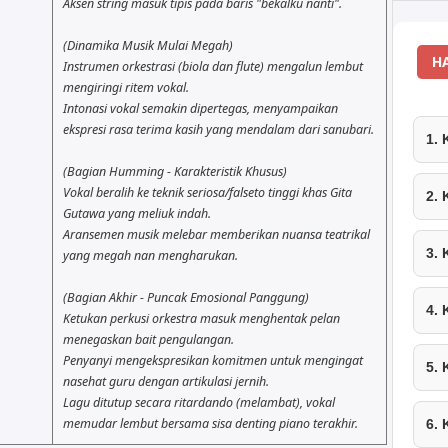
Aksen string masuk tipis pada baris "bekalku nanti".
(Dinamika Musik Mulai Megah)
H
Instrumen orkestrasi (biola dan flute) mengalun lembut
mengiringi ritem vokal.
Intonasi vokal semakin dipertegas, menyampaikan
ekspresi rasa terima kasih yang mendalam dari sanubari.
1.
(Bagian Humming - Karakteristik Khusus)
Vokal beralih ke teknik seriosa/falseto tinggi khas Gita
2.
Gutawa yang meliuk indah.
Aransemen musik melebar memberikan nuansa teatrikal
3.
yang megah nan mengharukan.
(Bagian Akhir - Puncak Emosional Panggung)
4.
Ketukan perkusi orkestra masuk menghentak pelan
menegaskan bait pengulangan.
Penyanyi mengekspresikan komitmen untuk mengingat
5.
nasehat guru dengan artikulasi jernih.
Lagu ditutup secara ritardando (melambat), vokal
memudar lembut bersama sisa denting piano terakhir.
6.