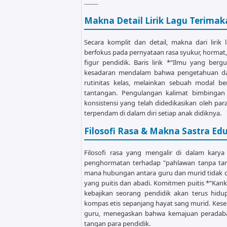
Kanku ingat slalu nasehat guruku

Am             G                  
Makna Detail Lirik Lagu Terimak
Trima kasihku ku guruku

Secara komplit dan detail, makna dari lirik
[Outro]

berfokus pada pernyataan rasa syukur, hormat
F                  G              
figur pendidik. Baris lirik *“Ilmu yang be
Trima kasihku ku guruku...

kesadaran mendalam bahwa pengetahuan dan
rutinitas kelas, melainkan sebuah modal 
tantangan. Pengulangan kalimat bimbingan
konsistensi yang telah didedikasikan oleh 
terpendam di dalam diri setiap anak didiknya.
Filosofi Rasa & Makna Sastra Ed
Filosofi rasa yang mengalir di dalam karya
penghormatan terhadap "pahlawan tanpa tanda 
mana hubungan antara guru dan murid tidak di
yang puitis dan abadi. Komitmen puitis *“Kan
kebajikan seorang pendidik akan terus hidu
kompas etis sepanjang hayat sang murid. Kese
guru, menegaskan bahwa kemajuan peradaban
tangan para pendidik.