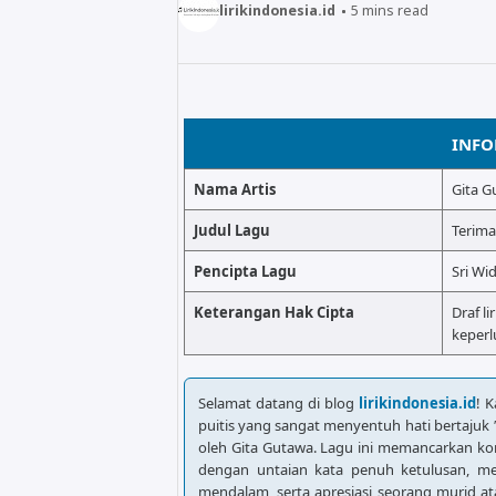
lirikindonesia.id
5
mins read
INFO
Nama Artis
Gita G
Judul Lagu
Terima
Pencipta Lagu
Sri Wi
Keterangan Hak Cipta
Draf li
keperl
Selamat datang di blog
lirikindonesia.id
! 
puitis yang sangat menyentuh hati bertajuk
oleh Gita Gutawa. Lagu ini memancarkan k
dengan untaian kata penuh ketulusan, me
mendalam, serta apresiasi seorang murid at