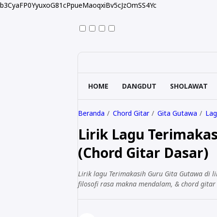
b3CyaFP0YyuxoG81cPpueMaoqxiBv5cJzOmSS4Yc
HOME
DANGDUT
SHOLAWAT
Beranda
Chord Gitar
Gita Gutawa
Lag
Lirik Lagu Terimakas
(Chord Gitar Dasar)
Lirik lagu Terimakasih Guru Gita Gutawa di 
filosofi rasa makna mendalam, & chord gitar 