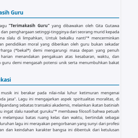
   C

asih Guru
 lagu
"Terimakasih Guru"
yang dibawakan oleh Gita Gutawa
, dan penghargaan setinggi-tingginya dari seorang murid kepada
      C

rguna slalu di limpahkan, Untuk bekalku nanti”* mencerminkan
 pendidikan moral yang diberikan oleh guru bukan sekadar
berharga (*bekal*) demi mengarungi masa depan yang penuh
 harian menandakan pengakuan atas kesabaran, waktu, dan
para guru demi mengasah potensi unik serta menumbuhkan bakat
ukasi
 musik ini berakar pada nilai-nilai luhur ketimuran mengenai
jasa". Lagu ini mengajarkan aspek spiritualitas moralitas, di
pandang sebatas transaksi akademis, melainkan ikatan batiniah
ku ingat slalu nasehat guruku”* membawa filosofi bahwa petuah
p melampaui batas ruang kelas dan waktu, bertindak sebagai
luruhan lagu ini merayakan pengorbanan yang sunyi dari profesi
 dan keindahan karakter bangsa ini dibentuk dari ketulusan