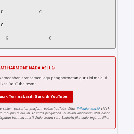
G               C

G

  G                 C

   C

MI HARMONI NADA ASLI ✨
a kemegahan aransemen lagu penghormatan guru ini melalui
likasi YouTube resmi:
usik Terimakasih Guru di YouTube
G               C

e sistem pencarian platform publik YouTube. Situs
lirikindonesia.id
tidak
o maupun audio ini. Fasilitas pengalihan ini murni dihadirkan atas dasar
G

tepatan bermain musik Anda secara sah. Silahakn jika anda ingin melihat
  G                 C
