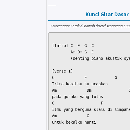
Kunci Gitar Dasa
Keterangan: Kotak di bawah disetel sepanjang 50
[Intro] C  F  G  C

        Am Dm G  C

        (Denting piano akustik sya
[Verse 1]

C             F            G      
Trima kasihku ku ucapkan

Am             Dm                G
pada guruku yang tulus

C                    F            
Ilmu yang berguna slalu di limpahk
Am             G                  
Untuk bekalku nanti
