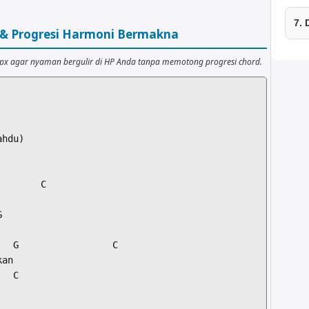
7.
r & Progresi Harmoni Bermakna
0px agar nyaman bergulir di HP Anda tanpa memotong progresi chord.
hdu)

       C



  G                 C

an

  C
