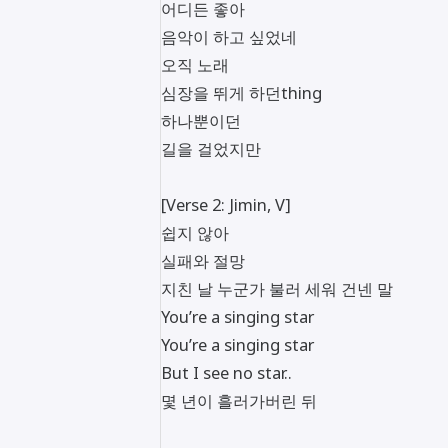
어디든 좋아
음악이 하고 싶었네
오직 노래
심장을 뛰게 하던thing
하나뿐이던
길을 걸었지만
[Verse 2: Jimin, V]
쉽지 않아
실패와 절망
지친 날 누군가 불러 세워 건넨 말
You’re a singing star
You’re a singing star
But I see no star..
몇 년이 흘러가버린 뒤