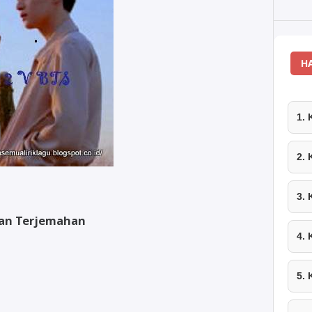
H
1.
2.
3.
 dan Terjemahan
4.
5.