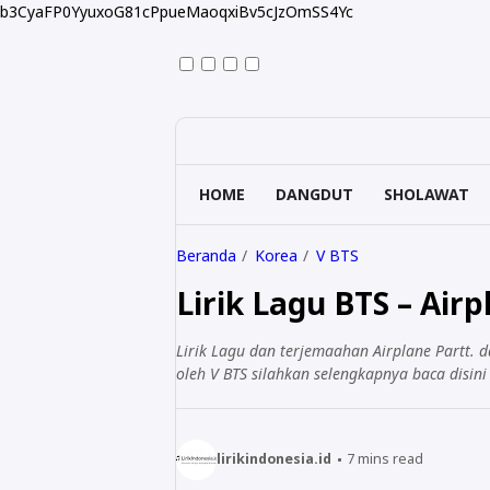
b3CyaFP0YyuxoG81cPpueMaoqxiBv5cJzOmSS4Yc
HOME
DANGDUT
SHOLAWAT
Beranda
Korea
V BTS
Lirik Lagu BTS – Airp
Lirik Lagu dan terjemaahan Airplane Partt. d
oleh V BTS silahkan selengkapnya baca disini
lirikindonesia.id
7
mins read