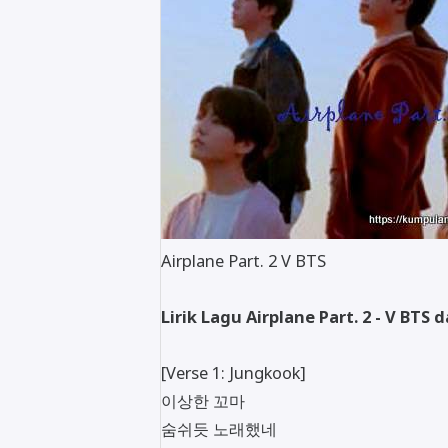
Airplane Part. 2 V BTS
Lirik Lagu Airplane Part. 2 - V BTS
[Verse 1: Jungkook]
이상한 꼬마
숨쉬듯 노래했네