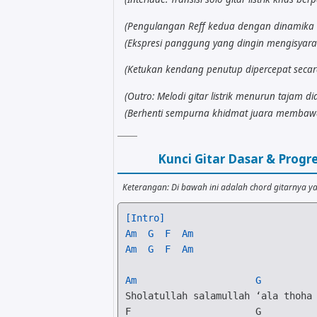
(Pengulangan Reff kedua dengan dinamika 
(Ekspresi panggung yang dingin mengisyara
(Ketukan kendang penutup dipercepat secara
(Outro: Melodi gitar listrik menurun tajam 
(Berhenti sempurna khidmat juara membawa 
Kunci Gitar Dasar & Prog
Keterangan: Di bawah ini adalah chord gitarnya ya
[Intro]
Am
G
F
Am
Am
G
F
Am
Am
G
F
G