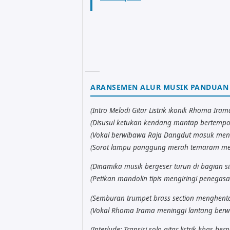
ARANSEMEN ALUR MUSIK PANDUAN
(Intro Melodi Gitar Listrik ikonik Rhoma Ira
(Disusul ketukan kendang mantap bertempo 
(Vokal berwibawa Raja Dangdut masuk meng
(Sorot lampu panggung merah temaram mem
(Dinamika musik bergeser turun di bagian 
(Petikan mandolin tipis mengiringi penegas
(Semburan trumpet brass section menghenta
(Vokal Rhoma Irama meninggi lantang ber
(Interlude: Transisi solo gitar listrik khas