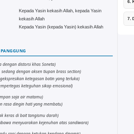
6.
Kepada Yasin kekasih Allah, kepada Yasin
kekasih Allah
7.
Kepada Yasin (kepada Yasin) kekasih Allah
 PANGGUNG
ma dengan distorsi khas Soneta)
sedang dengan aksen tiupan brass section)
ekspresikan ketegasan batin yang terluka)
pertegas keteguhan sikap emosional)
simpan saja air matamu)
an rasa dingin hati yang membatu)
k keras di bait tangismu darah)
wibawa menyuarakan kejenuhan atas sandiwara)
 berpadu rapi dengan ketukan kendang dinamis)