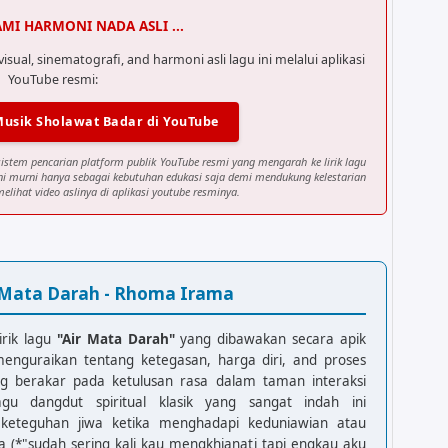
AMI HARMONI NADA ASLI ...
al, sinematografi, and harmoni asli lagu ini melalui aplikasi
YouTube resmi:
Musik Sholawat Badar di YouTube
sistem pencarian platform publik YouTube resmi yang mengarah ke lirik lagu
ini murni hanya sebagai kebutuhan edukasi saja demi mendukung kelestarian
elihat video aslinya di aplikasi youtube resminya.
ir Mata Darah - Rhoma Irama
irik lagu
"Air Mata Darah"
yang dibawakan secara apik
nguraikan tentang ketegasan, harga diri, and proses
g berakar pada ketulusan rasa dalam taman interaksi
agu dangdut spiritual klasik yang sangat indah ini
keteguhan jiwa ketika menghadapi keduniawian atau
 (*"sudah sering kali kau mengkhianati tapi engkau aku