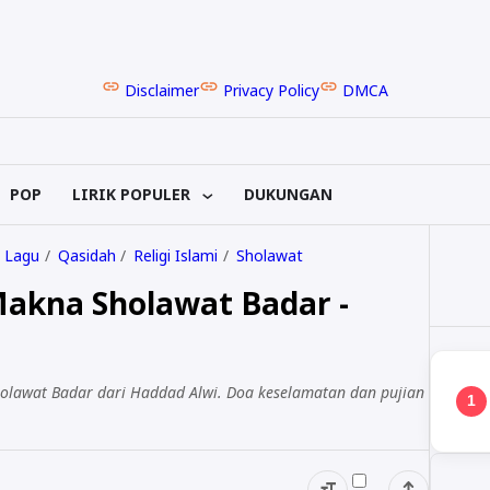
Disclaimer
Privacy Policy
DMCA
POP
LIRIK POPULER
DUKUNGAN
k Lagu
Qasidah
Religi Islami
Sholawat
 Makna Sholawat Badar -
holawat Badar dari Haddad Alwi. Doa keselamatan dan pujian
1