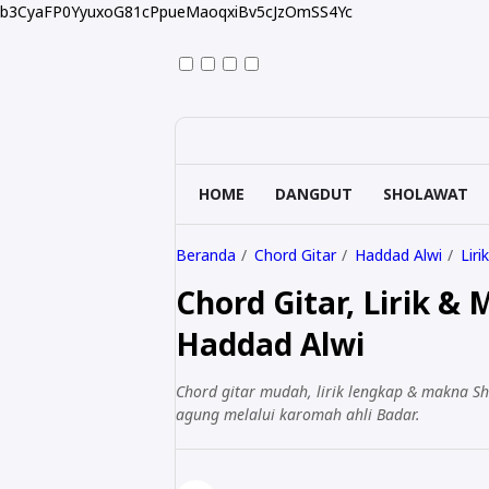
b3CyaFP0YyuxoG81cPpueMaoqxiBv5cJzOmSS4Yc
HOME
DANGDUT
SHOLAWAT
Beranda
Chord Gitar
Haddad Alwi
Liri
Chord Gitar, Lirik &
Haddad Alwi
Chord gitar mudah, lirik lengkap & makna S
agung melalui karomah ahli Badar.