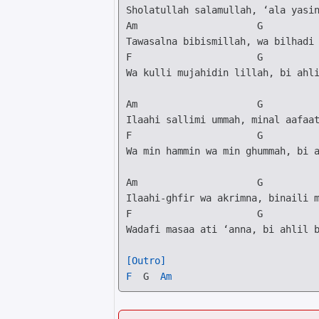
Am
G
F
G
Wa kulli mujahidin lillah, bi ahli
Am
G
F
G
Wa min hammin wa min ghummah, bi a
Am
G
F
G
Wadafi masaa ati ‘anna, bi ahlil b
[Outro]
F
G
Am