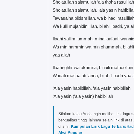
Sholatullah salamullah ‘ala thoha rasulillah
Sholatullah salamullah, ‘ala yasin habibilla
Tawasalna bibismillah, wa bilhadi rasulilla
Wa kulli mujahidin lillah, bi ahlil badri, ya a
Ilaahi sallimi ummah, minal aafaati wann
Wa min hammin wa min ghummah, bi ahlil
yaa allah
Ilaahi-ghfir wa akrimna, binaili mathoolibi
Wadafi masaa ati ‘anna, bi ahlil badri yaa 
‘Ala yasin habibillah, ‘ala yasin habibillah
‘Ala yasin (‘ala yasin) habibillah
Silakan kalau Anda ingin melihat lirik lagu s
berkualitas tinggi lainnya selain lirik di atas,
di sini:
Kumpulan Lirik Lagu Terbaru/Ha
Alwi Populer
.