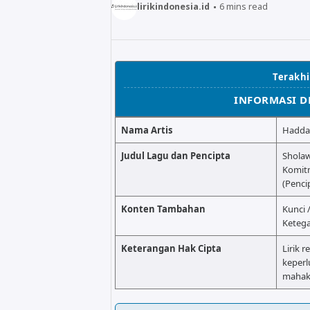
lirikindonesia.id
6
mins read
Terakhir
INFORMASI D
Nama Artis
Hadda
Judul Lagu dan Pencipta
Sholaw
Komit
(Penci
Konten Tambahan
Kunci 
Ketega
Keterangan Hak Cipta
Lirik r
keperl
mahaka