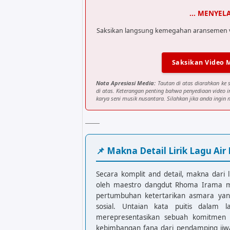
... MENYEL
Saksikan langsung kemegahan aransemen visu
Saksikan Video 
Nota Apresiasi Media:
Tautan di atas diarahkan ke 
di atas. Keterangan penting bahwa penyediaan video 
karya seni musik nusantara. Silahkan jika anda ingin m
📌 Makna Detail Lirik Lagu A
Secara komplit and detail, makna dari l
oleh maestro dangdut Rhoma Irama me
pertumbuhan ketertarikan asmara yan
sosial. Untaian kata puitis dalam l
merepresentasikan sebuah komitmen 
kebimbangan fana dari pendamping jiwa