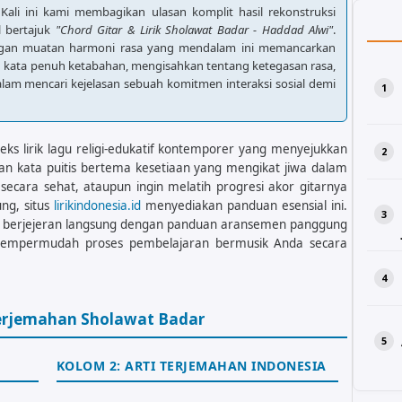
 Kali ini kami membagikan ulasan komplit hasil rekonstruksi
l bertajuk
"Chord Gitar & Lirik Sholawat Badar - Haddad Alwi"
.
ngan muatan harmoni rasa yang mendalam ini memancarkan
 kata penuh ketabahan, mengisahkan tentang ketegasan rasa,
alam mencari kejelasan sebuah komitmen interaksi sosial demi
ks lirik lagu religi-edukatif kontemporer yang menyejukkan
n kata puitis bertema kesetiaan yang mengikat jiwa dalam
ecara sehat, ataupun ingin melatih progresi akor gitarnya
ng, situs
lirikindonesia.id
menyediakan panduan esensial ini.
lagu berjejeran langsung dengan panduan aransemen panggung
 mempermudah proses pembelajaran bermusik Anda secara
Terjemahan Sholawat Badar
KOLOM 2: ARTI TERJEMAHAN INDONESIA