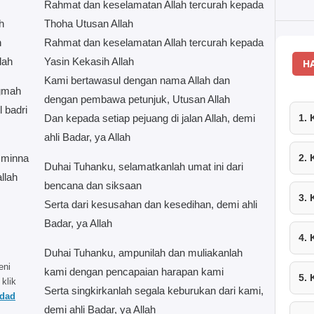
Rahmat dan keselamatan Allah tercurah kepada
h
Thoha Utusan Allah
h
Rahmat dan keselamatan Allah tercurah kepada
llah
Yasin Kekasih Allah
H
Kami bertawasul dengan nama Allah dan
igmah
dengan pembawa petunjuk, Utusan Allah
 badri
Dan kepada setiap pejuang di jalan Allah, demi
1.
ahli Badar, ya Allah
n minna
2.
Duhai Tuhanku, selamatkanlah umat ini dari
allah
bencana dan siksaan
3.
Serta dari kesusahan dan kesedihan, demi ahli
Badar, ya Allah
4.
Duhai Tuhanku, ampunilah dan muliakanlah
eni
kami dengan pencapaian harapan kami
5.
 klik
Serta singkirkanlah segala keburukan dari kami,
ddad
demi ahli Badar, ya Allah