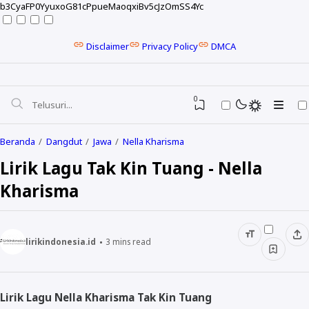
b3CyaFP0YyuxoG81cPpueMaoqxiBv5cJzOmSS4Yc
Disclaimer
Privacy Policy
DMCA
0
Beranda
Dangdut
Jawa
Nella Kharisma
Lirik Lagu Tak Kin Tuang - Nella
Kharisma
lirikindonesia.id
3
mins read
NELA KARISMA
Lirik Lagu Nella Kharisma Tak Kin Tuang