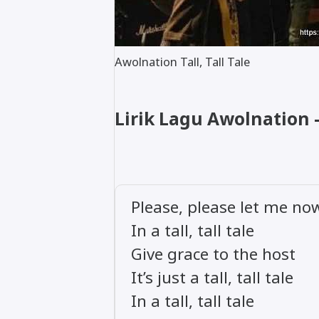
Awolnation Tall, Tall Tale
Lirik Lagu Awolnation - 
Please, please let me now I
In a tall, tall tale
Give grace to the host
It’s just a tall, tall tale
In a tall, tall tale