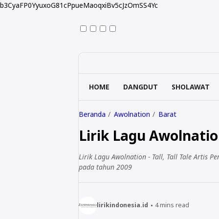
b3CyaFP0YyuxoG81cPpueMaoqxiBv5cJzOmSS4Yc
HOME
DANGDUT
SHOLAWAT
Beranda
Awolnation
Barat
Lirik Lagu Awolnation 
Lirik Lagu Awolnation - Tall, Tall Tale Artis P
pada tahun 2009
lirikindonesia.id
4
mins read