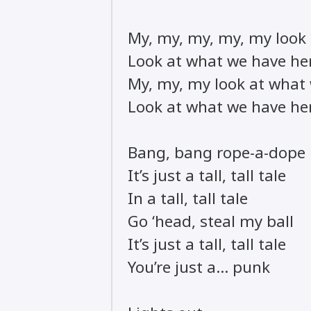
My, my, my, my, my look
Look at what we have he
My, my, my look at what
Look at what we have he
Bang, bang rope-a-dope
It’s just a tall, tall tale
In a tall, tall tale
Go ‘head, steal my ball
It’s just a tall, tall tale
You’re just a… punk