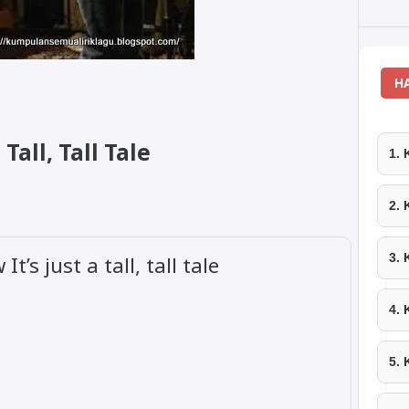
H
Tall, Tall Tale
1.
2.
3.
t’s just a tall, tall tale
4.
5.