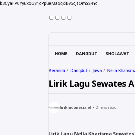
b3CyaFP0YyuxoG81cPpueMaoqxiBv5cJzOmSS4Yc
HOME
DANGDUT
SHOLAWAT
Beranda
Dangdut
Jawa
Nella Kharism
Lirik Lagu Sewates 
lirikindonesia.id
2
mins read
Lirik Lagu Nella Kharisma Sewate