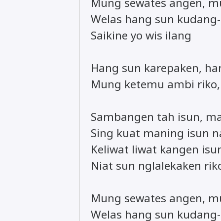
Mung sewates angen, m
Welas hang sun kudang
Saikine yo wis ilang
Hang sun karepaken, ha
Mung ketemu ambi riko,
Sambangen tah isun, ma
Sing kuat maning isun 
Keliwat liwat kangen is
Niat sun nglalekaken riko
Mung sewates angen, m
Welas hang sun kudang-k