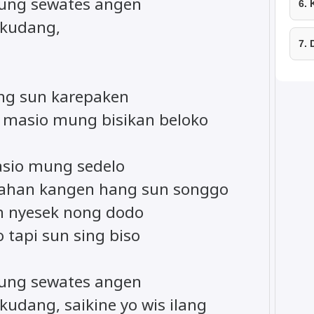
ung sewates angen
6.
-kudang,
7.
ng sun karepaken
 masio mung bisikan beloko
sio mung sedelo
nahan kangen hang sun songgo
un nyesek nong dodo
 tapi sun sing biso
ung sewates angen
udang, saikine yo wis ilang