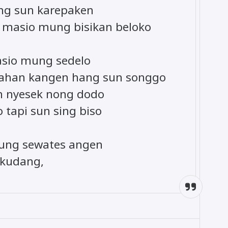
ng sun karepaken
 masio mung bisikan beloko
sio mung sedelo
nahan kangen hang sun songgo
un nyesek nong dodo
 tapi sun sing biso
ung sewates angen
-kudang,