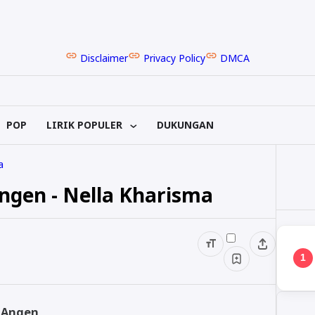
Disclaimer
Privacy Policy
DMCA
POP
LIRIK POPULER
DUKUNGAN
a
Angen - Nella Kharisma
1
s Angen