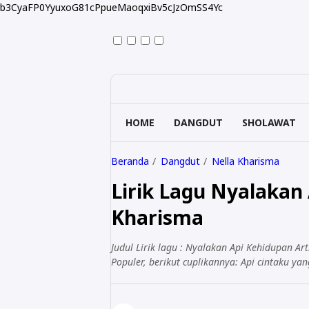
b3CyaFP0YyuxoG81cPpueMaoqxiBv5cJzOmSS4Yc
HOME
DANGDUT
SHOLAWAT
Beranda
Dangdut
Nella Kharisma
Lirik Lagu Nyalakan 
Kharisma
Judul Lirik lagu : Nyalakan Api Kehidupan Ar
Populer, berikut cuplikannya: Api cintaku 