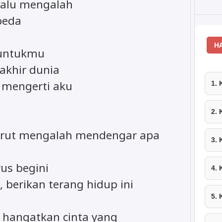
lalu mengalah
beda
H
 untukmu
akhir dunia
 mengerti aku
1.
2.
rut mengalah mendengar apa
3.
us begini
4.
 berikan terang hidup ini
5.
 hangatkan cinta yang