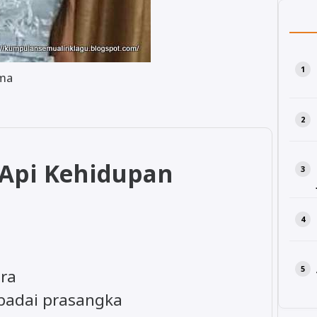
sma
 Api Kehidupan
ra
 badai prasangka