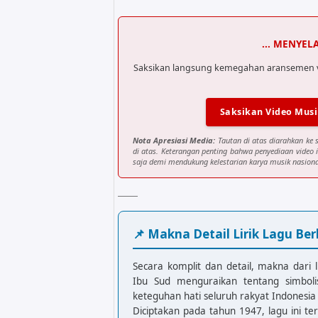
... MENYEL
Saksikan langsung kemegahan aransemen visu
Saksikan Video Musi
Nota Apresiasi Media:
Tautan di atas diarahkan ke 
di atas. Keterangan penting bahwa penyediaan video
saja demi mendukung kelestarian karya musik nasional
📌 Makna Detail Lirik Lagu Ber
Secara komplit dan detail, makna dari l
Ibu Sud menguraikan tentang simbol
keteguhan hati seluruh rakyat Indones
Diciptakan pada tahun 1947, lagu ini te