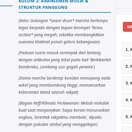
KOLOM 2: ARANSEMEN MUSIK &
STRUKTUR PANGGUNG
(Intro: Gulungan *snare drum* marcha bertempo
H
tegas berpadu dengan tiupan terompet *brass
section* yang megah, seketika membangkitkan
suasana khidmat penuh gelora kebangsaan)
1.
(Paduan suara masuk serempak dan lantang
dengan artikulasi yang tebal pada bait 'Berkibarlah
2.
benderaku, Lambang suci gagah perwira')
(Irama marcha berderap konstan menopang nada
3.
vokal yang membumbung tinggi, memancarkan
keberanian tekad seluruh rakyat)
4.
(Bagian Reff/Klimaks Perlawanan: Melodi meledak
kuat saat menyanyikan 'Siapa berani menurunkan
5.
engkau, Serentak rakyatmu membela', dipadu
dengan pukulan simbal yang menggelegar)