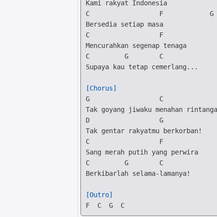
C
F
G
C
F
C
G
C
Supaya kau tetap cemerlang...

[Chorus]
G
C
D
G
C
F
C
G
C
Berkibarlah selama-lamanya!

[Outro]
F
C
G
C