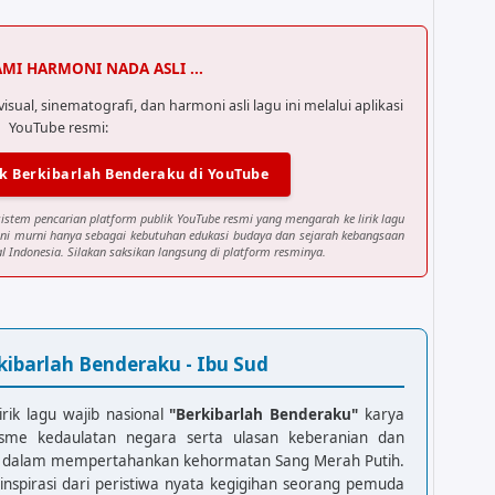
AMI HARMONI NADA ASLI ...
al, sinematografi, dan harmoni asli lagu ini melalui aplikasi
YouTube resmi:
k Berkibarlah Benderaku di YouTube
sistem pencarian platform publik YouTube resmi yang mengarah ke lirik lagu
 ini murni hanya sebagai kebutuhan edukasi budaya dan sejarah kebangsaan
 Indonesia. Silakan saksikan langsung di platform resminya.
kibarlah Benderaku - Ibu Sud
irik lagu wajib nasional
"Berkibarlah Benderaku"
karya
isme kedaulatan negara serta ulasan keberanian dan
ia dalam mempertahankan kehormatan Sang Merah Putih.
rinspirasi dari peristiwa nyata kegigihan seorang pemuda