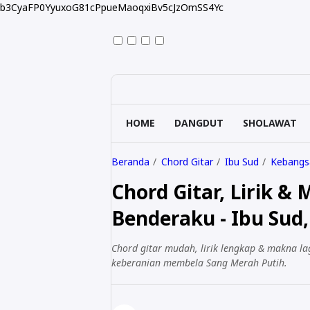
b3CyaFP0YyuxoG81cPpueMaoqxiBv5cJzOmSS4Yc
HOME
DANGDUT
SHOLAWAT
Beranda
Chord Gitar
Ibu Sud
Kebangs
Chord Gitar, Lirik &
Benderaku - Ibu Sud,
Chord gitar mudah, lirik lengkap & makna la
keberanian membela Sang Merah Putih.