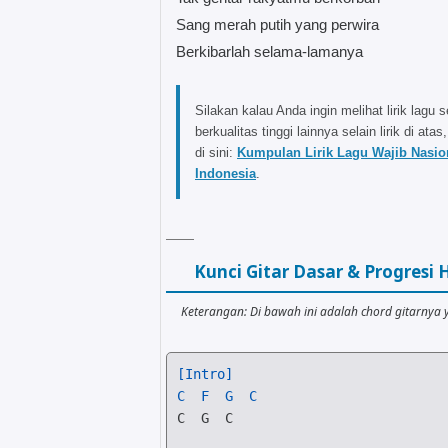
Sang merah putih yang perwira
Berkibarlah selama-lamanya
Silakan kalau Anda ingin melihat lirik lagu s
berkualitas tinggi lainnya selain lirik di atas,
di sini:
Kumpulan Lirik Lagu Wajib Nasio
Indonesia
.
Kunci Gitar Dasar & Progres
Keterangan: Di bawah ini adalah chord gitarnya 
[Intro]
C
F
G
C
C
G
C