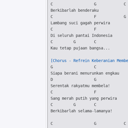
C
G
C
C
F
G
C
F
C
G
C
Kau tetap pujaan bangsa...

[Chorus - Refrein Keberanian Memb
G
C
D
G
C
F
C
G
C
Berkibarlah selama-lamanya!

C
G
C