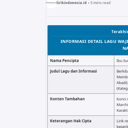
lirikindonesia.id
5
mins read
Terakhir
INFORMASI DETAIL LAGU WA
N
Nama Pencipta
Ibu Su
Judul Lagu dan Informasi
Berkib
Membe
Abadi)
(Kateg
Konten Tambahan
Kunci 
Marchi
Karakt
Keterangan Hak Cipta
Lirik r
keperl