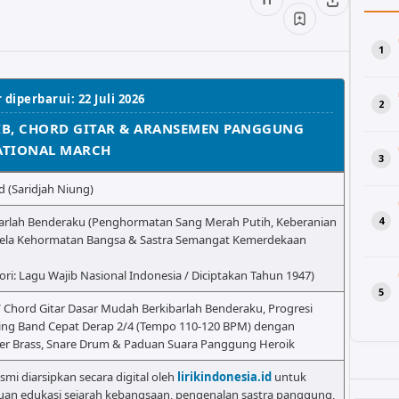
 diperbarui: 22 Juli 2026
JIB, CHORD GITAR & ARANSEMEN PANGGUNG
ATIONAL MARCH
d (Saridjah Niung)
arlah Benderaku (Penghormatan Sang Merah Putih, Keberanian
la Kehormatan Bangsa & Sastra Semangat Kemerdekaan
ori: Lagu Wajib Nasional Indonesia / Diciptakan Tahun 1947)
/ Chord Gitar Dasar Mudah Berkibarlah Benderaku, Progresi
ng Band Cepat Derap 2/4 (Tempo 110-120 BPM) dengan
er Brass, Snare Drum & Paduan Suara Panggung Heroik
esmi diarsipkan secara digital oleh
lirikindonesia.id
untuk
uan edukasi sejarah kebangsaan, pengenalan sastra panggung,