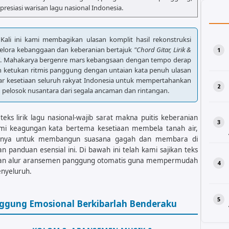
apresiasi warisan lagu nasional Indonesia.
 Kali ini kami membagikan ulasan komplit hasil rekonstruksi
elora kebanggaan dan keberanian bertajuk
"Chord Gitar, Lirik &
"
. Mahakarya bergenre mars kebangsaan dengan tempo derap
n ketukan ritmis panggung dengan untaian kata penuh ulasan
ar kesetiaan seluruh rakyat Indonesia untuk mempertahankan
 pelosok nusantara dari segala ancaman dan rintangan.
ks lirik lagu nasional-wajib sarat makna puitis keberanian
i keagungan kata bertema kesetiaan membela tanah air,
itarnya untuk membangun suasana gagah dan membara di
 panduan esensial ini. Di bawah ini telah kami sajikan teks
nduan alur aransemen panggung otomatis guna mempermudah
nyeluruh.
nggung Emosional Berkibarlah Benderaku