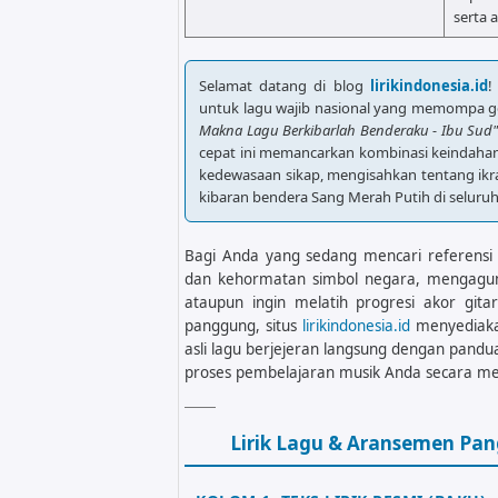
serta 
Selamat datang di blog
lirikindonesia.id
!
untuk lagu wajib nasional yang memompa g
Makna Lagu Berkibarlah Benderaku - Ibu Sud
cepat ini memancarkan kombinasi keindaha
kedewasaan sikap, mengisahkan tentang ikr
kibaran bendera Sang Merah Putih di seluruh
Bagi Anda yang sedang mencari referensi te
dan kehormatan simbol negara, mengagum
ataupun ingin melatih progresi akor g
panggung, situs
lirikindonesia.id
menyediakan
asli lagu berjejeran langsung dengan pa
proses pembelajaran musik Anda secara me
Lirik Lagu & Aransemen Pa