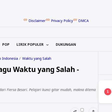
Disclaimer
Privacy Policy
DMCA
POP
LIRIK POPULER
DUKUNGAN
 Indonesia
Waktu yang Salah
Lagu Waktu yang Salah -
dari Fiersa Besari. Pelajari kunci gitar mudah, makna dilema
1