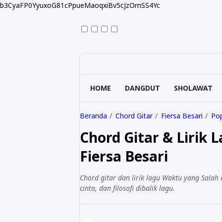
b3CyaFP0YyuxoG81cPpueMaoqxiBv5cJzOmSS4Yc
HOME
DANGDUT
SHOLAWAT
Beranda
Chord Gitar
Fiersa Besari
Pop
Chord Gitar & Lirik 
Fiersa Besari
Chord gitar dan lirik lagu Waktu yang Salah 
cinta, dan filosofi dibalik lagu.