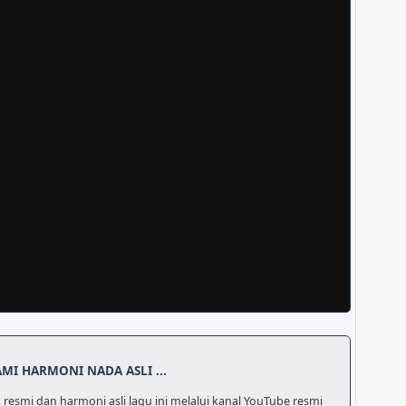
AMI HARMONI NADA ASLI ...
resmi dan harmoni asli lagu ini melalui kanal YouTube resmi