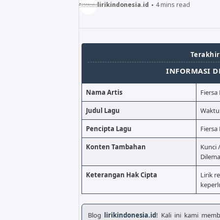
lirikindonesia.id
4
mins read
Terakhir
INFORMASI D
Nama Artis
Fiersa 
Judul Lagu
Waktu
Pencipta Lagu
Fiersa 
Konten Tambahan
Kunci 
Dilema
Keterangan Hak Cipta
Lirik r
keperl
Blog
lirikindonesia.id
! Kali ini kami mem