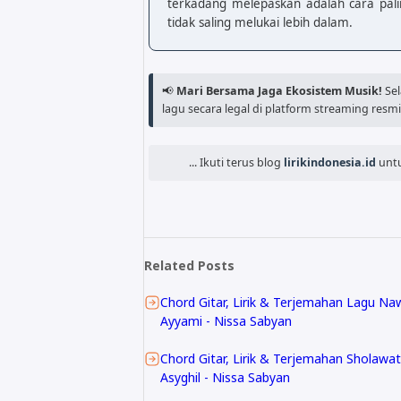
terkadang melepaskan adalah cara pali
F   G   C
tidak saling melukai lebih dalam.
📢
Mari Bersama Jaga Ekosistem Musik!
Sel
lagu secara legal di platform streaming resmi
... Ikuti terus blog
lirikindonesia.id
untu
Related Posts
Chord Gitar, Lirik & Terjemahan Lagu Naw
Ayyami - Nissa Sabyan
Chord Gitar, Lirik & Terjemahan Sholawat
Asyghil - Nissa Sabyan