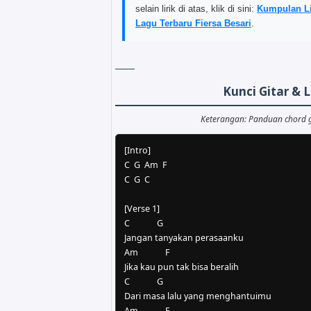
selain lirik di atas, klik di sini:
Kumpulan Li
Lagu Terbaru Fiersa Besari
.
Kunci Gitar & 
Keterangan: Panduan chord 
[Intro]

C  G  Am  F

C  G  C

[Verse 1]

C             G

Jangan tanyakan perasaanku

Am             F

Jika kau pun tak bisa beralih

C             G

Dari masa lalu yang menghantuimu

Am             F
