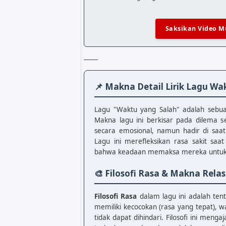
C              G

Beri kisah kita sedikit waktu

Saksikan Video M
Am             F

Semesta mengirim dirimu untukku

C              G       C

Kita adalah rasa yang tepat di waktu yang sal
📌 Makna Detail Lirik Lagu Wa
[Bridge]

F            C

Lagu "Waktu yang Salah" adalah sebuah
Bukan ini yang ku mau..

Makna lagu ini berkisar pada dilema
F            C

secara emosional, namun hadir di saat
Lalu tuk apa kau datang

Lagu ini merefleksikan rasa sakit sa
F            C

bahwa keadaan memaksa mereka untuk t
Rindu tak bisa diatur

F            G

🎨 Filosofi Rasa & Makna Relas
Kita tak pernah mengerti

F            G

Filosofi Rasa
dalam lagu ini adalah tent
Kau dan aku menyakitkan

memiliki kecocokan (rasa yang tepat), 
tidak dapat dihindari. Filosofi ini meng
[Outro]
