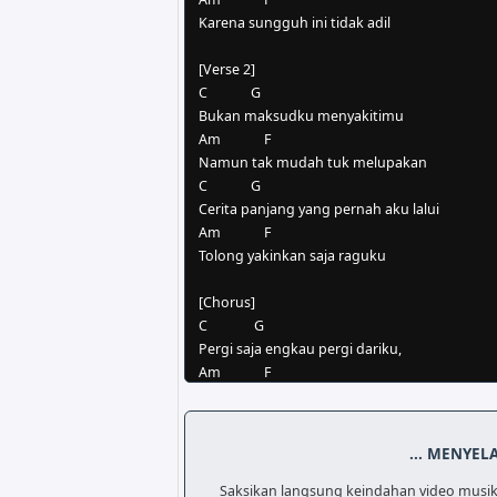
Karena sungguh ini tidak adil

[Verse 2]

C             G

Bukan maksudku menyakitimu

Am             F

Namun tak mudah tuk melupakan

C             G

Cerita panjang yang pernah aku lalui

Am             F

Tolong yakinkan saja raguku

[Chorus]

C              G

Pergi saja engkau pergi dariku,

Am             F

Biar kubunuh perasaan untukmu

C              G

Meski berat melangkah

... MENYEL
Am            F

hatiku hanya tak siap terluka

Saksikan langsung keindahan video musik 