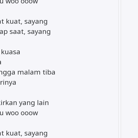
pu woo ooow
at kuat, sayang
ap saat, sayang
k kuasa
a
ngga malam tiba
rinya
irkan yang lain
pu woo ooow
at kuat, sayang