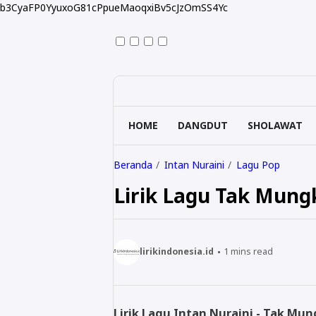
b3CyaFP0YyuxoG81cPpueMaoqxiBv5cJzOmSS4Yc
HOME
DANGDUT
SHOLAWAT
Beranda
Intan Nuraini
Lagu Pop
Lirik Lagu Tak Mungk
lirikindonesia.id
1
mins read
Lirik Lagu Intan Nuraini - Tak Mun