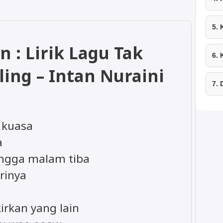
5.
n : Lirik Lagu Tak
6.
ing – Intan Nuraini
7.
k kuasa
a
ngga malam tiba
rinya
irkan yang lain