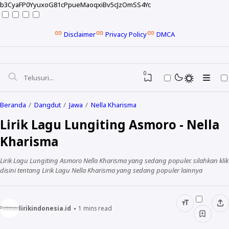
b3CyaFP0YyuxoG81cPpueMaoqxiBv5cJzOmSS4Yc
Disclaimer
Privacy Policy
DMCA
0
Beranda
Dangdut
Jawa
Nella Kharisma
Lirik Lagu Lungiting Asmoro - Nella
Kharisma
Lirik Lagu Lungiting Asmoro Nella Kharisma yang sedang populer. silahkan klik
disini tentang Lirik Lagu Nella Kharisma yang sedang populer lainnya
lirikindonesia.id
1
mins read
NELA KARISMA