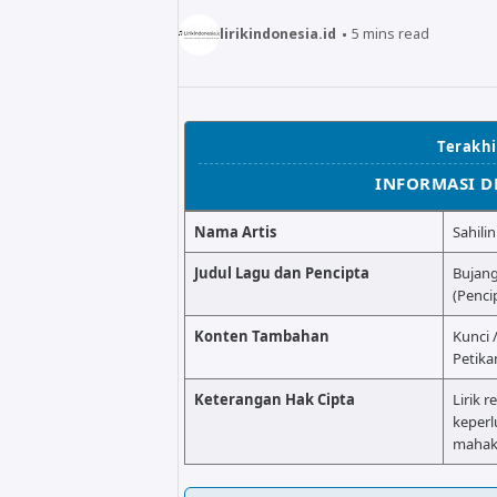
lirikindonesia.id
5
mins read
Terakhir
INFORMASI D
Nama Artis
Sahili
Judul Lagu dan Pencipta
Bujang
(Pencip
Konten Tambahan
Kunci 
Petika
Keterangan Hak Cipta
Lirik r
keperl
mahaka