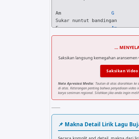
Am
G
F
Am
Lok dengan ringke nian

... MENYEL
Am
G
Saksikan langsung kemegahan aransemen visu
F
Am
Saksikan Video
Am
G
Nota Apresiasi Media:
Tautan di atas diarahkan ke 
di atas. Keterangan penting bahwa penyediaan video 
karya seniman regional. Silahkan jika anda ingin melih
F
E
Kasih sayang dek luak

Am
G
📌 Makna Detail Lirik Lagu Buj
F
Am
Secara komplit and detail, makna dari lir