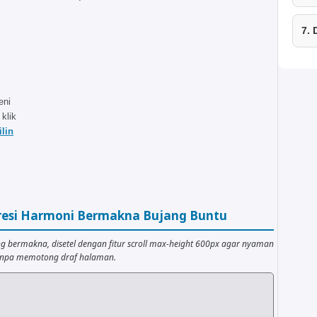
7.
eni
 klik
lin
gresi Harmoni Bermakna Bujang Buntu
ng bermakna, disetel dengan fitur scroll max-height 600px agar nyaman
tanpa memotong draf halaman.