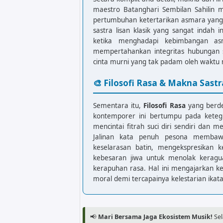
maestro Batanghari Sembilan Sahilin m
Am
G
pertumbuhan ketertarikan asmara yang 
sastra lisan klasik yang sangat indah
F
E
ketika menghadapi kebimbangan asm
Dekde ringke lok dengan
mempertahankan integritas hubungan s
cinta murni yang tak padam oleh waktu
🎨 Filosofi Rasa & Makna Sastr
Sementara itu,
Filosofi Rasa
yang berde
kontemporer ini bertumpu pada kete
mencintai fitrah suci diri sendiri dan 
Jalinan kata penuh pesona membaw
keselarasan batin, mengekspresikan k
kebesaran jiwa untuk menolak kerag
kerapuhan rasa. Hal ini mengajarkan kei
moral demi tercapainya kelestarian ikatan
📢
Mari Bersama Jaga Ekosistem Musik!
Sel