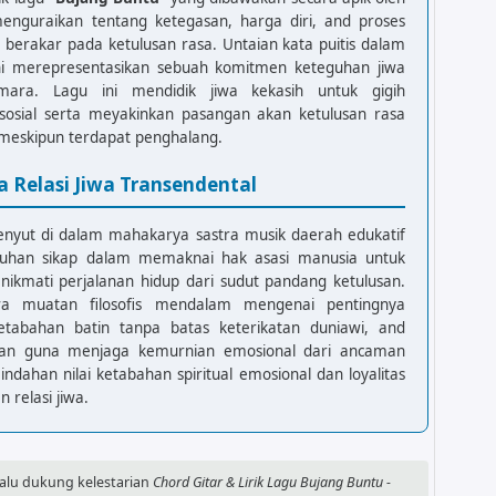
enguraikan tentang ketegasan, harga diri, and proses
berakar pada ketulusan rasa. Untaian kata puitis dalam
 ini merepresentasikan sebuah komitmen keteguhan jiwa
ara. Lagu ini mendidik jiwa kekasih untuk gigih
osial serta meyakinkan pasangan akan ketulusan rasa
 meskipun terdapat penghalang.
a Relasi Jiwa Transendental
nyut di dalam mahakarya sastra musik daerah edukatif
guhan sikap dalam memaknai hak asasi manusia untuk
menikmati perjalanan hidup dari sudut pandang ketulusan.
a muatan filosofis mendalam mengenai pentingnya
etabahan batin tanpa batas keterikatan duniawi, and
uan guna menjaga kemurnian emosional dari ancaman
ndahan nilai ketabahan spiritual emosional dan loyalitas
 relasi jiwa.
alu dukung kelestarian
Chord Gitar & Lirik Lagu Bujang Buntu -