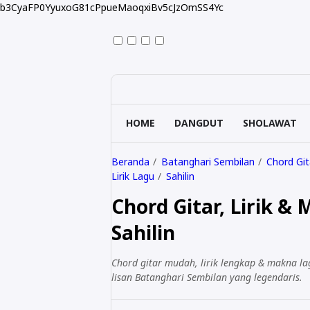
b3CyaFP0YyuxoG81cPpueMaoqxiBv5cJzOmSS4Yc
HOME
DANGDUT
SHOLAWAT
Beranda
Batanghari Sembilan
Chord Git
Lirik Lagu
Sahilin
Chord Gitar, Lirik &
Sahilin
Chord gitar mudah, lirik lengkap & makna lag
lisan Batanghari Sembilan yang legendaris.