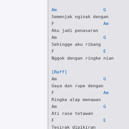
Am
G
F
Am
Am
G
F
E
Nggok dengan ringke nian

[Reff]
Am
G
F
Am
Am
G
F
E
Tesirak dipikiran
