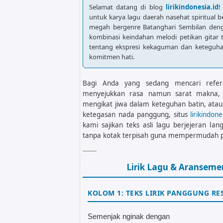
Selamat datang di blog
lirikindonesia.id
!
untuk karya lagu daerah nasehat spiritual b
megah bergenre Batanghari Sembilan den
kombinasi keindahan melodi petikan gitar
tentang ekspresi kekaguman dan keteguh
komitmen hati.
Bagi Anda yang sedang mencari referen
menyejukkan rasa namun sarat makna, m
mengikat jiwa dalam keteguhan batin, ata
ketegasan nada panggung, situs
lirikindone
kami sajikan teks asli lagu berjejeran 
tanpa kotak terpisah guna mempermudah pr
Lirik Lagu & Aransem
KOLOM 1: TEKS LIRIK PANGGUNG RE
Semenjak nginak dengan