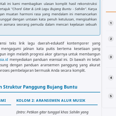
 Kali ini kami membagikan ulasan komplit hasil rekonstruksi
ertajuk
"Chord Gitar & Lirik Lagu Bujang Buntu - Sahilin"
. Karya
gan muatan harmoni rasa yang mendalam ini memancarkan
 tunggal dengan untaian kata penuh ketulusan, mengisahkan
an asmara seorang pemuda dalam mencari kejelasan sebuah
si teks lirik lagu daerah-edukatif kontemporer yang
engagumi jalinan kata puitis bertema kesetiaan yang
upun ingin melatih progresi akor gitarnya untuk membangun
sia.id
menyediakan panduan esensial ini. Di bawah ini telah
langsung dengan panduan aransemen panggung yang akurat
oses pembelajaran bermusik Anda secara komplit.
en Struktur Panggung Bujang Buntu
SMI
KOLOM 2: ARANSEMEN ALUR MUSIK
(Intro: Petikan gitar tunggal khas Sahilin yang