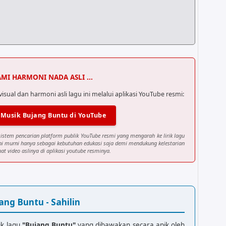
AMI HARMONI NADA ASLI ...
al dan harmoni asli lagu ini melalui aplikasi YouTube resmi:
 Musik Bujang Buntu di YouTube
sistem pencarian platform publik YouTube resmi yang mengarah ke lirik lagu
ini murni hanya sebagai kebutuhan edukasi saja demi mendukung kelestarian
at video aslinya di aplikasi youtube resminya.
ang Buntu - Sahilin
ik lagu
"Bujang Buntu"
yang dibawakan secara apik oleh