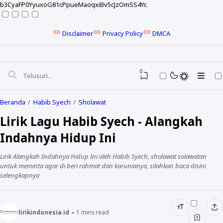
b3CyaFP0YyuxoG81cPpueMaoqxiBv5cJzOmSS4Yc
Disclaimer
Privacy Policy
DMCA
0
Beranda
Habib Syech
Sholawat
Lirik Lagu Habib Syech - Alangkah
Indahnya Hidup Ini
Lirik Alangkah Indahnya Hidup Ini oleh Habib Syech, sholawat solawatan
untuk meminta agar di beri rahmat dan karunianya, silahkan baca disini
selengkapnya
NELA KARISMA
lirikindonesia.id
1
mins read