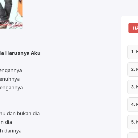
H
ada Harusnya Aku
1.
dengannya
2.
epenuhnya
 dengannya
3.
4.
mu dan bukan dia
n dia
5.
h darinya