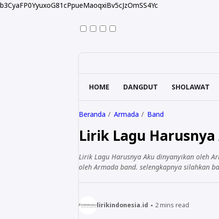
b3CyaFP0YyuxoG81cPpueMaoqxiBv5cJzOmSS4Yc
HOME
DANGDUT
SHOLAWAT
Beranda
Armada
Band
Lirik Lagu Harusnya
Lirik Lagu Harusnya Aku dinyanyikan oleh Ar
oleh Armada band. selengkapnya silahkan bac
lirikindonesia.id
2
mins read