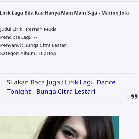
ALMANAR
Lirik Lagu Bila Kau Hanya Main Main Saja - Marion Jola
RELIGI RAMADHAN
NISA SABYAN
Judul Lirik : Pernah Muda
Pencipta Lagu: //
Penyanyi : Bunga Citra Lestari
Kategori Album : HipHop
Silakan Baca Juga :
Lirik Lagu Dance
Tonight - Bunga Citra Lestari