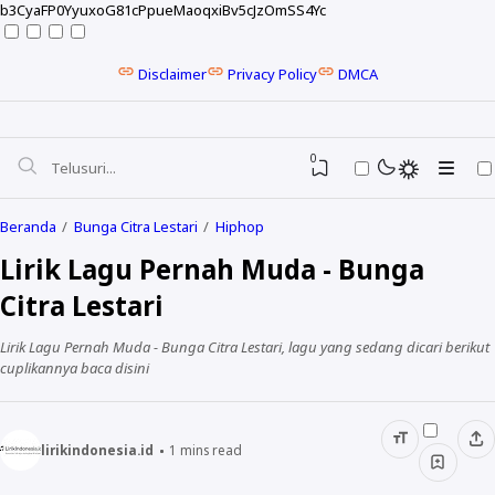
b3CyaFP0YyuxoG81cPpueMaoqxiBv5cJzOmSS4Yc
Disclaimer
Privacy Policy
DMCA
0
Beranda
Bunga Citra Lestari
Hiphop
Lirik Lagu Pernah Muda - Bunga
Citra Lestari
Lirik Lagu Pernah Muda - Bunga Citra Lestari, lagu yang sedang dicari berikut
cuplikannya baca disini
lirikindonesia.id
1
mins read
NELA KARISMA