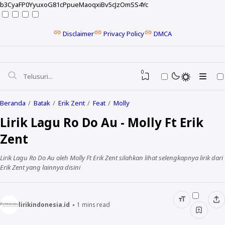
b3CyaFP0YyuxoG81cPpueMaoqxiBv5cJzOmSS4Yc
Disclaimer
Privacy Policy
DMCA
0
Beranda
Batak
Erik Zent
Feat
Molly
Lirik Lagu Ro Do Au - Molly Ft Erik
Zent
Lirik Lagu Ro Do Au oleh Molly Ft Erik Zent silahkan lihat selengkapnya lirik dari
Erik Zent yang lainnya disini
lirikindonesia.id
1
mins read
NELA KARISMA