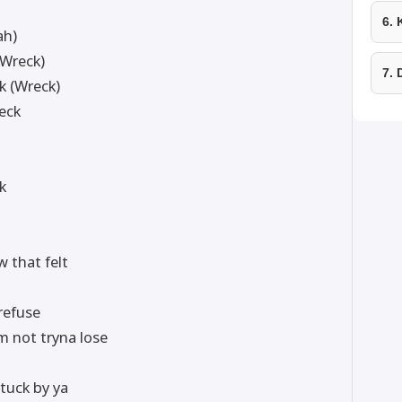
6.
ah)
(Wreck)
7.
k (Wreck)
heck
k
 that felt
refuse
m not tryna lose
stuck by ya