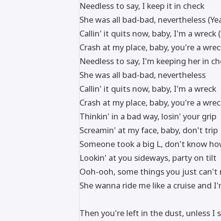
Needless to say, I keep it in check
She was all bad-bad, nevertheless (Ye
Callin' it quits now, baby, I'm a wreck 
Crash at my place, baby, you're a wrec
Needless to say, I'm keeping her in c
She was all bad-bad, nevertheless
Callin' it quits now, baby, I'm a wreck
Crash at my place, baby, you're a wrec
Thinkin' in a bad way, losin' your grip
Screamin' at my face, baby, don't trip
Someone took a big L, don't know how
Lookin' at you sideways, party on tilt
Ooh-ooh, some things you just can't 
She wanna ride me like a cruise and I'
Then you're left in the dust, unless I 