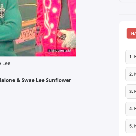
H
1.
e Lee
2.
 Malone & Swae Lee Sunflower
3.
4.
5.