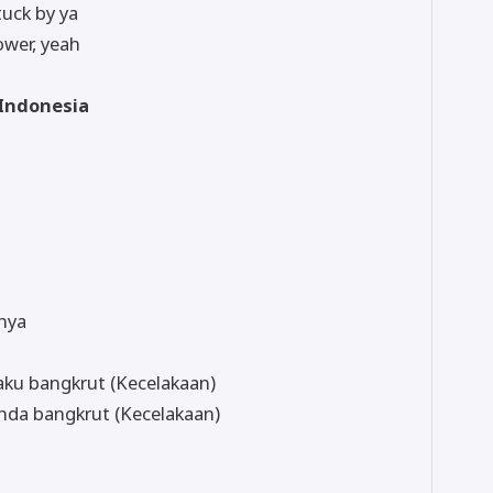
stuck by ya
ower, yeah
 Indonesia
nya
 aku bangkrut (Kecelakaan)
Anda bangkrut (Kecelakaan)
a