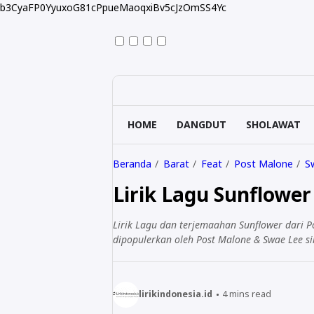
b3CyaFP0YyuxoG81cPpueMaoqxiBv5cJzOmSS4Yc
HOME
DANGDUT
SHOLAWAT
Beranda
Barat
Feat
Post Malone
S
Lirik Lagu Sunflower
Lirik Lagu dan terjemaahan Sunflower dari P
dipopulerkan oleh Post Malone & Swae Lee si
lirikindonesia.id
4
mins read