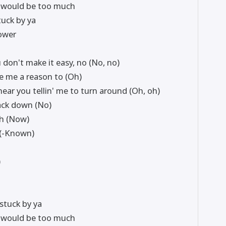
ve would be too much
stuck by ya
lower
u don't make it easy, no (No, no)
ve me a reason to (Oh)
 hear you tellin' me to turn around (Oh, oh)
back down (No)
 oh (Now)
 (-Known)
)
 stuck by ya
ve would be too much