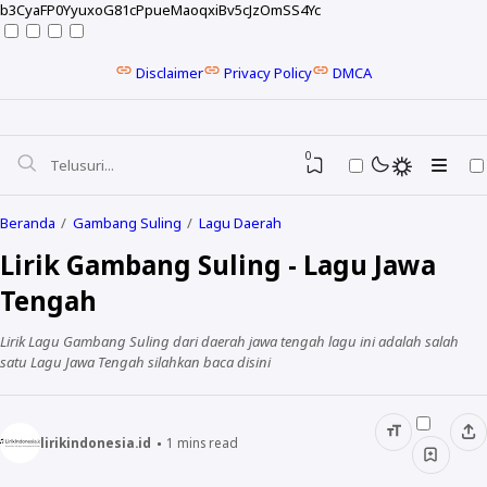
b3CyaFP0YyuxoG81cPpueMaoqxiBv5cJzOmSS4Yc
Disclaimer
Privacy Policy
DMCA
0
Beranda
Gambang Suling
Lagu Daerah
Lirik Gambang Suling - Lagu Jawa
Tengah
Lirik Lagu Gambang Suling dari daerah jawa tengah lagu ini adalah salah
satu Lagu Jawa Tengah silahkan baca disini
lirikindonesia.id
1
mins read
NELA KARISMA