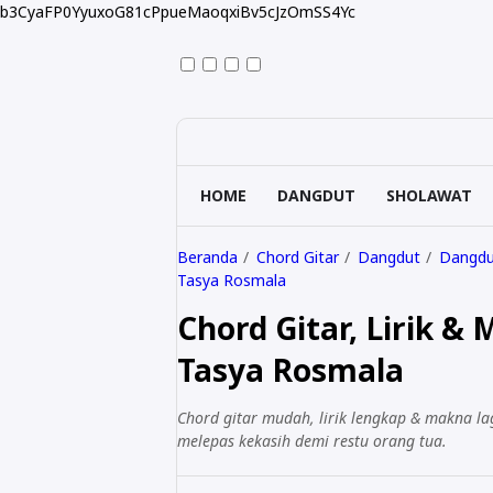
b3CyaFP0YyuxoG81cPpueMaoqxiBv5cJzOmSS4Yc
HOME
DANGDUT
SHOLAWAT
Beranda
Chord Gitar
Dangdut
Dangdut
Tasya Rosmala
Chord Gitar, Lirik &
Tasya Rosmala
Chord gitar mudah, lirik lengkap & makna la
melepas kekasih demi restu orang tua.