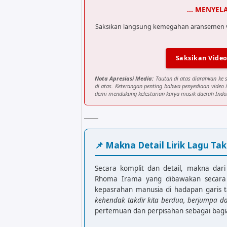
... MENYEL
Saksikan langsung kemegahan aransemen visu
Saksikan Video
Nota Apresiasi Media:
Tautan di atas diarahkan ke 
di atas. Keterangan penting bahwa penyediaan video 
demi mendukung kelestarian karya musik daerah Indon
📌 Makna Detail Lirik Lagu Ta
Secara komplit dan detail, makna dari 
Rhoma Irama yang dibawakan secara 
kepasrahan manusia di hadapan garis 
kehendak takdir kita berdua, berjumpa da
pertemuan dan perpisahan sebagai bagian