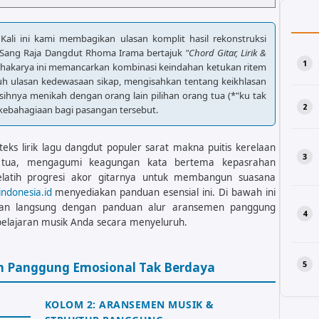
 Kali ini kami membagikan ulasan komplit hasil rekonstruksi
a Sang Raja Dangdut Rhoma Irama bertajuk
"Chord Gitar, Lirik &
ahakarya ini memancarkan kombinasi keindahan ketukan ritem
 ulasan kedewasaan sikap, mengisahkan tentang keikhlasan
ihnya menikah dengan orang lain pilihan orang tua (*"ku tak
kebahagiaan bagi pasangan tersebut.
eks lirik lagu dangdut populer sarat makna puitis kerelaan
 tua, mengagumi keagungan kata bertema kepasrahan
elatih progresi akor gitarnya untuk membangun suasana
kindonesia.id
menyediakan panduan esensial ini. Di bawah ini
ejeran langsung dengan panduan alur aransemen panggung
lajaran musik Anda secara menyeluruh.
en Panggung Emosional Tak Berdaya
KOLOM 2: ARANSEMEN MUSIK &