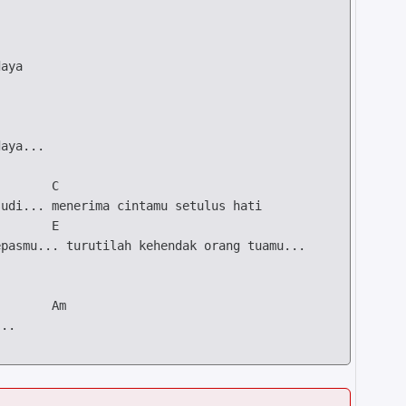
aya...

C
E
pasmu... turutilah kehendak orang tuamu...

Am