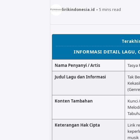
lirikindonesia.id
5
mins read
Terakhir
INFORMASI DETAIL LAGU,
Nama Penyanyi / Artis
Tasya 
Judul Lagu dan Informasi
Tak Be
Kekasi
(Genre
Konten Tambahan
Kunci 
Melodr
Tabuh
Keterangan Hak Cipta
Lirik r
keperl
musik 