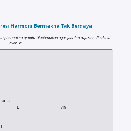
ogresi Harmoni Bermakna Tak Berdaya
yang bermakna syahdu, dioptimalkan agar pas dan rapi saat dibuka di
layar HP.
E
Am
..

u]