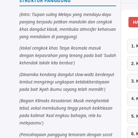
STRUKTUR PANGGUNG
(Intro: Tiupan suling Melayu yang mendayu-dayu
panjang berpadu petikan mandolin dan cengkok
H
khas dangdut klasik, membuka atmosfer keharuan
yang mendalam di panggung)
1.
(Vokal cengkok khas Tasya Rosmala masuk
dengan kepasrahan yang tenang pada bait 'Sudah
kehendak takdir kita berdua')
2.
(Dinamika kendang dangdut slow-waltz berdenyut
3.
lembut mengiringi ungkapan ketidakberdayaan
pada bait 'Ayah ibumu sayang telah memilih')
4.
(Bagian Klimaks Kesadaran: Musik menghentak
tebal, vokal membubung tinggi penuh keikhlasan
pada kalimat 'Asal engkau bahagia, rela ku
5.
melepasmu')
6.
(Pencahayaan panggung temaram dengan sorot