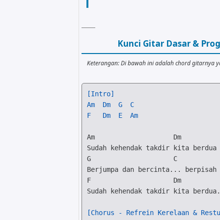
Kunci Gitar Dasar & Pr
Keterangan: Di bawah ini adalah chord gitarnya 
[Intro]
Am
Dm
G
C
F
Dm
E
Am
Am
Dm
G
C
F
Dm
Sudah kehendak takdir kita berdua.
[Chorus - Refrein Kerelaan & Rest