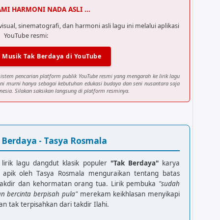
AMI HARMONI NADA ASLI ...
al, sinematografi, dan harmoni asli lagu ini melalui aplikasi
YouTube resmi:
 Musik Tak Berdaya di YouTube
sistem pencarian platform publik YouTube resmi yang mengarah ke lirik lagu
ini murni hanya sebagai kebutuhan edukasi budaya dan seni nusantara saja
esia. Silakan saksikan langsung di platform resminya.
k Berdaya - Tasya Rosmala
lirik lagu dangdut klasik populer
"Tak Berdaya"
karya
apik oleh Tasya Rosmala menguraikan tentang batas
takdir dan kehormatan orang tua. Lirik pembuka
"sudah
n bercinta berpisah pula"
merekam keikhlasan menyikapi
 tak terpisahkan dari takdir Ilahi.