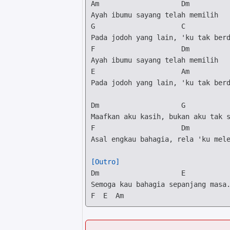
Am
Dm
G
C
F
Dm
E
Am
Pada jodoh yang lain, 'ku tak berd
Dm
G
F
Dm
Asal engkau bahagia, rela 'ku mele
[Outro]
Dm
E
F
E
Am