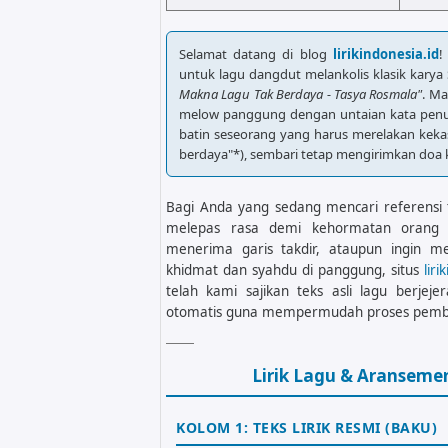
Selamat datang di blog
lirikindonesia.id
!
untuk lagu dangdut melankolis klasik kary
Makna Lagu Tak Berdaya - Tasya Rosmala"
. M
melow panggung dengan untaian kata penuh
batin seseorang yang harus merelakan kekas
berdaya"*), sembari tetap mengirimkan doa 
Bagi Anda yang sedang mencari referensi t
melepas rasa demi kehormatan orang
menerima garis takdir, ataupun ingin m
khidmat dan syahdu di panggung, situs
liri
telah kami sajikan teks asli lagu berj
otomatis guna mempermudah proses pembe
Lirik Lagu & Aransem
KOLOM 1: TEKS LIRIK RESMI (BAKU)