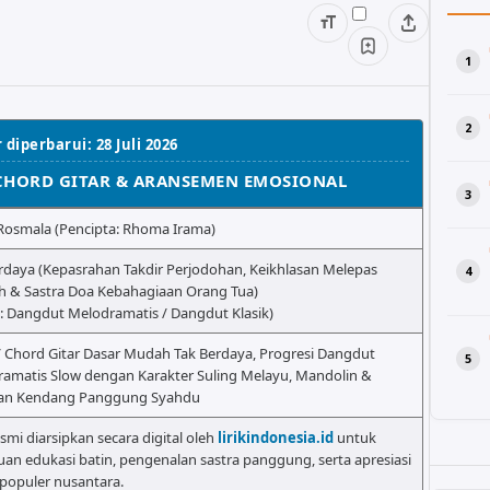
 diperbarui: 28 Juli 2026
 CHORD GITAR & ARANSEMEN EMOSIONAL
Rosmala (Pencipta: Rhoma Irama)
rdaya (Kepasrahan Takdir Perjodohan, Keikhlasan Melepas
h & Sastra Doa Kebahagiaan Orang Tua)
: Dangdut Melodramatis / Dangdut Klasik)
/ Chord Gitar Dasar Mudah Tak Berdaya, Progresi Dangdut
amatis Slow dengan Karakter Suling Melayu, Mandolin &
an Kendang Panggung Syahdu
esmi diarsipkan secara digital oleh
lirikindonesia.id
untuk
uan edukasi batin, pengenalan sastra panggung, serta apresiasi
populer nusantara.