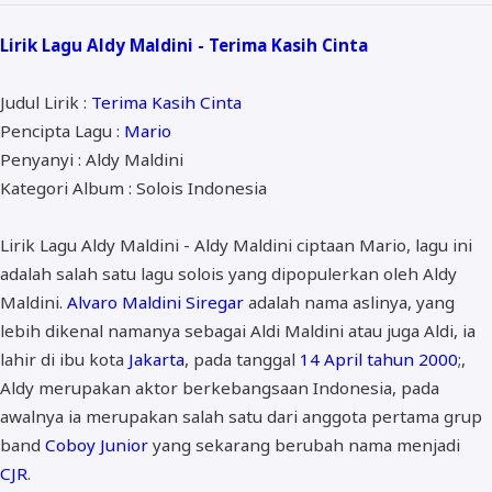
ALMANAR
Lirik Lagu Aldy Maldini - Terima Kasih Cinta
RELIGI RAMADHAN
NISA SABYAN
Judul Lirik :
Terima Kasih Cinta
Pencipta Lagu :
Mario
Penyanyi : Aldy Maldini
Kategori Album : Solois Indonesia
Lirik Lagu Aldy Maldini - Aldy Maldini ciptaan Mario, lagu ini
adalah salah satu lagu solois yang dipopulerkan oleh Aldy
Maldini.
Alvaro Maldini Siregar
adalah nama aslinya, yang
lebih dikenal namanya sebagai Aldi Maldini atau juga Aldi, ia
lahir di ibu kota
Jakarta
, pada tanggal
14 April tahun 2000
;,
Aldy merupakan aktor berkebangsaan Indonesia, pada
awalnya ia merupakan salah satu dari anggota pertama grup
band
Coboy Junior
yang sekarang berubah nama menjadi
CJR
.