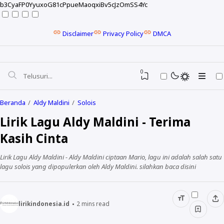
b3CyaFP0YyuxoG81cPpueMaoqxiBv5cJzOmSS4Yc
Disclaimer
Privacy Policy
DMCA
0
Beranda
Aldy Maldini
Solois
Lirik Lagu Aldy Maldini - Terima
Kasih Cinta
Lirik Lagu Aldy Maldini - Aldy Maldini ciptaan Mario, lagu ini adalah salah satu
lagu solois yang dipopulerkan oleh Aldy Maldini. silahkan baca disini
lirikindonesia.id
2
mins read
NELA KARISMA