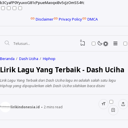
b3CyaFP0YyuxoG81cPpueMaoqxiBv5cJzOmSS4Yc
Disclaimer
Privacy Policy
DMCA
0
Beranda
Dash Uciha
Hiphop
Lirik Lagu Yang Terbaik - Dash Uciha
Lirik Lagu Yang Terbaik dari Dash Uciha lagu ini adalah salah satu lagu
Hiphop yang dipopulerkan oleh Dash Uciha silahkan baca disini
lirikindonesia.id
2
mins read
NELA KARISMA