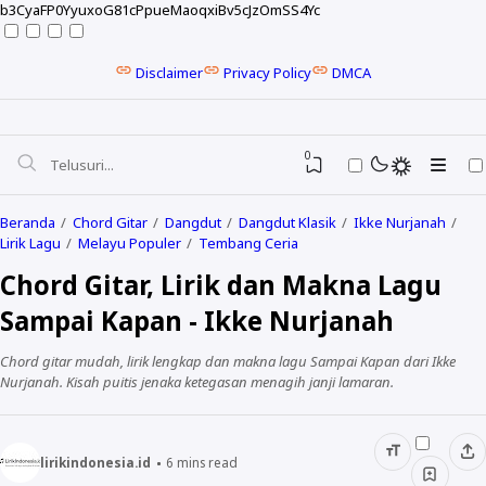
b3CyaFP0YyuxoG81cPpueMaoqxiBv5cJzOmSS4Yc
Disclaimer
Privacy Policy
DMCA
0
Beranda
Chord Gitar
Dangdut
Dangdut Klasik
Ikke Nurjanah
Lirik Lagu
Melayu Populer
Tembang Ceria
Chord Gitar, Lirik dan Makna Lagu
Sampai Kapan - Ikke Nurjanah
Chord gitar mudah, lirik lengkap dan makna lagu Sampai Kapan dari Ikke
Nurjanah. Kisah puitis jenaka ketegasan menagih janji lamaran.
NELA KARISMA
lirikindonesia.id
6
mins read