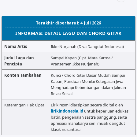
ALMANAR
RELIGI RAMADHAN
Terakhir diperbarui: 4 Juli 2026
NISA SABYAN
INFORMASI DETAIL LAGU DAN CHORD GITAR
Nama Artis
Ikke Nurjanah (Diva Dangdut Indonesia)
Judul Lagu dan
Sampai Kapan (Cipt. Mara Karma /
Pencipta
Aransemen Ikke Nurjanah)
Konten Tambahan
Kunci / Chord Gitar Dasar Mudah Sampai
Kapan, Panduan Menilai Ketegasan Jiwa
Menghadapi Kebimbangan dalam Jalinan
Relasi Sosial
Keterangan Hak Cipta
Lirik resmi diarsipkan secara digital oleh
lirikindonesia.id
untuk keperluan edukasi
batin, pengenalan sastra panggung, serta
apresiasi mahakarya seni musik dangdut
klasik nusantara.