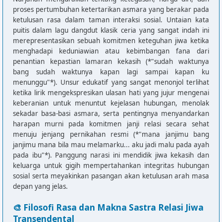
proses pertumbuhan ketertarikan asmara yang berakar pada
ketulusan rasa dalam taman interaksi sosial. Untaian kata
puitis dalam lagu dangdut klasik ceria yang sangat indah ini
merepresentasikan sebuah komitmen keteguhan jiwa ketika
menghadapi keduniawian atau kebimbangan fana dari
penantian kepastian lamaran kekasih (*"sudah waktunya
bang sudah waktunya kapan lagi sampai kapan ku
menunggu"*). Unsur edukatif yang sangat menonjol terlihat
ketika lirik mengekspresikan ulasan hati yang jujur mengenai
keberanian untuk menuntut kejelasan hubungan, menolak
sekadar basa-basi asmara, serta pentingnya menyandarkan
harapan murni pada komitmen janji relasi secara sehat
menuju jenjang pernikahan resmi (*"mana janjimu bang
janjimu mana bila mau melamarku... aku jadi malu pada ayah
pada ibu"*). Panggung narasi ini mendidik jiwa kekasih dan
keluarga untuk gigih mempertahankan integritas hubungan
sosial serta meyakinkan pasangan akan ketulusan arah masa
depan yang jelas.
🎨 Filosofi Rasa dan Makna Sastra Relasi Jiwa
Transendental