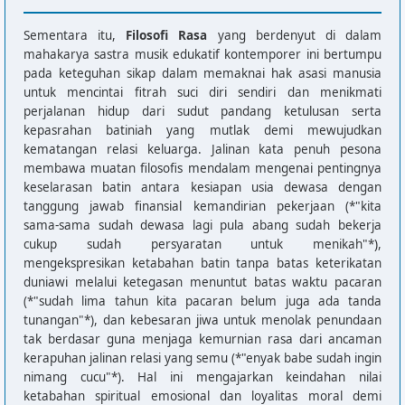
Sementara itu,
Filosofi Rasa
yang berdenyut di dalam
mahakarya sastra musik edukatif kontemporer ini bertumpu
pada keteguhan sikap dalam memaknai hak asasi manusia
untuk mencintai fitrah suci diri sendiri dan menikmati
perjalanan hidup dari sudut pandang ketulusan serta
kepasrahan batiniah yang mutlak demi mewujudkan
kematangan relasi keluarga. Jalinan kata penuh pesona
membawa muatan filosofis mendalam mengenai pentingnya
keselarasan batin antara kesiapan usia dewasa dengan
tanggung jawab finansial kemandirian pekerjaan (*"kita
sama-sama sudah dewasa lagi pula abang sudah bekerja
cukup sudah persyaratan untuk menikah"*),
mengekspresikan ketabahan batin tanpa batas keterikatan
duniawi melalui ketegasan menuntut batas waktu pacaran
(*"sudah lima tahun kita pacaran belum juga ada tanda
tunangan"*), dan kebesaran jiwa untuk menolak penundaan
tak berdasar guna menjaga kemurnian rasa dari ancaman
kerapuhan jalinan relasi yang semu (*"enyak babe sudah ingin
nimang cucu"*). Hal ini mengajarkan keindahan nilai
ketabahan spiritual emosional dan loyalitas moral demi