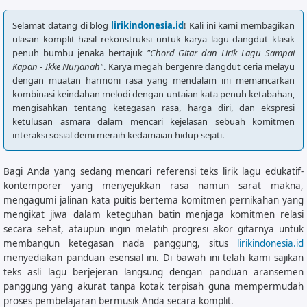
Selamat datang di blog
lirikindonesia.id
! Kali ini kami membagikan
ulasan komplit hasil rekonstruksi untuk karya lagu dangdut klasik
penuh bumbu jenaka bertajuk
"Chord Gitar dan Lirik Lagu Sampai
Kapan - Ikke Nurjanah"
. Karya megah bergenre dangdut ceria melayu
dengan muatan harmoni rasa yang mendalam ini memancarkan
kombinasi keindahan melodi dengan untaian kata penuh ketabahan,
mengisahkan tentang ketegasan rasa, harga diri, dan ekspresi
ketulusan asmara dalam mencari kejelasan sebuah komitmen
interaksi sosial demi meraih kedamaian hidup sejati.
Bagi Anda yang sedang mencari referensi teks lirik lagu edukatif-
kontemporer yang menyejukkan rasa namun sarat makna,
mengagumi jalinan kata puitis bertema komitmen pernikahan yang
mengikat jiwa dalam keteguhan batin menjaga komitmen relasi
secara sehat, ataupun ingin melatih progresi akor gitarnya untuk
membangun ketegasan nada panggung, situs
lirikindonesia.id
menyediakan panduan esensial ini. Di bawah ini telah kami sajikan
teks asli lagu berjejeran langsung dengan panduan aransemen
panggung yang akurat tanpa kotak terpisah guna mempermudah
proses pembelajaran bermusik Anda secara komplit.