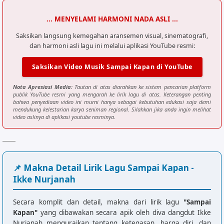
Aha.. haa..

... MENYELAMI HARMONI NADA ASLI ...
Kita sa
Saksikan langsung kemegahan aransemen visual, sinematografi,
m
a sama sudah dewasa

dan harmoni asli lagu ini melalui aplikasi YouTube resmi:
Lagi pu
l
a abang sudah beker
j
a

Cukup su
d
ah persyara
t
an untuk meni
k
ah

Saksikan Video Musik Sampai Kapan di YouTube
A-haa..

Nota Apresiasi Media:
Tautan di atas diarahkan ke sistem pencarian platform
publik YouTube resmi yang mengarah ke lirik lagu di atas. Keterangan penting
E
nyak babe sudah i
n
gin nimang cu
c
u

bahwa penyediaan video ini murni hanya sebagai kebutuhan edukasi saja demi
Walau cu
m
a cukup du
a
 anak sa
j
a

mendukung kelestarian karya seniman regional. Silahkan jika anda ingin melihat
video aslinya di aplikasi youtube resminya.
[Outro]
Am
Dm
E
Am
📌 Makna Detail Lirik Lagu Sampai Kapan -
Ikke Nurjanah
Secara komplit dan detail, makna dari lirik lagu
"Sampai
Kapan"
yang dibawakan secara apik oleh diva dangdut Ikke
Nurjanah menguraikan tentang ketegasan, harga diri, dan