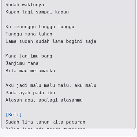
K
apan lagi sampai kapan

Ku me
n
unggu tunggu tunggu

L
ama sudah sudah la
m
a begini sa
j
a

Mana janjimu bang

B
ila mau melamarku

Aku ja
d
i malu malu malu, aku malu

Pada a
y
ah pada ibu

Alasan a
p
a, apalagi al
a
san
m
u

[Reff]
S
udah lima tahun kita pacaran

Belum ju
g
a ada tanda tuna
n
gan

Ku ta
k
ut abang cuma ba
s
a basi sa
j
a
