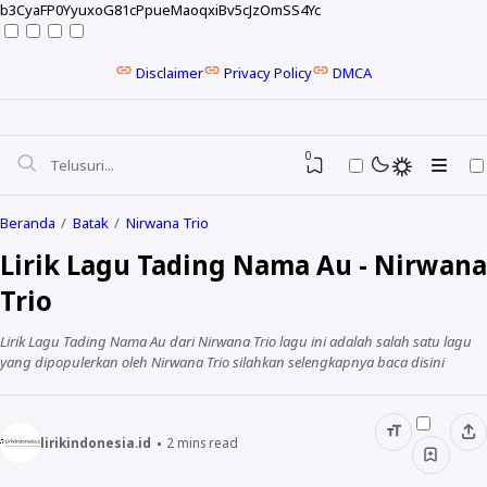
b3CyaFP0YyuxoG81cPpueMaoqxiBv5cJzOmSS4Yc
Disclaimer
Privacy Policy
DMCA
0
Beranda
Batak
Nirwana Trio
Lirik Lagu Tading Nama Au - Nirwana
Trio
Lirik Lagu Tading Nama Au dari Nirwana Trio lagu ini adalah salah satu lagu
yang dipopulerkan oleh Nirwana Trio silahkan selengkapnya baca disini
lirikindonesia.id
2
mins read
NELA KARISMA