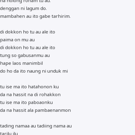
na holong roham tu au.
denggan ni lagum do.
mambahen au ito gabe tarhirim.
di dokkon ho tu au ale ito
paima on mu au
di dokkon ho tu au ale ito
tung so gabusanmu au
hape laos manimbil
do ho da ito naung ni unduk mi
tu ise ma ito hatahonon ku
da na hassit na di rohakkon
tu ise ma ito paboaonku
da na hassit ala pambaenanmon
tading namaa au tadiing nama au
tarilu ilu