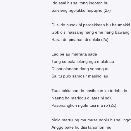
Ido asal hu sai tong ingoton hu
Saleleng ngolukku hupujiho (2x)
Di si do pusok hi pardekkean hu haumakki
Gok disi hassang nang eme nang bawang
Rarat do pinahan di doloki (2x)
Lao pe au marhuta sada
Tung so pola leleng nga mulak au
Di parjalangan dang sonang au
Sai tu pulo samosir masihol au
Tuak takkasan do hasiholan ku turlobi do
Naeng ho marlogu di atas ni solu
Pasonangkon ngolu tusi ma ro (2x)
Molo marujung ma muse ngolu hu sai ingo
Anggo bake hu disi tanomon mu