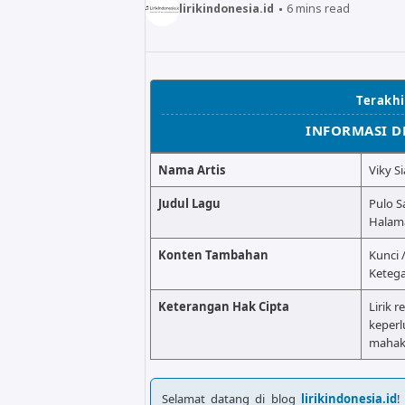
lirikindonesia.id
6
mins read
Terakhir
INFORMASI D
Nama Artis
Viky S
Judul Lagu
Pulo S
Halam
Konten Tambahan
Kunci 
Ketega
Keterangan Hak Cipta
Lirik r
keperl
mahaka
Selamat datang di blog
lirikindonesia.id
!