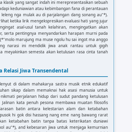
a klasik yang sangat indah ini merepresentasikan sebuah
dapi keduniawian atau kebimbangan fana di perantauan
 leleng nga mulak au di parjalangan dang sonang au"*).
ihat ketika lirik mengekspresikan evaluasi hati yang jujur
gingat asal-usul tanah kelahiran, mengingatkan akan
ltur, serta pentingnya menyandarkan harapan murni pada
 (*"molo marujung ma muse ngolu hu sai ingot ma anggo
g narasi ini mendidik jiwa anak rantau untuk gigih
rta meyakinkan semesta akan ketulusan rasa cinta tanah
a Relasi Jiwa Transendental
enyut di dalam mahakarya sastra musik etnik edukatif
guhan sikap dalam memaknai hak asasi manusia untuk
menikmati perjalanan hidup dari sudut pandang ketulusan
. Jalinan kata penuh pesona membawa muatan filosofis
arasan batin antara kelestarian alam dan ketabahan
do pusok hi gok disi hassang nang eme nang bawang rarat
ikan ketabahan batin tanpa batas keterikatan duniawi
ihol au"*), and kebesaran jiwa untuk menjaga kemurnian