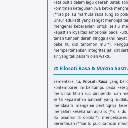
Anggo bake hu disi tanomon mu

kata puitis dalam lagu daerah Batak Tob
D
G
komitmen keteguhan jiwa ketika mengha
disi udean hu sarihon ma (2x)

(*"lao pe au marhuta sada tung so pola
Unsur edukatif yang sangat menonjol terl
mengenai keberanian untuk selalu men
[Outro]
kepastian loyalitas emosional pada ku
C
G
D
G
tanah tumpah darah hingga akhir hayat
bake hu disi tanomon mu"*). Panggun
mempertahankan integritas jati diri se
air yang tak padam oleh waktu.
🎨 Filosofi Rasa & Makna Sastr
Sementara itu,
Filosofi Rasa
yang berd
kontemporer ini bertumpu pada kete
mencintai fitrah suci diri sendiri dan 
serta kepasrahan batiniah yang mutlak
mendalam mengenai pentingnya kesel
menjalani keseharian agraris (*"di si 
do pinahan di doloki"*), mengekspres
perantauan (*"sai tu pulo samosir mas