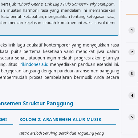
 bertajuk
"Chord Gitar & Lirik Lagu Pulo Samosir - Viky Sianipar"
.
gan muatan harmoni rasa yang mendalam ini memancarkan
 kata penuh ketabahan, mengisahkan tentang ketegasan rasa,
alam mencari kejelasan sebuah komitmen interaksi sosial demi
eks lirik lagu edukatif kontemporer yang menyejukkan rasa
ata puitis bertema kesetiaan yang mengikat jiwa dalam
ecara sehat, ataupun ingin melatih progresi akor gitarnya
ng, situs
lirikindonesia.id
menyediakan panduan esensial ini.
lagu berjejeran langsung dengan panduan aransemen panggung
 mempermudah proses pembelajaran bermusik Anda secara
ransemen Struktur Panggung
SMI
KOLOM 2: ARANSEMEN ALUR MUSIK
(Intro Melodi Seruling Batak dan Taganing yang