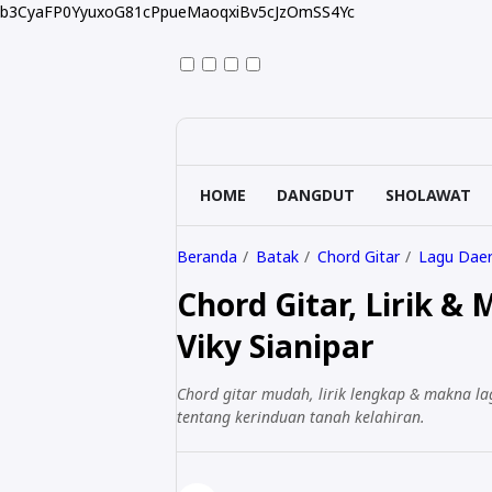
b3CyaFP0YyuxoG81cPpueMaoqxiBv5cJzOmSS4Yc
HOME
DANGDUT
SHOLAWAT
Beranda
Batak
Chord Gitar
Lagu Daer
Chord Gitar, Lirik &
Viky Sianipar
Chord gitar mudah, lirik lengkap & makna la
tentang kerinduan tanah kelahiran.