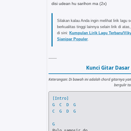
disi udean hu sarihon ma (2x)
Silakan kalau Anda ingin melihat lirik lagu s
berkualitas tinggi lainnya selain lirik di atas,
di sini:
Kumpulan Lirik Lagu Terbaru/Vik
Sianipar Populer
.
Kunci Gitar Dasa
Keterangan: Di bawah ini adalah chord gitarnya ya
bergulir 
[Intro]
G
C
D
G
C
G
D
G
G
Pulo samosir do
