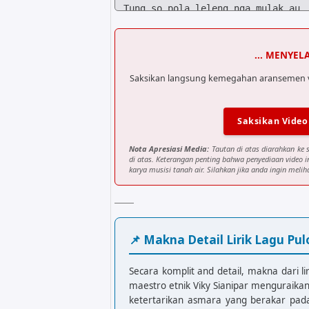
Tung so pola leleng nga mulak au

C
G
Di parjalangan dang sonang au

D
G
... MENYEL
Sai tu pulo samosir masihol au

Saksikan langsung kemegahan aransemen visu
G
Tuak takkasan do

Saksikan Video
D
Nota Apresiasi Media:
Tautan di atas diarahkan ke 
di atas. Keterangan penting bahwa penyediaan video 
C
G
karya musisi tanah air. Silahkan jika anda ingin melih
Naeng ho marlogu di atas ni solu

D
G
Pasonangkon ngolu tusi ma ro (2x)

G
📌 Makna Detail Lirik Lagu Pul
Molo marujung ma

D
Secara komplit and detail, makna dari li
maestro etnik Viky Sianipar menguraika
C
G
ketertarikan asmara yang berakar pada 