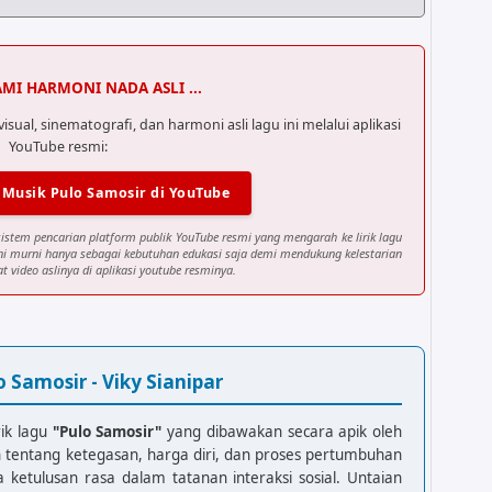
AMI HARMONI NADA ASLI ...
al, sinematografi, dan harmoni asli lagu ini melalui aplikasi
YouTube resmi:
 Musik Pulo Samosir di YouTube
sistem pencarian platform publik YouTube resmi yang mengarah ke lirik lagu
ini murni hanya sebagai kebutuhan edukasi saja demi mendukung kelestarian
at video aslinya di aplikasi youtube resminya.
o Samosir - Viky Sianipar
rik lagu
"Pulo Samosir"
yang dibawakan secara apik oleh
n tentang ketegasan, harga diri, dan proses pertumbuhan
ketulusan rasa dalam tatanan interaksi sosial. Untaian