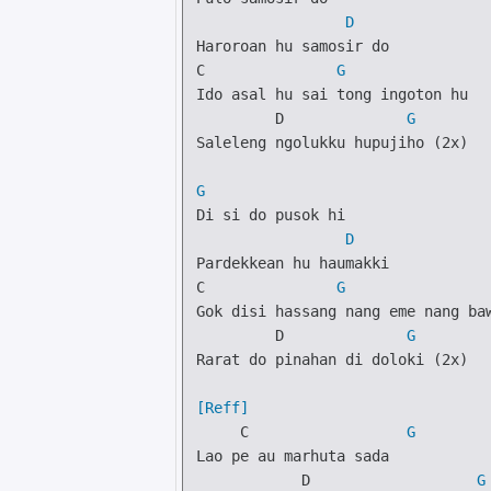
D
C
G
Ido asal hu sai tong ingoton hu

D
G
Saleleng ngolukku hupujiho (2x)

G
Di si do pusok hi

D
C
G
Gok disi hassang nang eme nang baw
D
G
Rarat do pinahan di doloki (2x)

[Reff]
C
G
Lao pe au marhuta sada

D
G