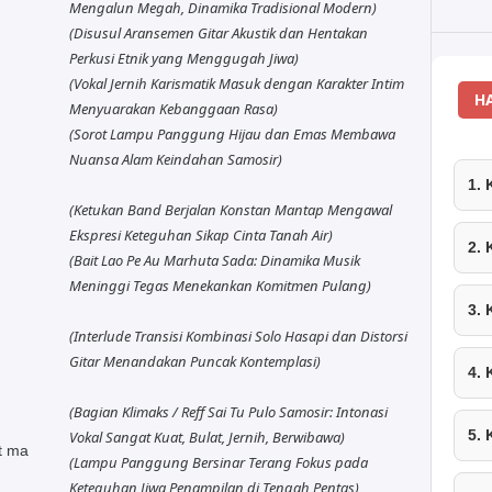
Mengalun Megah, Dinamika Tradisional Modern)
(Disusul Aransemen Gitar Akustik dan Hentakan
Perkusi Etnik yang Menggugah Jiwa)
(Vokal Jernih Karismatik Masuk dengan Karakter Intim
H
Menyuarakan Kebanggaan Rasa)
(Sorot Lampu Panggung Hijau dan Emas Membawa
Nuansa Alam Keindahan Samosir)
1.
(Ketukan Band Berjalan Konstan Mantap Mengawal
Ekspresi Keteguhan Sikap Cinta Tanah Air)
2.
(Bait Lao Pe Au Marhuta Sada: Dinamika Musik
Meninggi Tegas Menekankan Komitmen Pulang)
3.
(Interlude Transisi Kombinasi Solo Hasapi dan Distorsi
Gitar Menandakan Puncak Kontemplasi)
4.
(Bagian Klimaks / Reff Sai Tu Pulo Samosir: Intonasi
5.
Vokal Sangat Kuat, Bulat, Jernih, Berwibawa)
t ma
(Lampu Panggung Bersinar Terang Fokus pada
Keteguhan Jiwa Penampilan di Tengah Pentas)