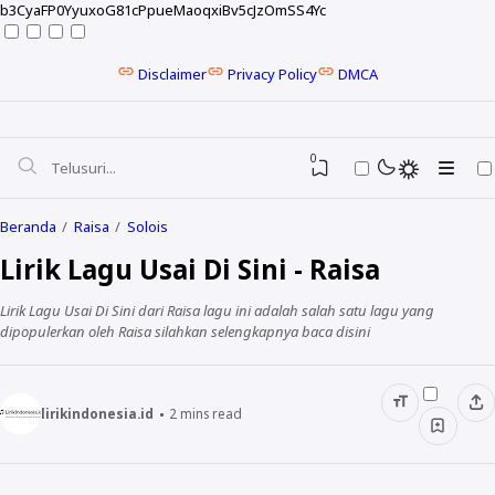
b3CyaFP0YyuxoG81cPpueMaoqxiBv5cJzOmSS4Yc
Disclaimer
Privacy Policy
DMCA
0
Beranda
Raisa
Solois
Lirik Lagu Usai Di Sini - Raisa
Lirik Lagu Usai Di Sini dari Raisa lagu ini adalah salah satu lagu yang
dipopulerkan oleh Raisa silahkan selengkapnya baca disini
lirikindonesia.id
2
mins read
NELA KARISMA