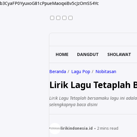
b3CyaFP0YyuxoG81cPpueMaoqxiBv5cJzOmSS4Yc
HOME
DANGDUT
SHOLAWAT
Beranda
Lagu Pop
Nobitasan
Lirik Lagu Tetaplah
Lirik Lagu Tetaplah bersamaku lagu ini adal
selengkapnya baca disini
lirikindonesia.id
2
mins read