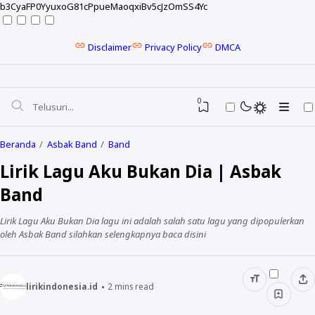
b3CyaFP0YyuxoG81cPpueMaoqxiBv5cJzOmSS4Yc
Disclaimer
Privacy Policy
DMCA
0
Beranda
Asbak Band
Band
Lirik Lagu Aku Bukan Dia | Asbak
Band
Lirik Lagu Aku Bukan Dia lagu ini adalah salah satu lagu yang dipopulerkan
oleh Asbak Band silahkan selengkapnya baca disini
lirikindonesia.id
2
mins read
NELA KARISMA