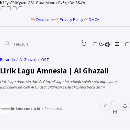
b3CyaFP0YyuxoG81cPpueMaoqxiBv5cJzOmSS4Yc
Disclaimer
Privacy Policy
DMCA
0
Beranda
Al Ghazali
OST
Lirik Lagu Amnesia | Al Ghazali
Lirik Lagu Amnesia dari Al Ghazali lagu ini adalah salah satu lagu yang
dipopulerkan oleh Al Ghazali silahkan selengkapnya baca disini
lirikindonesia.id
2
mins read
NELA KARISMA