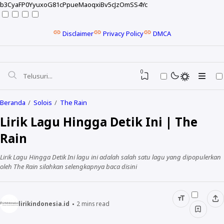
b3CyaFP0YyuxoG81cPpueMaoqxiBv5cJzOmSS4Yc
Disclaimer
Privacy Policy
DMCA
0
Beranda
Solois
The Rain
Lirik Lagu Hingga Detik Ini | The
Rain
Lirik Lagu Hingga Detik Ini lagu ini adalah salah satu lagu yang dipopulerkan
oleh The Rain silahkan selengkapnya baca disini
lirikindonesia.id
2
mins read
NELA KARISMA