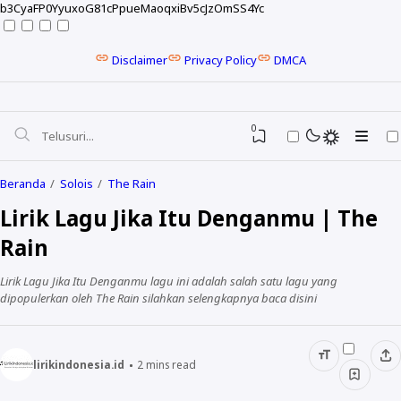
b3CyaFP0YyuxoG81cPpueMaoqxiBv5cJzOmSS4Yc
Disclaimer
Privacy Policy
DMCA
0
Beranda
Solois
The Rain
Lirik Lagu Jika Itu Denganmu | The
Rain
Lirik Lagu Jika Itu Denganmu lagu ini adalah salah satu lagu yang
dipopulerkan oleh The Rain silahkan selengkapnya baca disini
lirikindonesia.id
2
mins read
NELA KARISMA