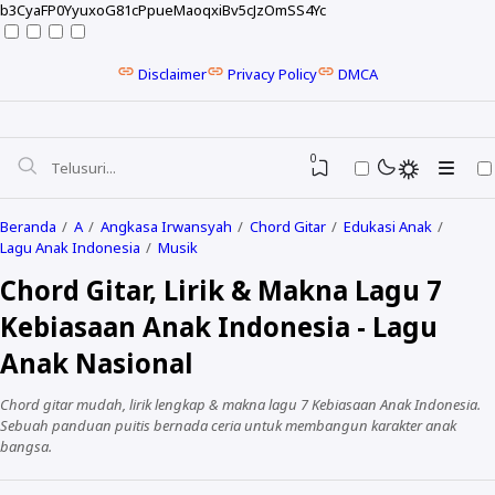
b3CyaFP0YyuxoG81cPpueMaoqxiBv5cJzOmSS4Yc
Disclaimer
Privacy Policy
DMCA
0
Beranda
A
Angkasa Irwansyah
Chord Gitar
Edukasi Anak
Lagu Anak Indonesia
Musik
Chord Gitar, Lirik & Makna Lagu 7
Kebiasaan Anak Indonesia - Lagu
Anak Nasional
Chord gitar mudah, lirik lengkap & makna lagu 7 Kebiasaan Anak Indonesia.
Sebuah panduan puitis bernada ceria untuk membangun karakter anak
bangsa.
NELA KARISMA