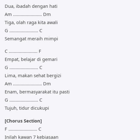
Dua, ibadah dengan hati
Am ....................... Dm
Tiga, olah raga kita awali
G ....................... C
Semangat meraih mimpi
C ....................... F
Empat, belajar di gemari
G ....................... C
Lima, makan sehat bergizi
Am ....................... Dm
Enam, bermasyarakat itu pasti
G ....................... C
Tujuh, tidur dicukupi
[Chorus Section]
F ....................... C
Inilah kawan 7 kebiasaan