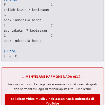
F
C
G
C
F
C
G
C
anak indonesia hebat

[Outro]
F
G
C
... MENYELAMI HARMONI NADA ASLI ...
Saksikan langsung kemegahan aransemen visual, sinematografi,
dan harmoni asli lagu ini melalui aplikasi YouTube resmi:
Saksikan Video Musik 7 Kebiasaan Anak Indonesia di
YouTube