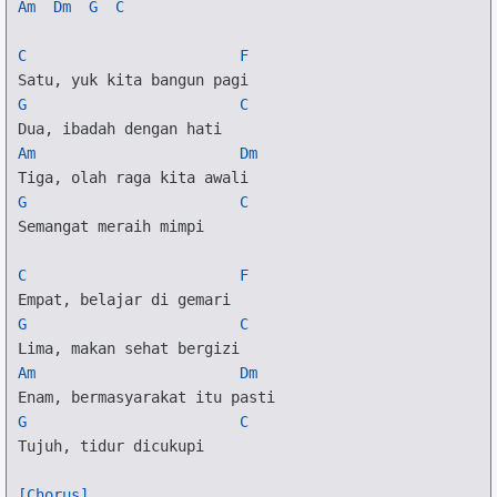
Am
Dm
G
C
C
F
G
C
Am
Dm
G
C
Semangat meraih mimpi

C
F
G
C
Am
Dm
G
C
Tujuh, tidur dicukupi

[Chorus]