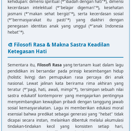
kehidupan: dimensi spiritual (*"ibadah dengan hati"*), dimensi
kecerdasan intelektual (*"belajar digemari"*), kesehatan
jasmani (*"makan sehat bergizi"*), serta kecerdasan sosial
(*"bermasyarakat itu pasti"*) yang diakhiri dengan
penegasan identitas anak yang unggul (*"anak Indonesia
hebat"*).
🎨 Filosofi Rasa & Makna Sastra Keadilan
Ketegasan Hati
Sementara itu,
Filosofi Rasa
yang tertanam kuat dalam lagu
pendidikan ini bersandar pada prinsip keseimbangan hidup
(holistic living) dan pemupukan rasa percaya diri anak
nasional. Lewat jalinan kata berirama rima akhiran yang
teratur (*"pagi, hati, awali, mimpi"*), tersimpan sebuah nilai
sastra edukatif kontemporer yang mengajarkan pentingnya
menyeimbangkan kewajiban pribadi dengan tanggung jawab
sosial kemasyarakatan. Lagu ini memberikan edukasi moral
esensial bahwa predikat sebagai generasi yang "hebat" tidak
dicapai secara instan, melainkan dibentuk melalui akumulasi
tindakan-tindakan kecil yang konsisten setiap hari,