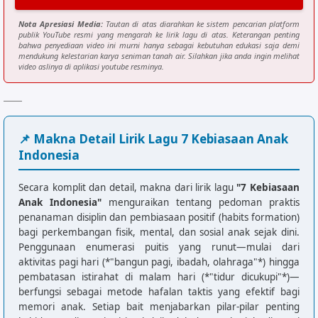
Nota Apresiasi Media:
Tautan di atas diarahkan ke sistem pencarian platform
publik YouTube resmi yang mengarah ke lirik lagu di atas. Keterangan penting
bahwa penyediaan video ini murni hanya sebagai kebutuhan edukasi saja demi
mendukung kelestarian karya seniman tanah air. Silahkan jika anda ingin melihat
video aslinya di aplikasi youtube resminya.
📌 Makna Detail Lirik Lagu 7 Kebiasaan Anak
Indonesia
Secara komplit dan detail, makna dari lirik lagu
"7 Kebiasaan
Anak Indonesia"
menguraikan tentang pedoman praktis
penanaman disiplin dan pembiasaan positif (habits formation)
bagi perkembangan fisik, mental, dan sosial anak sejak dini.
Penggunaan enumerasi puitis yang runut—mulai dari
aktivitas pagi hari (*"bangun pagi, ibadah, olahraga"*) hingga
pembatasan istirahat di malam hari (*"tidur dicukupi"*)—
berfungsi sebagai metode hafalan taktis yang efektif bagi
memori anak. Setiap bait menjabarkan pilar-pilar penting