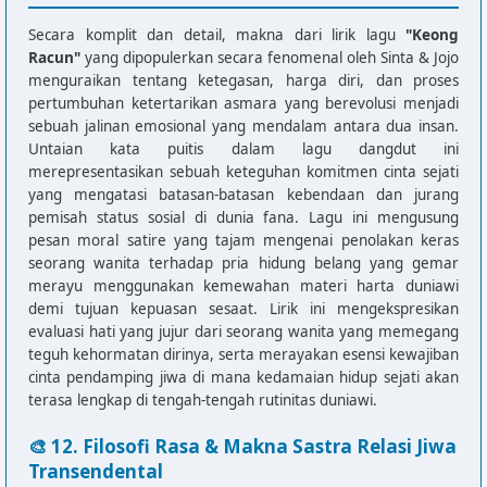
Am

Secara komplit dan detail, makna dari lirik lagu
"Keong
Dasar kau keong racun

Racun"
yang dipopulerkan secara fenomenal oleh Sinta & Jojo
F

menguraikan tentang ketegasan, harga diri, dan proses
Baru kenal eh ngajak tidur

pertumbuhan ketertarikan asmara yang berevolusi menjadi
sebuah jalinan emosional yang mendalam antara dua insan.
G

Untaian kata puitis dalam lagu dangdut ini
Ngomong nggak punya malu

merepresentasikan sebuah keteguhan komitmen cinta sejati
Am

yang mengatasi batasan-batasan kebendaan dan jurang
Kau bisikkan kata cinta

pemisah status sosial di dunia fana. Lagu ini mengusung
pesan moral satire yang tajam mengenai penolakan keras
Am

seorang wanita terhadap pria hidung belang yang gemar
Kau bilang ketagihan

merayu menggunakan kemewahan materi harta duniawi
F

demi tujuan kepuasan sesaat. Lirik ini mengekspresikan
Kau anggap diriku barang bawaan

evaluasi hati yang jujur dari seorang wanita yang memegang
G

teguh kehormatan dirinya, serta merayakan esensi kewajiban
Jangan coba kau rayu diriku

cinta pendamping jiwa di mana kedamaian hidup sejati akan
Am

terasa lengkap di tengah-tengah rutinitas duniawi.
Karna ku tak suka dengan caramu

🎨 12. Filosofi Rasa & Makna Sastra Relasi Jiwa
F

Transendental
Kau tawarkan dolar
