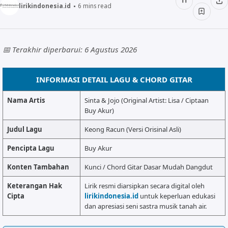
ALMANAR
lirikindonesia.id
6
mins read
RELIGI RAMADHAN
NISA SABYAN
📅 Terakhir diperbarui: 6 Agustus 2026
INFORMASI DETAIL LAGU & CHORD GITAR
Nama Artis
Sinta & Jojo (Original Artist: Lisa / Ciptaan
Buy Akur)
Judul Lagu
Keong Racun (Versi Orisinal Asli)
Pencipta Lagu
Buy Akur
Konten Tambahan
Kunci / Chord Gitar Dasar Mudah Dangdut
Keterangan Hak
Lirik resmi diarsipkan secara digital oleh
Cipta
lirikindonesia.id
untuk keperluan edukasi
dan apresiasi seni sastra musik tanah air.