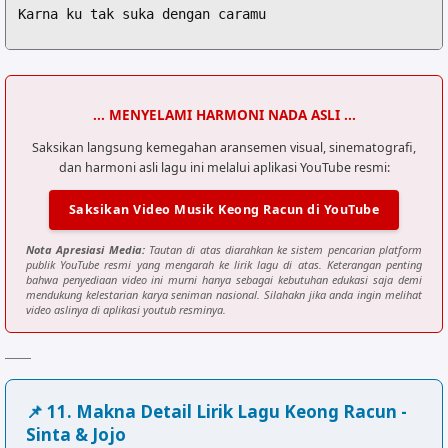
Karna ku tak suka dengan caramu

[Chorus]

F             G

Sorry sorry sorry jack

... MENYELAMI HARMONI NADA ASLI ...
Am             G

Jangan kau merayu lagi

Saksikan langsung kemegahan aransemen visual, sinematografi,
dan harmoni asli lagu ini melalui aplikasi YouTube resmi:
F             G

Karna ku tak mempan dirayu

Saksikan Video Musik Keong Racun di YouTube
Am

Karna ku sudah tahu caramu

Nota Apresiasi Media:
Tautan di atas diarahkan ke sistem pencarian platform
publik YouTube resmi yang mengarah ke lirik lagu di atas. Keterangan penting
G

bahwa penyediaan video ini murni hanya sebagai kebutuhan edukasi saja demi
mendukung kelestarian karya seniman nasional. Silahakn jika anda ingin melihat
Mulutmu komat kamit

video aslinya di aplikasi youtub resminya.
F

Matamu kedip kedip

G

Liat cewek seksi

📌 11. Makna Detail Lirik Lagu Keong Racun -
Am

Sinta & Jojo
Pikiranmu langsung ngeres
