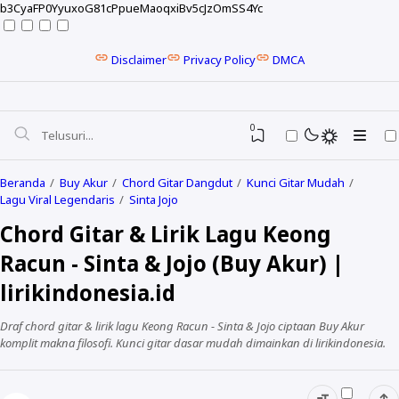
b3CyaFP0YyuxoG81cPpueMaoqxiBv5cJzOmSS4Yc
Disclaimer
Privacy Policy
DMCA
0
Beranda
Buy Akur
Chord Gitar Dangdut
Kunci Gitar Mudah
Lagu Viral Legendaris
Sinta Jojo
Chord Gitar & Lirik Lagu Keong
Racun - Sinta & Jojo (Buy Akur) |
lirikindonesia.id
Draf chord gitar & lirik lagu Keong Racun - Sinta & Jojo ciptaan Buy Akur
komplit makna filosofi. Kunci gitar dasar mudah dimainkan di lirikindonesia.
NELA KARISMA