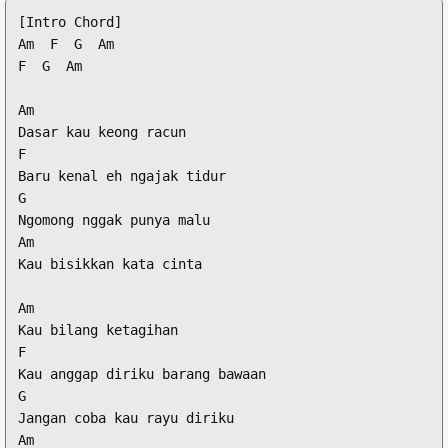
[Intro Chord]

Am  F  G  Am

F  G  Am

Am

Dasar kau keong racun

F

Baru kenal eh ngajak tidur

G

Ngomong nggak punya malu

Am

Kau bisikkan kata cinta

Am

Kau bilang ketagihan

F

Kau anggap diriku barang bawaan

G

Jangan coba kau rayu diriku

Am
