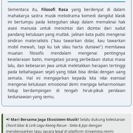
G

Sementara itu,
Filosofi Rasa
yang berdenyut di dalam
Kau tawarkan mobil mewah

mahakarya sastra musik melodrama komedi dangdut klasik
F             G

ini bertumpu pada keteguhan sikap dalam memaknai hak
Tapi ku tak silau harta duniawi

asasi manusia untuk mencintai dan dicintai dari sudut
Am

pandang ketulusan yang mutlak. Jalinan kata puitis mengenai
Hati ini tak bisa kau beli dengan uang

sindiran materialistis ("kau tawarkan dolar, kau tawarkan
mobil mewah, tapi ku tak silau harta duniawi") membawa
[Chorus]

muatan filosofis mendalam mengenai pentingnya
F             G

keselarasan batin, mengatasi jurang perbedaan status masa
Sorry sorry sorry jack

lalu, dan kebesaran jiwa untuk meletakkan harapan tertinggi
Am             G

pada kebahagiaan sejati yang tidak bisa dinilai dengan uang
semata. Hal ini mengajarkan kepada kita nilai esensial
Jangan kau merayu lagi

mengenai ketulusan emosional demi menjaga keharmonisan
F             G

hidup berdampingan di tengah hiruk-pikuk penilaian
Karna ku tak mempan dirayu

keduniawian yang semu.
Am

Karna ku sudah tahu caramu

G

📢
Mari Bersama Jaga Ekosistem Musik!
Selalu dukung kelestarian
Mulutmu komat kamit

Chord Gitar & Lirik Lagu Keong Racun - Sinta & Jojo
dengan
F

mendengarkan lagu secara legal di platform streaming resmi