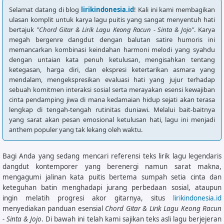
Selamat datang di blog
lirikindonesia.id
! Kali ini kami membagikan
ulasan komplit untuk karya lagu puitis yang sangat menyentuh hati
bertajuk
"Chord Gitar & Lirik Lagu Keong Racun - Sinta & Jojo"
. Karya
megah bergenre dangdut dengan balutan satire humoris ini
memancarkan kombinasi keindahan harmoni melodi yang syahdu
dengan untaian kata penuh ketulusan, mengisahkan tentang
ketegasan, harga diri, dan ekspresi ketertarikan asmara yang
mendalam, mengekspresikan evaluasi hati yang jujur terhadap
sebuah komitmen interaksi sosial serta merayakan esensi kewajiban
cinta pendamping jiwa di mana kedamaian hidup sejati akan terasa
lengkap di tengah-tengah rutinitas duniawi. Melalui bait-baitnya
yang sarat akan pesan emosional ketulusan hati, lagu ini menjadi
anthem populer yang tak lekang oleh waktu.
Bagi Anda yang sedang mencari referensi teks lirik lagu legendaris
dangdut kontemporer yang berenergi namun sarat makna,
mengagumi jalinan kata puitis bertema sumpah setia cinta dan
keteguhan batin menghadapi jurang perbedaan sosial, ataupun
ingin melatih progresi akor gitarnya, situs
lirikindonesia.id
menyediakan panduan esensial
Chord Gitar & Lirik Lagu Keong Racun
- Sinta & Jojo
. Di bawah ini telah kami sajikan teks asli lagu berjejeran