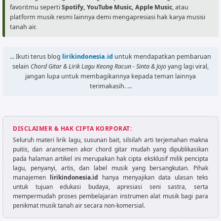
Matamu kedip kedip

favoritmu seperti
Spotify, YouTube Music, Apple Music
, atau
platform musik resmi lainnya demi mengapresiasi hak karya musisi
G

tanah air.
Liat cewek seksi

Am

Pikiranmu langsung ngeres

... Ikuti terus blog
lirikindonesia.id
untuk mendapatkan pembaruan
selain
Chord Gitar & Lirik Lagu Keong Racun - Sinta & Jojo
yang lagi viral,
[Outro]

jangan lupa untuk membagikannya kepada teman lainnya
Am  F  G  Am
terimakasih. ...
DISCLAIMER & HAK CIPTA KORPORAT:
Seluruh materi lirik lagu, susunan bait, silsilah arti terjemahan makna
puitis, dan aransemen akor chord gitar mudah yang dipublikasikan
pada halaman artikel ini merupakan hak cipta eksklusif milik pencipta
lagu, penyanyi, artis, dan label musik yang bersangkutan. Pihak
manajemen
lirikindonesia.id
hanya menyajikan data ulasan teks
untuk tujuan edukasi budaya, apresiasi seni sastra, serta
mempermudah proses pembelajaran instrumen alat musik bagi para
penikmat musik tanah air secara non-komersial.