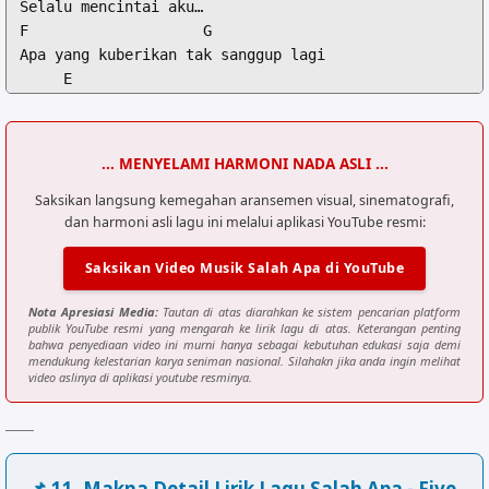
Selalu mencintai aku…

F                    G

Apa yang kuberikan tak sanggup lagi

     E

Bila ku tetap milikku

[Chorus]

... MENYELAMI HARMONI NADA ASLI ...
Am            F

Salah apa kau membenciku

Saksikan langsung kemegahan aransemen visual, sinematografi,
dan harmoni asli lagu ini melalui aplikasi YouTube resmi:
C             G

Salah apa kau meninggalkanku

Saksikan Video Musik Salah Apa di YouTube
Am            F           C    G

Andai kau tau kau inginkan aku...

Nota Apresiasi Media:
Tautan di atas diarahkan ke sistem pencarian platform
publik YouTube resmi yang mengarah ke lirik lagu di atas. Keterangan penting
[Verse 2]

bahwa penyediaan video ini murni hanya sebagai kebutuhan edukasi saja demi
mendukung kelestarian karya seniman nasional. Silahakn jika anda ingin melihat
Am               F

video aslinya di aplikasi youtube resminya.
Yang terlihat kau tak seperti biasa

      C                  G

Mungkin telah temukan pengganti diriku

📌 11. Makna Detail Lirik Lagu Salah Apa - Five
[Bridge]
