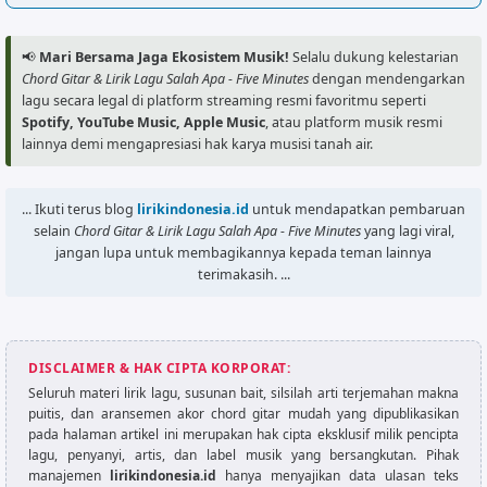
📢
Mari Bersama Jaga Ekosistem Musik!
Selalu dukung kelestarian
Chord Gitar & Lirik Lagu Salah Apa - Five Minutes
dengan mendengarkan
lagu secara legal di platform streaming resmi favoritmu seperti
Spotify, YouTube Music, Apple Music
, atau platform musik resmi
lainnya demi mengapresiasi hak karya musisi tanah air.
... Ikuti terus blog
lirikindonesia.id
untuk mendapatkan pembaruan
selain
Chord Gitar & Lirik Lagu Salah Apa - Five Minutes
yang lagi viral,
jangan lupa untuk membagikannya kepada teman lainnya
terimakasih. ...
DISCLAIMER & HAK CIPTA KORPORAT:
Seluruh materi lirik lagu, susunan bait, silsilah arti terjemahan makna
puitis, dan aransemen akor chord gitar mudah yang dipublikasikan
pada halaman artikel ini merupakan hak cipta eksklusif milik pencipta
lagu, penyanyi, artis, dan label musik yang bersangkutan. Pihak
manajemen
lirikindonesia.id
hanya menyajikan data ulasan teks