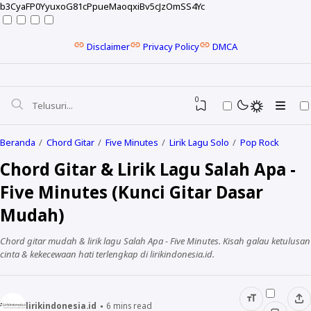
b3CyaFP0YyuxoG81cPpueMaoqxiBv5cJzOmSS4Yc
Disclaimer
Privacy Policy
DMCA
0
Beranda
Chord Gitar
Five Minutes
Lirik Lagu Solo
Pop Rock
Chord Gitar & Lirik Lagu Salah Apa -
Five Minutes (Kunci Gitar Dasar
Mudah)
Chord gitar mudah & lirik lagu Salah Apa - Five Minutes. Kisah galau ketulusan
cinta & kekecewaan hati terlengkap di lirikindonesia.id.
NELA KARISMA
lirikindonesia.id
6
mins read