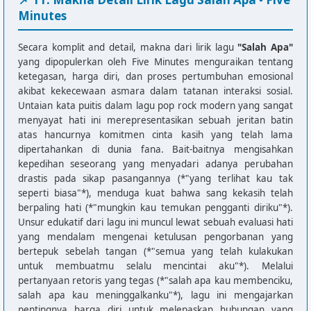
Minutes
F                G

Semua yang telah kulakukan untuk membuatmu

E                  Am

Secara komplit and detail, makna dari lirik lagu
"Salah Apa"
Selalu mencintai aku…

yang dipopulerkan oleh Five Minutes menguraikan tentang
F                    G

ketegasan, harga diri, dan proses pertumbuhan emosional
Apa yang kuberikan tak sanggup lagi

akibat kekecewaan asmara dalam tatanan interaksi sosial.
Untaian kata puitis dalam lagu pop rock modern yang sangat
     E

menyayat hati ini merepresentasikan sebuah jeritan batin
Bila ku tetap milikku

atas hancurnya komitmen cinta kasih yang telah lama
dipertahankan di dunia fana. Bait-baitnya mengisahkan
[Chorus]

kepedihan seseorang yang menyadari adanya perubahan
Am            F

drastis pada sikap pasangannya (*"yang terlihat kau tak
Salah apa kau membenciku

seperti biasa"*), menduga kuat bahwa sang kekasih telah
C             G

berpaling hati (*"mungkin kau temukan pengganti diriku"*).
Salah apa kau meninggalkanku

Unsur edukatif dari lagu ini muncul lewat sebuah evaluasi hati
Am            F              C   G

yang mendalam mengenai ketulusan pengorbanan yang
Andai ku tau kau tak inginkan aku

bertepuk sebelah tangan (*"semua yang telah kulakukan
untuk membuatmu selalu mencintai aku"*). Melalui
Am            F

pertanyaan retoris yang tegas (*"salah apa kau membenciku,
Salah apa kau membenciku

salah apa kau meninggalkanku"*), lagu ini mengajarkan
C             G

pentingnya harga diri untuk melepaskan hubungan yang