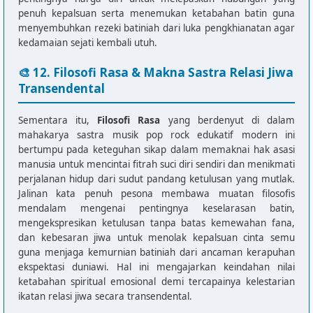
Salah apa kau meninggalkanku

penuh kepalsuan serta menemukan ketabahan batin guna
Am            F              C   G

menyembuhkan rezeki batiniah dari luka pengkhianatan agar
Andai ku tau kau tak inginkan aku

kedamaian sejati kembali utuh.
[Outro]

🎨 12. Filosofi Rasa & Makna Sastra Relasi Jiwa
Am  F  C  G  Am
Transendental
Sementara itu,
Filosofi Rasa
yang berdenyut di dalam
mahakarya sastra musik pop rock edukatif modern ini
bertumpu pada keteguhan sikap dalam memaknai hak asasi
manusia untuk mencintai fitrah suci diri sendiri dan menikmati
perjalanan hidup dari sudut pandang ketulusan yang mutlak.
Jalinan kata penuh pesona membawa muatan filosofis
mendalam mengenai pentingnya keselarasan batin,
mengekspresikan ketulusan tanpa batas kemewahan fana,
dan kebesaran jiwa untuk menolak kepalsuan cinta semu
guna menjaga kemurnian batiniah dari ancaman kerapuhan
ekspektasi duniawi. Hal ini mengajarkan keindahan nilai
ketabahan spiritual emosional demi tercapainya kelestarian
ikatan relasi jiwa secara transendental.