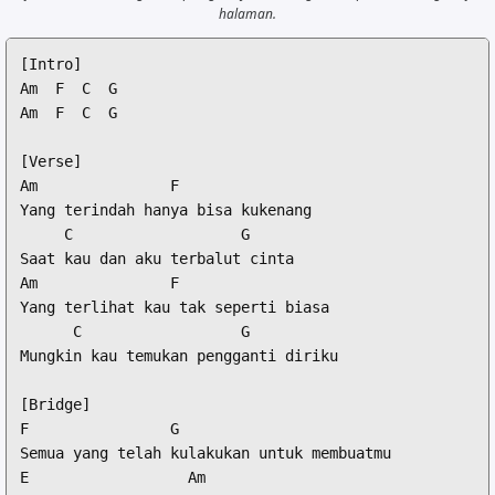
halaman.
[Intro]

Am  F  C  G

Am  F  C  G

[Verse]

Am               F

Yang terindah hanya bisa kukenang

     C                   G

Saat kau dan aku terbalut cinta

Am               F

Yang terlihat kau tak seperti biasa

      C                  G

Mungkin kau temukan pengganti diriku

[Bridge]

F                G

Semua yang telah kulakukan untuk membuatmu

E                  Am
