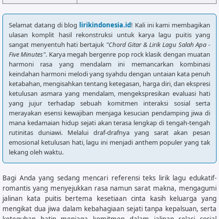
Selamat datang di blog
lirikindonesia.id
! Kali ini kami membagikan
ulasan komplit hasil rekonstruksi untuk karya lagu puitis yang
sangat menyentuh hati bertajuk
"Chord Gitar & Lirik Lagu Salah Apa -
Five Minutes"
. Karya megah bergenre pop rock klasik dengan muatan
harmoni rasa yang mendalam ini memancarkan kombinasi
keindahan harmoni melodi yang syahdu dengan untaian kata penuh
ketabahan, mengisahkan tentang ketegasan, harga diri, dan ekspresi
ketulusan asmara yang mendalam, mengekspresikan evaluasi hati
yang jujur terhadap sebuah komitmen interaksi sosial serta
merayakan esensi kewajiban menjaga kesucian pendamping jiwa di
mana kedamaian hidup sejati akan terasa lengkap di tengah-tengah
rutinitas duniawi. Melalui draf-drafnya yang sarat akan pesan
emosional ketulusan hati, lagu ini menjadi anthem populer yang tak
lekang oleh waktu.
Bagi Anda yang sedang mencari referensi teks lirik lagu edukatif-
romantis yang menyejukkan rasa namun sarat makna, mengagumi
jalinan kata puitis bertema kesetiaan cinta kasih keluarga yang
mengikat dua jiwa dalam kebahagiaan sejati tanpa kepalsuan, serta
keteguhan batin menjaga komitmen dalam jalinan relasi sosial