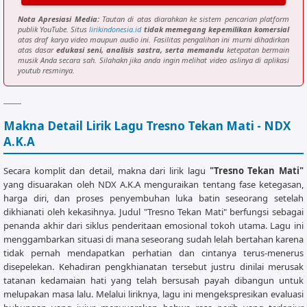
Nota Apresiasi Media:
Tautan di atas diarahkan ke sistem pencarian platform
[Rap Verse 1]

publik YouTube. Situs
lirikindonesia.id
tidak memegang kepemilikan komersial
C

atas draf karya video maupun audio ini. Fasilitas pengalihan ini murni dihadirkan
atas dasar
edukasi seni, analisis sastra, serta memandu
ketepatan bermain
Nganti tok duake aku lilo

musik Anda secara sah. Silahakn jika anda ingin melihat video aslinya di aplikasi
G

youtub resminya.
Wis kulino bab ngampet loro

Am

Pokoke koe liyane aku wegah

Makna Detail Lirik Lagu Tresno Tekan Mati - NDX
Em

A.K.A
Raono kata pisah percoyo o endinge indah

F

Secara komplit dan detail, makna dari lirik lagu
"Tresno Tekan Mati"
Kelangan koe aku jelas ngamuk

yang disuarakan oleh NDX A.K.A menguraikan tentang fase ketegasan,
C

harga diri, dan proses penyembuhan luka batin seseorang setelah
Mlaku tanpo koe ati remuk

dikhianati oleh kekasihnya. Judul "Tresno Tekan Mati" berfungsi sebagai
Dm

penanda akhir dari siklus penderitaan emosional tokoh utama. Lagu ini
Tak pasrahke gusti kabeh takdirku

menggambarkan situasi di mana seseorang sudah lelah bertahan karena
G

tidak pernah mendapatkan perhatian dan cintanya terus-menerus
Dongaku ora pedot yo mung dinggo sliramu

disepelekan. Kehadiran pengkhianatan tersebut justru dinilai merusak
tatanan kedamaian hati yang telah bersusah payah dibangun untuk
melupakan masa lalu. Melalui liriknya, lagu ini mengekspresikan evaluasi
F                G
