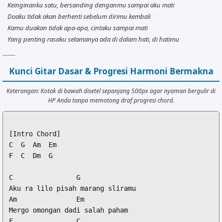
Keinginanku satu, bersanding denganmu sampai aku mati
Doaku tidak akan berhenti sebelum dirimu kembali
Kamu duakan tidak apa-apa, cintaku sampai mati
Yang penting rasaku selamanya ada di dalam hati, di hatimu
Kunci Gitar Dasar & Progresi Harmoni Bermakna
Keterangan: Kotak di bawah disetel sepanjang 500px agar nyaman bergulir di
HP Anda tanpa memotong draf progresi chord.
[Intro Chord]

C  G  Am  Em

F  C  Dm  G

C                G

Aku ra lilo pisah marang sliramu

Am               Em

Mergo omongan dadi salah paham

F                C
