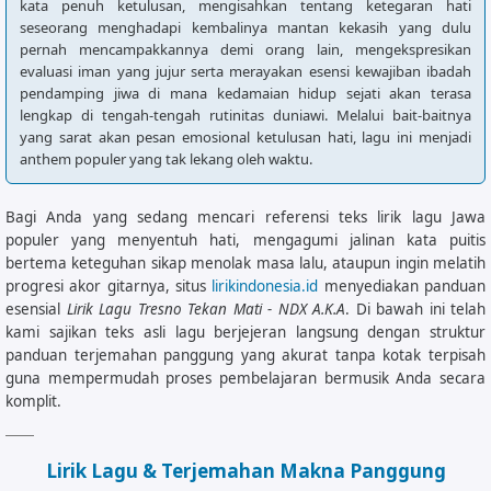
kata penuh ketulusan, mengisahkan tentang ketegaran hati
seseorang menghadapi kembalinya mantan kekasih yang dulu
pernah mencampakkannya demi orang lain, mengekspresikan
evaluasi iman yang jujur serta merayakan esensi kewajiban ibadah
pendamping jiwa di mana kedamaian hidup sejati akan terasa
lengkap di tengah-tengah rutinitas duniawi. Melalui bait-baitnya
yang sarat akan pesan emosional ketulusan hati, lagu ini menjadi
anthem populer yang tak lekang oleh waktu.
Bagi Anda yang sedang mencari referensi teks lirik lagu Jawa
populer yang menyentuh hati, mengagumi jalinan kata puitis
bertema keteguhan sikap menolak masa lalu, ataupun ingin melatih
progresi akor gitarnya, situs
lirikindonesia.id
menyediakan panduan
esensial
Lirik Lagu Tresno Tekan Mati - NDX A.K.A
. Di bawah ini telah
kami sajikan teks asli lagu berjejeran langsung dengan struktur
panduan terjemahan panggung yang akurat tanpa kotak terpisah
guna mempermudah proses pembelajaran bermusik Anda secara
komplit.
Lirik Lagu & Terjemahan Makna Panggung