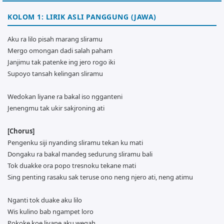
KOLOM 1: LIRIK ASLI PANGGUNG (JAWA)
Aku ra lilo pisah marang sliramu
Mergo omongan dadi salah paham
Janjimu tak patenke ing jero rogo iki
Supoyo tansah kelingan sliramu
Wedokan liyane ra bakal iso ngganteni
Jenengmu tak ukir sakjroning ati
[Chorus]
Pengenku siji nyanding sliramu tekan ku mati
Dongaku ra bakal mandeg sedurung sliramu bali
Tok duakke ora popo tresnoku tekane mati
Sing penting rasaku sak teruse ono neng njero ati, neng atimu
Nganti tok duake aku lilo
Wis kulino bab ngampet loro
Pokoke koe liyane aku wegah