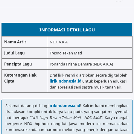
ALMANAR
RELIGI RAMADHAN
NISA SABYAN
INFORMASI DETAIL LAGU
Nama Artis
NDX A.K.A
Judul Lagu
Tresno Tekan Mati
Pencipta Lagu
Yonanda Frisna Damara (NDX A.K.A)
Keterangan Hak
Draf lirik resmi diarsipkan secara digital oleh
Cipta
lirikindonesia.id
untuk keperluan edukasi
dan apresiasi seni sastra musik tanah air.
Selamat datang di blog
lirikindonesia.id
! Kali ini kami membagikan
draf ulasan komplit untuk karya lagu puitis yang sangat menyentuh
hati bertajuk
"Lirik Lagu Tresno Tekan Mati - NDX A.K.A"
. Karya megah
bergenre NDX hip-hop dangdut Jawa modern ini memancarkan
kombinasi keindahan harmoni melodi yang enerjik dengan untaian