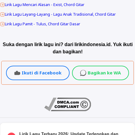
Pengenku siji nyanding sliramu tekan ku mati

Lirik Lagu Mencari Alasan - Exist, Chord Gitar
        Am               Em

Lirik Lagu Layang-Layang - Lagu Anak Tradisional, Chord Gitar
Dongaku ra bakal mandeg sedurung sliramu bali

        F                C

Lirik Lagu Pamit - Tulus, Chord Gitar Dasar
Tok duakke ora popo tresnoku tekane mati

        Dm               G

Sing penting rasaku sak teruse ono neng njero ati

Suka dengan lirik lagu ini? dari lirikindonesia.id. Yuk ikuti
         C

dan bagikan!
neng atimu

[Outro]

Ikuti di Facebook
Bagikan ke WA
C  G  Am  Em

Lirik Lagu Terbaru 2026: Update Terlengkap dan