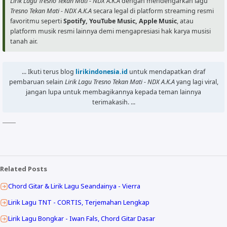
Lirik Lagu Tresno Tekan Mati - NDX A.K.A
dengan mendengarkan lagu
Am

Tresno Tekan Mati - NDX A.K.A
secara legal di platform streaming resmi
Walau kadang gawe ati kelaran

favoritmu seperti
Spotify, YouTube Music, Apple Music
, atau
platform musik resmi lainnya demi mengapresiasi hak karya musisi
Em

tanah air.
Opo wae tak tabrak yang menjadi penghalang

F

Tresno tekan matiku mung sampean

... Ikuti terus blog
lirikindonesia.id
untuk mendapatkan draf
C

pembaruan selain
Lirik Lagu Tresno Tekan Mati - NDX A.K.A
yang lagi viral,
Raono muntire lehku berjuang

jangan lupa untuk membagikannya kepada teman lainnya
Dm

terimakasih. ...
Kudu dadi siji ora urusan

G

Sampai pada tujuan, Tuhan mohon ijinkan

Theme by
Igniel
- DO NOT remove credit!
F                G

Wedokan liyane ra bakal iso ngganteni

Related Posts
Em               Am

Chord Gitar & Lirik Lagu Seandainya - Vierra
Jenengmu tak ukir sakjroning ati

Lirik Lagu TNT - CORTIS, Terjemahan Lengkap
[Chorus]

Lirik Lagu Bongkar - Iwan Fals, Chord Gitar Dasar
        C                G
