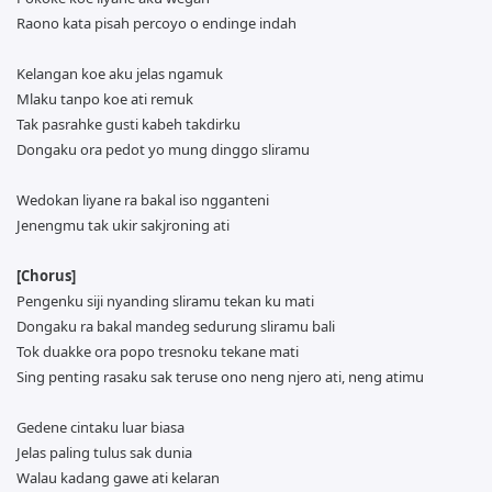
Raono kata pisah percoyo o endinge indah
Kelangan koe aku jelas ngamuk
Mlaku tanpo koe ati remuk
Tak pasrahke gusti kabeh takdirku
Dongaku ora pedot yo mung dinggo sliramu
Wedokan liyane ra bakal iso ngganteni
Jenengmu tak ukir sakjroning ati
[Chorus]
Pengenku siji nyanding sliramu tekan ku mati
Dongaku ra bakal mandeg sedurung sliramu bali
Tok duakke ora popo tresnoku tekane mati
Sing penting rasaku sak teruse ono neng njero ati, neng atimu
Gedene cintaku luar biasa
Jelas paling tulus sak dunia
Walau kadang gawe ati kelaran