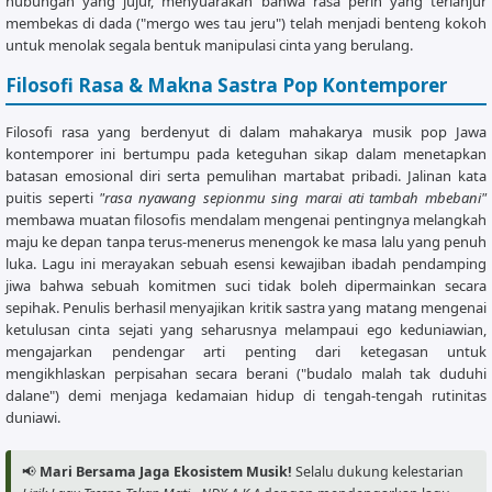
hubungan yang jujur, menyuarakan bahwa rasa perih yang terlanjur
Wedokan liyane ra bakal iso ngganteni

membekas di dada ("mergo wes tau jeru") telah menjadi benteng kokoh
Em               Am

untuk menolak segala bentuk manipulasi cinta yang berulang.
Jenengmu tak ukir sakjroning ati

Filosofi Rasa & Makna Sastra Pop Kontemporer
[Chorus - Repeat]

        C                G

Filosofi rasa yang berdenyut di dalam mahakarya musik pop Jawa
Pengenku siji nyanding sliramu tekan ku mati

kontemporer ini bertumpu pada keteguhan sikap dalam menetapkan
        Am               Em

batasan emosional diri serta pemulihan martabat pribadi. Jalinan kata
puitis seperti
"rasa nyawang sepionmu sing marai ati tambah mbebani"
Dongaku ra bakal mandeg sedurung sliramu bali

membawa muatan filosofis mendalam mengenai pentingnya melangkah
        F                C

maju ke depan tanpa terus-menerus menengok ke masa lalu yang penuh
Tok duakke ora popo tresnoku tekane mati

luka. Lagu ini merayakan sebuah esensi kewajiban ibadah pendamping
        Dm               G

jiwa bahwa sebuah komitmen suci tidak boleh dipermainkan secara
Sing penting rasaku sak teruse ono neng njero ati

sepihak. Penulis berhasil menyajikan kritik sastra yang matang mengenai
         C

ketulusan cinta sejati yang seharusnya melampaui ego keduniawian,
neng atimu

mengajarkan pendengar arti penting dari ketegasan untuk
mengikhlaskan perpisahan secara berani ("budalo malah tak duduhi
[Rap Verse 2]

dalane") demi menjaga kedamaian hidup di tengah-tengah rutinitas
C

duniawi.
Gedene cintaku luar biasa

G

📢
Mari Bersama Jaga Ekosistem Musik!
Selalu dukung kelestarian
Jelas paling tulus sak dunia
