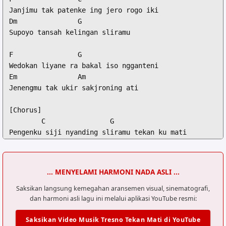
Janjimu tak patenke ing jero rogo iki

Dm               G

Supoyo tansah kelingan sliramu

F                G

Wedokan liyane ra bakal iso ngganteni

Em               Am

Jenengmu tak ukir sakjroning ati

[Chorus]

        C                G

Pengenku siji nyanding sliramu tekan ku mati

        Am               Em

Dongaku ra bakal mandeg sedurung sliramu bali

        F                C

... MENYELAMI HARMONI NADA ASLI ...
Tok duakke ora popo tresnoku tekane mati

        Dm               G

Saksikan langsung kemegahan aransemen visual, sinematografi,
dan harmoni asli lagu ini melalui aplikasi YouTube resmi:
Sing penting rasaku sak teruse ono neng njero ati

         C

Saksikan Video Musik Tresno Tekan Mati di YouTube
neng atimu
