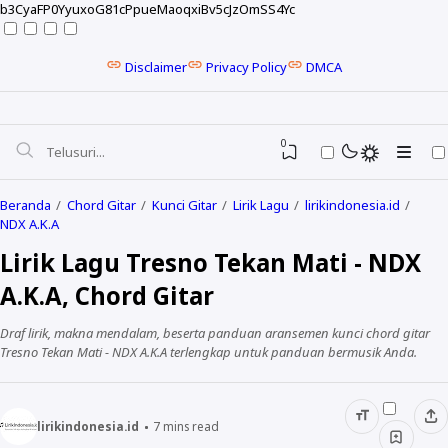
b3CyaFP0YyuxoG81cPpueMaoqxiBv5cJzOmSS4Yc
Disclaimer
Privacy Policy
DMCA
0
Beranda
Chord Gitar
Kunci Gitar
Lirik Lagu
lirikindonesia.id
NDX A.K.A
Lirik Lagu Tresno Tekan Mati - NDX
A.K.A, Chord Gitar
Draf lirik, makna mendalam, beserta panduan aransemen kunci chord gitar
Tresno Tekan Mati - NDX A.K.A terlengkap untuk panduan bermusik Anda.
NELA KARISMA
lirikindonesia.id
7
mins read