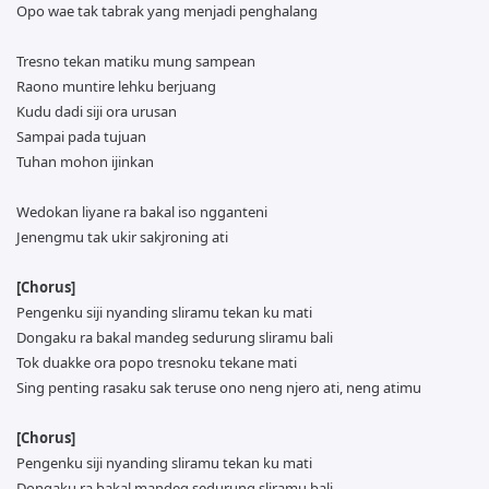
Opo wae tak tabrak yang menjadi penghalang
Tresno tekan matiku mung sampean
Raono muntire lehku berjuang
Kudu dadi siji ora urusan
Sampai pada tujuan
Tuhan mohon ijinkan
Wedokan liyane ra bakal iso ngganteni
Jenengmu tak ukir sakjroning ati
[Chorus]
Pengenku siji nyanding sliramu tekan ku mati
Dongaku ra bakal mandeg sedurung sliramu bali
Tok duakke ora popo tresnoku tekane mati
Sing penting rasaku sak teruse ono neng njero ati, neng atimu
[Chorus]
Pengenku siji nyanding sliramu tekan ku mati
Dongaku ra bakal mandeg sedurung sliramu bali