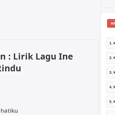
H
1.
n : Lirik Lagu Ine
2.
Rindu
3.
4.
5.
 hatiku