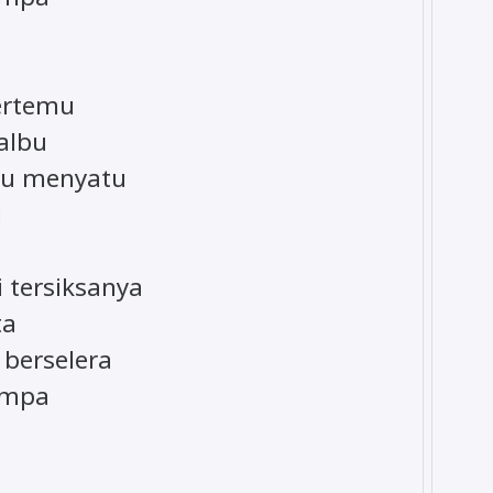
bertemu
albu
lu menyatu
u
i tersiksanya
ta
 berselera
jumpa