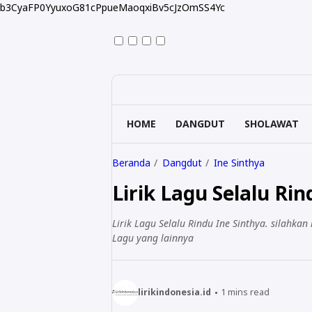
b3CyaFP0YyuxoG81cPpueMaoqxiBv5cJzOmSS4Yc
HOME
DANGDUT
SHOLAWAT
Beranda
Dangdut
Ine Sinthya
Lirik Lagu Selalu Rin
Lirik Lagu Selalu Rindu Ine Sinthya. silahkan
Lagu yang lainnya
lirikindonesia.id
1
mins read