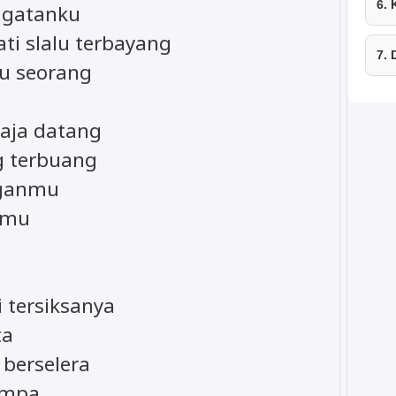
6.
ngatanku
ti slalu terbayang
7.
u seorang
saja datang
g terbuang
nganmu
simu
u
i tersiksanya
ta
 berselera
jumpa