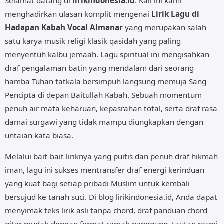
Selamat datang di
lirikindonesia.id
. Kali ini kami
menghadirkan ulasan komplit mengenai
Lirik Lagu di
Hadapan Kabah Vocal Almanar
yang merupakan salah
satu karya musik religi klasik qasidah yang paling
menyentuh kalbu jemaah. Lagu spiritual ini mengisahkan
draf pengalaman batin yang mendalam dari seorang
hamba Tuhan tatkala bersimpuh langsung memuja Sang
Pencipta di depan Baitullah Kabah. Sebuah momentum
penuh air mata keharuan, kepasrahan total, serta draf rasa
damai surgawi yang tidak mampu diungkapkan dengan
untaian kata biasa.
Melalui bait-bait liriknya yang puitis dan penuh draf hikmah
iman, lagu ini sukses mentransfer draf energi kerinduan
yang kuat bagi setiap pribadi Muslim untuk kembali
bersujud ke tanah suci. Di blog lirikindonesia.id, Anda dapat
menyimak teks lirik asli tanpa chord, draf panduan chord
gitar mudah dengan format ramah panggung, tautan resmi