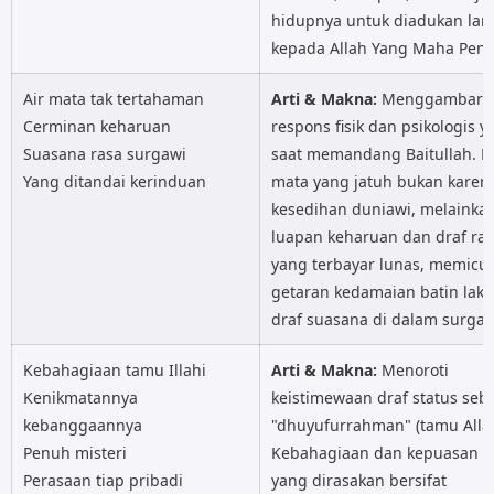
hidupnya untuk diadukan la
Perasaan tiap pribadi
kepada Allah Yang Maha Penc
Am
Dm
Air mata tak tertahaman
Arti & Makna:
Menggambarka
Cerminan keharuan
respons fisik dan psikologis y
G
C
Suasana rasa surgawi
saat memandang Baitullah. De
Yang ditandai kerinduan
mata yang jatuh bukan karena
F
Dm
kesedihan duniawi, melainka
luapan keharuan dan draf ras
yang terbayar lunas, memicu 
E
Am
getaran kedamaian batin lak
Serasa empedu
draf suasana di dalam surga.
Dm
Kebahagiaan tamu Illahi
Arti & Makna:
Menoroti
Kenikmatannya
keistimewaan draf status seb
Am
kebanggaannya
"dhuyufurrahman" (tamu Allah
Penuh misteri
Kebahagiaan dan kepuasan b
E
Perasaan tiap pribadi
yang dirasakan bersifat