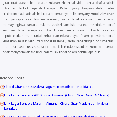
gitar, draf ulasan bait, tautan rujukan eksternal video, serta draf analisis
informasi terkait lagu di Hadapan Kabah yang disajikan dalam situs
lirikindonesia.id adalah hak cipta sepenuhnya milik penyanyi
Vocal Almanar
,
draf pencipta asli, tim manajemen, serta label rekaman resmi yang
memayunginya secara hukum. Artikel analisis makna mendalam, draf
susunan tabel komparasi dua kolom, serta ulasan filosofi rasa ini
dipublikasikan murni untuk kebutuhan edukasi syiar Islam, pelestarian draf
khazanah musik religi tradisional nasional, serta kepentingan dokumentasi
draf informasi musik secara informatif. lirikindonesia.id berkomitmen penuh
tidak menyediakan file unduhan musik ilegal dalam bentuk apa pun.
Related Posts
Chord Gitar, Lirik & Makna Lagu Ya Romadhon - Nasida Ria
Lirik Lagu Bencana AIDS vocal Almanar (Chord Gitar Dasar & Makna)
Lirik Lagu Sehabis Malam - Almanar, Chord Gitar Mudah dan Makna
Lengkap
Lirik Lagu Teman Sejati - Al Manar, Chord Gitar Mudah dan Makna