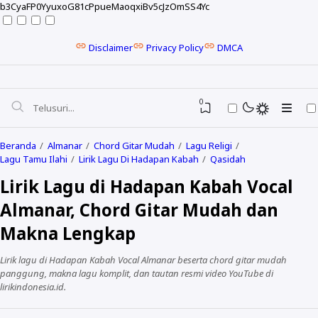
b3CyaFP0YyuxoG81cPpueMaoqxiBv5cJzOmSS4Yc
Disclaimer
Privacy Policy
DMCA
0
Beranda
Almanar
Chord Gitar Mudah
Lagu Religi
Lagu Tamu Ilahi
Lirik Lagu Di Hadapan Kabah
Qasidah
Lirik Lagu di Hadapan Kabah Vocal
Almanar, Chord Gitar Mudah dan
Makna Lengkap
Lirik lagu di Hadapan Kabah Vocal Almanar beserta chord gitar mudah
panggung, makna lagu komplit, dan tautan resmi video YouTube di
lirikindonesia.id.
NELA KARISMA