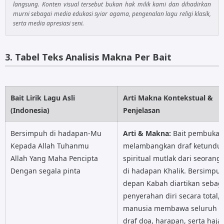
langsung. Konten visual tersebut bukan hak milik kami dan dihadirkan
murni sebagai media edukasi syiar agama, pengenalan lagu religi klasik,
Am
Dm
serta media apresiasi seni.
G
C
3. Tabel Teks Analisis Makna Per Bait
F
Dm
Bait Lirik Lagu Asli
Arti Makna Kontekstual &
E
Am
(Indonesia)
Penjelasan
Bersenandung di hati
Bersimpuh di hadapan-Mu
Arti & Makna:
Bait pembuka i
Dm
Am
Kepada Allah Tuhanmu
melambangkan draf ketundu
Allah Yang Maha Pencipta
spiritual mutlak dari seoran
E
Am
Dengan segala pinta
di hadapan Khalik. Bersimpuh
depan Kabah diartikan sebag
penyerahan diri secara total,
Dm
Am
manusia membawa seluruh u
draf doa, harapan, serta hajat
E
Am