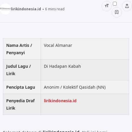
ALMANAR
lirikindonesia.id
6
mins read
RELIGI RAMADHAN
NISA SABYAN
Nama Artis /
Vocal Almanar
Penyanyi
Judul Lagu /
Di Hadapan Kabah
Lirik
Pencipta Lagu
Anonim / Kolektif Qasidah (NN)
Penyedia Draf
lirikindonesia.id
Lirik