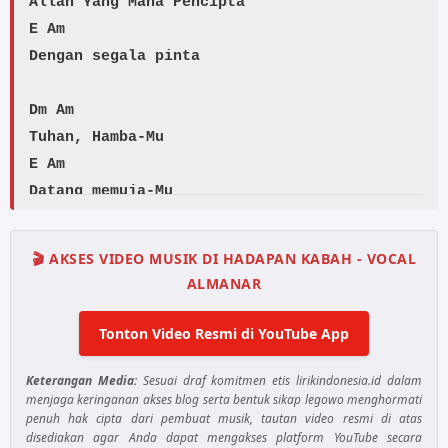
E
Am
Dengan segala pinta
Dm
Am
E
Am
Datang memuja-Mu
Am
Dm
🎬 AKSES VIDEO MUSIK DI HADAPAN KABAH - VOCAL
ALMANAR
G
C
Tonton Video Resmi di YouTube App
F
Dm
Keterangan Media:
Sesuai draf komitmen etis lirikindonesia.id dalam
menjaga keringanan akses blog serta bentuk sikap legowo menghormati
E
Am
penuh hak cipta dari pembuat musik, tautan video resmi di atas
Yang ditandai kerinduan
disediakan agar Anda dapat mengakses platform YouTube secara