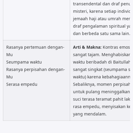
transendental dan draf penu
Am
misteri, karena setiap individ
jemaah haji atau umrah memil
Selalu terkenang
draf pengalaman spiritual ya
dan berbeda satu sama lain.
Outro :
F E Am
Rasanya pertemuan dengan-
Arti & Makna:
Kontras emosi
Mu
sangat tajam. Menghabiskan 
Seumpama waktu
waktu beribadah di Baitullah 
Rasanya perpisahan dengan-
sangat singkat (seumpama se
Mu
waktu) karena kebahagiaanny
Serasa empedu
Sebaliknya, momen perpisah
untuk pulang meninggalkan 
suci terasa teramat pahit lak
rasa empedu, menyisakan ke
yang mendalam.