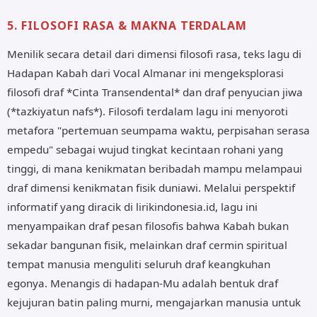
5. FILOSOFI RASA & MAKNA TERDALAM
Menilik secara detail dari dimensi filosofi rasa, teks lagu di
Hadapan Kabah dari Vocal Almanar ini mengeksplorasi
filosofi draf *Cinta Transendental* dan draf penyucian jiwa
(*tazkiyatun nafs*). Filosofi terdalam lagu ini menyoroti
metafora "pertemuan seumpama waktu, perpisahan serasa
empedu" sebagai wujud tingkat kecintaan rohani yang
tinggi, di mana kenikmatan beribadah mampu melampaui
draf dimensi kenikmatan fisik duniawi. Melalui perspektif
informatif yang diracik di lirikindonesia.id, lagu ini
menyampaikan draf pesan filosofis bahwa Kabah bukan
sekadar bangunan fisik, melainkan draf cermin spiritual
tempat manusia menguliti seluruh draf keangkuhan
egonya. Menangis di hadapan-Mu adalah bentuk draf
kejujuran batin paling murni, mengajarkan manusia untuk