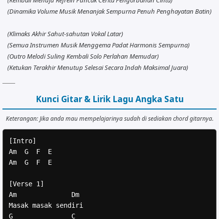
(Dinamika Volume Musik Menanjak Sempurna Penuh Penghayatan Batin)
(Klimaks Akhir Sahut-sahutan Vokal Latar)
(Semua Instrumen Musik Menggema Padat Harmonis Sempurna)
(Outro Melodi Suling Kembali Solo Perlahan Memudar)
(Ketukan Terakhir Menutup Selesai Secara Indah Maksimal Juara)
Kunci Gitar & Lirik Lagu Angka Satu
Keterangan: Jika anda mau mempelajarinya sudah di sediakan chord gitarnya.
[Intro]

Am  G  F  E

Am  G  F  E

[Verse 1]

Am              Dm

Masak masak sendiri

G               C
