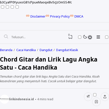
b3CyaFP0YyuxoG81cPpueMaoqxiBv5cJzOmSS4Yc
Disclaimer
Privacy Policy
DMCA
0
Beranda
Caca Handika
Dangdut
Dangdut Klasik
Chord Gitar dan Lirik Lagu Angka
Satu - Caca Handika
Temukan chord gitar dan lirik lagu Angka Satu dari Caca Handika. Kisah
kesendirian yang menyentuh hati. Cocok untuk belajar gitar dangdut.
lirikindonesia.id
4
mins read
NELA KARISMA