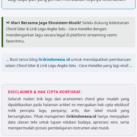
Tapi ku takut gagal lagi

G               C

Aduh... Du... du... du... du...

📢
Mari Bersama Jaga Ekosistem Musik!
Selalu dukung kelestarian
F               E

Chord Gitar & Lirik Lagu Angka Satu - Caca Handika
dengan
Du... du... du...

mendengarkan lagu secara legal di platform streaming resmi
Am              Dm

favoritmu.
Oo... oo...

G               C

... Ikuti terus blog
lirikindonesia.id
untuk mendapatkan pembaruan
Kemana harus kemana

selain
Chord Gitar & Lirik Lagu Angka Satu - Caca Handika
yang lagi viral! ...
F       E       Am

Diriku membuang sepi... i.. i..

[Chorus]

DISCLAIMER & HAK CIPTA KORPORAT:
Am              Dm

Seluruh materi lirik lagu dan aransemen chord gitar mudah yang
Yang selalu menyiksa diri

dipublikasikan pada halaman artikel ini merupakan hak cipta eksklusif
G               C

milik pencipta lagu, penyanyi, artis, dan label musik yang
Atau ku relakan begini
bersangkutan. Pihak manajemen
lirikindonesia.id
hanya menyajikan
data ulasan teks untuk tujuan edukasi budaya, apresiasi seni, serta
mempermudah proses pembelajaran instrumen alat musik.