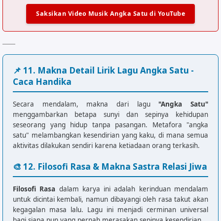
Dm              Am

Saksikan Video Musik Angka Satu di YouTube
Meranalah...

E               Am

Kini merana...

[Chorus]

📌 11. Makna Detail Lirik Lagu Angka Satu -
Am              Dm

Aduh... Du... du... du... du...

Caca Handika
G               C

Du... du... du...

Secara mendalam, makna dari lagu
"Angka Satu"
F               E

menggambarkan betapa sunyi dan sepinya kehidupan
Oo... oo...

seseorang yang hidup tanpa pasangan. Metafora "angka
Am              Dm

satu" melambangkan kesendirian yang kaku, di mana semua
Ingin rasanya diri ku

aktivitas dilakukan sendiri karena ketiadaan orang terkasih.
G               C

🎨 12. Filosofi Rasa & Makna Sastra Relasi Jiwa
Bercinta seperti dulu

F       E       Am

Uu... uu...

Filosofi Rasa
dalam karya ini adalah kerinduan mendalam
untuk dicintai kembali, namun dibayangi oleh rasa takut akan
kegagalan masa lalu. Lagu ini menjadi cerminan universal
[Bridge]

bagi siapa pun yang pernah merasakan sepinya kesendirian.
Am              Dm
