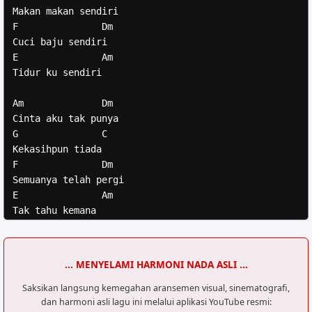
Makan makan sendiri

F               Dm

Cuci baju sendiri

E               Am

Tidur ku sendiri

Am              Dm

Cinta aku tak punya

G               C

Kekasihpun tiada

F               Dm

Semuanya telah pergi

E               Am

Tak tahu kemana

[Verse 2]

Dm              Am

... MENYELAMI HARMONI NADA ASLI ...
Hidup serasa kaku

E               Am

Saksikan langsung kemegahan aransemen visual, sinematografi,
dan harmoni asli lagu ini melalui aplikasi YouTube resmi:
Bagai kan angka satu
