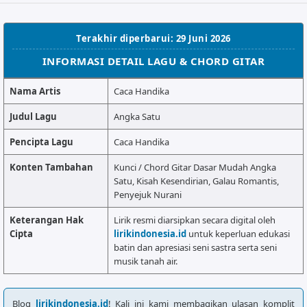
ALMANAR
RELIGI RAMADHAN
Terakhir diperbarui: 29 Juni 2026
NISA SABYAN
INFORMASI DETAIL LAGU & CHORD GITAR
Nama Artis
Caca Handika
Judul Lagu
Angka Satu
Pencipta Lagu
Caca Handika
Konten Tambahan
Kunci / Chord Gitar Dasar Mudah Angka
Satu, Kisah Kesendirian, Galau Romantis,
Penyejuk Nurani
Keterangan Hak
Lirik resmi diarsipkan secara digital oleh
Cipta
lirikindonesia.id
untuk keperluan edukasi
batin dan apresiasi seni sastra serta seni
musik tanah air.
Blog
lirikindonesia.id
! Kali ini kami membagikan ulasan komplit