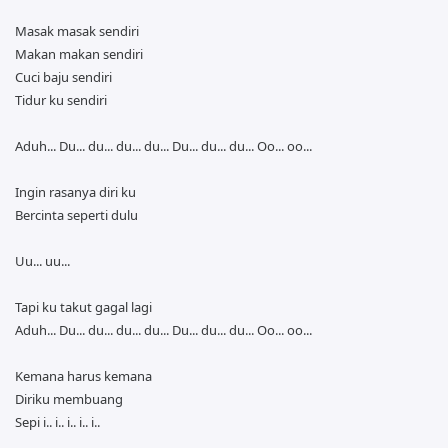
Masak masak sendiri
Makan makan sendiri
Cuci baju sendiri
Tidur ku sendiri
Aduh... Du... du... du... du... Du... du... du... Oo... oo...
Ingin rasanya diri ku
Bercinta seperti dulu
Uu... uu...
Tapi ku takut gagal lagi
Aduh... Du... du... du... du... Du... du... du... Oo... oo...
Kemana harus kemana
Diriku membuang
Sepi i.. i.. i.. i.. i..