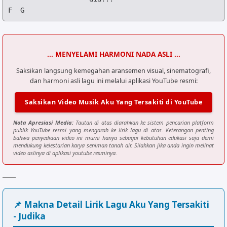
F
G
... MENYELAMI HARMONI NADA ASLI ...
Saksikan langsung kemegahan aransemen visual, sinematografi,
dan harmoni asli lagu ini melalui aplikasi YouTube resmi:
Saksikan Video Musik Aku Yang Tersakiti di YouTube
Nota Apresiasi Media:
Tautan di atas diarahkan ke sistem pencarian platform
publik YouTube resmi yang mengarah ke lirik lagu di atas. Keterangan penting
bahwa penyediaan video ini murni hanya sebagai kebutuhan edukasi saja demi
mendukung kelestarian karya seniman tanah air. Silahkan jika anda ingin melihat
video aslinya di aplikasi youtube resminya.
📌 Makna Detail Lirik Lagu Aku Yang Tersakiti
- Judika