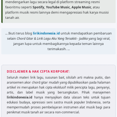
mendengarkan lagu secara legal di platform streaming resmi
favoritmu seperti
Spotify, YouTube Music, Apple Music
, atau
platform musik resmi lainnya demi mengapresiasi hak karya musisi
tanah air.
... Ikuti terus blog
lirikindonesia.id
untuk mendapatkan pembaruan
selain
Chord Gitar & Lirik Lagu Aku Yang Tersakiti - Judika
yang lagi viral,
jangan lupa untuk membagikannya kepada teman lainnya
terimakasih. ...
DISCLAIMER & HAK CIPTA KORPORAT:
Seluruh materi lirik lagu, susunan bait, silsilah arti makna puitis, dan
aransemen akor chord gitar mudah yang dipublikasikan pada halaman
artikel ini merupakan hak cipta eksklusif milik pencipta lagu, penyanyi,
artis, dan label musik yang bersangkutan. Pihak manajemen
lirikindonesia.id
hanya menyajikan data ulasan teks untuk tujuan
edukasi budaya, apresiasi seni sastra musik populer Indonesia, serta
mempermudah proses pembelajaran instrumen alat musik bagi para
penikmat musik tanah air secara non-commercial.