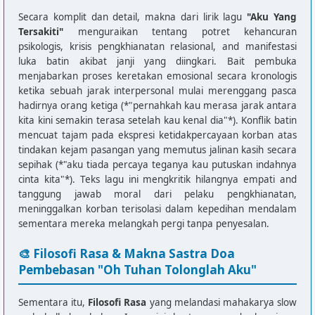
Secara komplit dan detail, makna dari lirik lagu
"Aku Yang
Tersakiti"
menguraikan tentang potret kehancuran
psikologis, krisis pengkhianatan relasional, and manifestasi
luka batin akibat janji yang diingkari. Bait pembuka
menjabarkan proses keretakan emosional secara kronologis
ketika sebuah jarak interpersonal mulai merenggang pasca
hadirnya orang ketiga (*"pernahkah kau merasa jarak antara
kita kini semakin terasa setelah kau kenal dia"*). Konflik batin
mencuat tajam pada ekspresi ketidakpercayaan korban atas
tindakan kejam pasangan yang memutus jalinan kasih secara
sepihak (*"aku tiada percaya teganya kau putuskan indahnya
cinta kita"*). Teks lagu ini mengkritik hilangnya empati and
tanggung jawab moral dari pelaku pengkhianatan,
meninggalkan korban terisolasi dalam kepedihan mendalam
sementara mereka melangkah pergi tanpa penyesalan.
🎨 Filosofi Rasa & Makna Sastra Doa
Pembebasan "Oh Tuhan Tolonglah Aku"
Sementara itu,
Filosofi Rasa
yang melandasi mahakarya slow