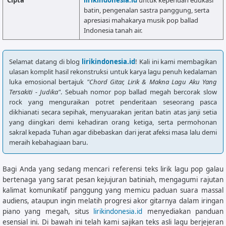
batin, pengenalan sastra panggung, serta
apresiasi mahakarya musik pop ballad
Indonesia tanah air.
Selamat datang di blog
lirikindonesia.id
! Kali ini kami membagikan
ulasan komplit hasil rekonstruksi untuk karya lagu penuh kedalaman
luka emosional bertajuk
"Chord Gitar, Lirik & Makna Lagu Aku Yang
Tersakiti - Judika"
. Sebuah nomor pop ballad megah bercorak slow
rock yang menguraikan potret penderitaan seseorang pasca
dikhianati secara sepihak, menyuarakan jeritan batin atas janji setia
yang diingkari demi kehadiran orang ketiga, serta permohonan
sakral kepada Tuhan agar dibebaskan dari jerat afeksi masa lalu demi
meraih kebahagiaan baru.
Bagi Anda yang sedang mencari referensi teks lirik lagu pop galau
bertenaga yang sarat pesan kejujuran batiniah, mengagumi rajutan
kalimat komunikatif panggung yang memicu paduan suara massal
audiens, ataupun ingin melatih progresi akor gitarnya dalam iringan
piano yang megah, situs
lirikindonesia.id
menyediakan panduan
esensial ini. Di bawah ini telah kami sajikan teks asli lagu berjejeran