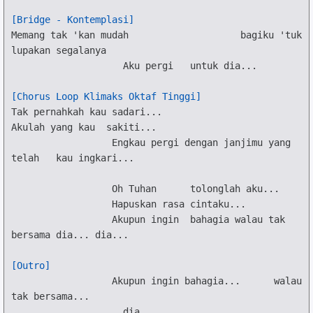
[Bridge - Kontemplasi]
Memang tak 'kan mudah
bagiku 'tuk 
lupakan segalanya
Aku pergi
untuk dia...
[Chorus Loop Klimaks Oktaf Tinggi]
Tak pernahkah kau
 sadari...
Akulah yang kau
sakiti...
Engkau pergi dengan
 janjimu yang 
telah
kau ingkari...
Oh Tuhan
tolonglah aku...
Hapuskan rasa
cintaku...
Akupun ingin
bahagia walau tak
bersama dia...
dia...
[Outro]
Akupun ingin bahagia...
walau 
tak bersama...
dia...