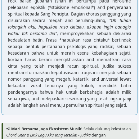
rock ballad gubahan Isnan ini bertumpu pada heroisme
pelepasan egoistik (*stoisisme emosional*) and penyerahan
spiritual kepada Sang Pencipta. Bagian chorus panggung yang
disuarakan secara megah and berulang-ulang,
"Oh Tuhan
tolonglah aku, hapuskan rasa cintaku, akupun ingin bahagia
walau tak bersama dia"
, memproyeksikan sebuah deklarasi
kedaulatan batin. Frasa *hapuskan rasa cintaku* bertindak
sebagai bentuk pertahanan psikologis yang radikal; sebuah
kesadaran bahwa untuk meraih esensi kebahagiaan sejati,
korban harus berani mengikhlaskan and mematikan rasa
cinta yang telah menjadi racun spiritual. Judika sukses
mentransformasikan keputusasaan tragis ini menjadi sebuah
nomor panggung yang megah, katartik, and universal lewat
kekuatan vokal tenornya yang kokoh; mendidik batin
pendengarnya bahwa hak untuk berbahagia adalah milik
setiap jiwa, and melepaskan seseorang yang telah ingkar janji
adalah langkah awal menuju pemulihan spiritual yang sejati.
📢
Mari Bersama Jaga Ekosistem Musik!
Selalu dukung kelestarian
Chord Gitar & Lirik Lagu Aku Yang Tersakiti - Judika
dengan