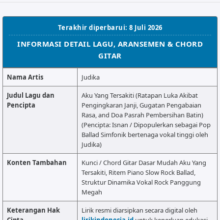
ALMANAR
RELIGI RAMADHAN
Terakhir diperbarui: 8 Juli 2026
NISA SABYAN
INFORMASI DETAIL LAGU, ARANSEMEN & CHORD
GITAR
Nama Artis
Judika
Judul Lagu dan
Aku Yang Tersakiti (Ratapan Luka Akibat
Pencipta
Pengingkaran Janji, Gugatan Pengabaian
Rasa, and Doa Pasrah Pembersihan Batin)
(Pencipta: Isnan / Dipopulerkan sebagai Pop
Ballad Simfonik bertenaga vokal tinggi oleh
Judika)
Konten Tambahan
Kunci / Chord Gitar Dasar Mudah Aku Yang
Tersakiti, Ritem Piano Slow Rock Ballad,
Struktur Dinamika Vokal Rock Panggung
Megah
Keterangan Hak
Lirik resmi diarsipkan secara digital oleh
Cipta
lirikindonesia.id
untuk keperluan edukasi