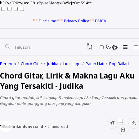
b3CyaFP0YyuxoG81cPpueMaoqxiBv5cJzOmSS4Yc
Disclaimer
Privacy Policy
DMCA
0
Beranda
Chord Gitar
Judika
Lirik Lagu
Patah Hati
Pop Ballad
Chord Gitar, Lirik & Makna Lagu Aku
Yang Tersakiti - Judika
Chord gitar mudah, lirik lengkap & makna lagu Aku Yang Tersakiti dari Judika.
Gugatan puitis panggung atas janji yang diingkari.
lirikindonesia.id
6
mins read
NELA KARISMA