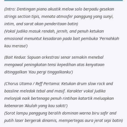
(Intro: Dentingan piano akustik melow solo berpadu gesekan
strings section tipis, menata atmosfer panggung yang sunyi,
intim, and sarat akan penderitaan batin)
(Vokal Judika masuk rendah, jernih, and penuh ketukan
emosional menuntut kesadaran pada bait pembuka 'Pernahkah
kau merasa')
(Bait Kedua: Sapuan orkestrasi senar semakin menebal
mengawal peningkatan tensi kepedihan atas kenyataan
ditinggalkan 'Kau pergi tinggalkanku')
(Chorus Utama / Reff Pertama: Ketukan drum slow rock and
bassline meledak tebal and masif. Karakter vokal Judika
melonjak naik bertenaga penuh rintihan katartik meluapkan
kebenaran 'Akulah yang kau sakiti')
(Sorot lampu panggung beralih dominan warna biru safir and
putih laser bergerak dinamis, mempertegas aura jerat sepi batin)