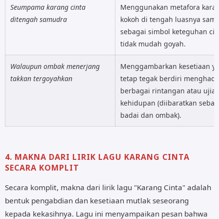
walaupun badai melanda
Seumpama karang cinta
Menggunakan metafora kara
F Am
ditengah samudra
kokoh di tengah luasnya sam
tetaplah perkasa
sebagai simbol keteguhan cin
tidak mudah goyah.
Am G
Walaupun ombak menerjang
Menggambarkan kesetiaan y
Seumpama karang cinta
takkan tergoyahkan
tetap tegak berdiri menghada
F Am
berbagai rintangan atau ujia
ditengah samudra
kehidupan (diibaratkan sebag
Am G
badai dan ombak).
walaupun ombak menerjang
F Am
takkan tergoyahkan
4. MAKNA DARI LIRIK LAGU KARANG CINTA
SECARA KOMPLIT
Am G
Secara komplit, makna dari lirik lagu "Karang Cinta" adalah
Begitu kiranya hati dan jiwaku
bentuk pengabdian dan kesetiaan mutlak seseorang
F E Am
kepada kekasihnya. Lagu ini menyampaikan pesan bahwa