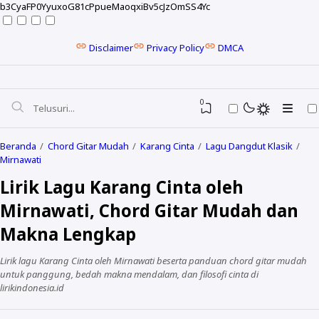
b3CyaFP0YyuxoG81cPpueMaoqxiBv5cJzOmSS4Yc
Disclaimer
Privacy Policy
DMCA
0
Beranda
Chord Gitar Mudah
Karang Cinta
Lagu Dangdut Klasik
Mirnawati
Lirik Lagu Karang Cinta oleh
Mirnawati, Chord Gitar Mudah dan
Makna Lengkap
Lirik lagu Karang Cinta oleh Mirnawati beserta panduan chord gitar mudah
untuk panggung, bedah makna mendalam, dan filosofi cinta di
lirikindonesia.id
NELA KARISMA