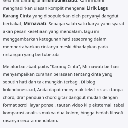
Selamat datang di
lirikindonesia.id
. Kali ini kami
menghadirkan ulasan komplit mengenai
Lirik Lagu
Karang Cinta
yang dipopulerkan oleh penyanyi dangdut
berbakat,
Mirnawati
. Sebagai salah satu karya yang syarat
akan pesan kesetiaan yang mendalam, lagu ini
menggambarkan keteguhan hati seseorang dalam
mempertahankan cintanya meski dihadapkan pada
rintangan yang bertubi-tubi.
Melalui bait-bait puitis "Karang Cinta", Mirnawati berhasil
menyampaikan curahan perasaan tentang cinta yang
seputih hati dan tak mungkin terbagi. Di blog
lirikindonesia.id, Anda dapat menyimak teks lirik asli tanpa
chord, draf panduan chord gitar dangdut mudah dengan
format scroll layar ponsel, tautan video klip eksternal, tabel
komparasi analisis makna dua kolom, hingga bedah filosofi
rasanya secara mendalam.