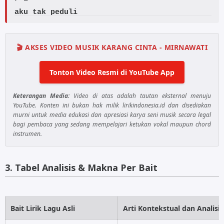
aku tak peduli
Am G
karena yang aku tahu
🎬 AKSES VIDEO MUSIK KARANG CINTA - MIRNAWATI
Am
kau masih sendiri
Tonton Video Resmi di YouTube App
F E
Keterangan Media:
Video di atas adalah tautan eksternal menuju
YouTube. Konten ini bukan hak milik lirikindonesia.id dan disediakan
seputih cintaku untuk satu hati
murni untuk media edukasi dan apresiasi karya seni musik secara legal
F E Am
bagi pembaca yang sedang mempelajari ketukan vokal maupun chord
instrumen.
Tak mungkin terbagi walaupun sampai mati
Am G
3. Tabel Analisis & Makna Per Bait
Seumpama karang cinta
F Am
ditengah samudra
Bait Lirik Lagu Asli
Arti Kontekstual dan Analisi
Am G