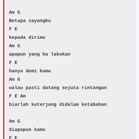
Am G
Betapa sayangku
F E
kepada dirimu
Am G
apapun yang ku lakukan
F E
hanya demi kamu
Am G
walau pasti datang sejuta rintangan
F E Am
biarlah kuterjang didalam ketabahan
Am G
Siapapun kamu
F E