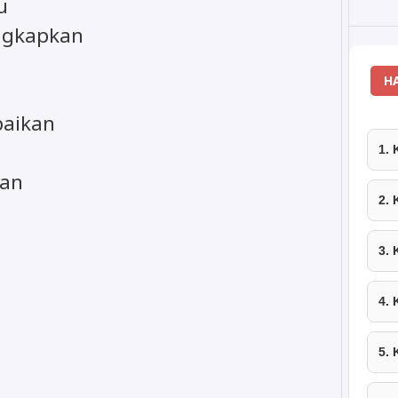
u
ngkapkan
H
paikan
1.
kan
2.
3.
4.
5.