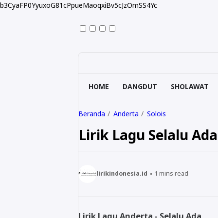
b3CyaFP0YyuxoG81cPpueMaoqxiBv5cJzOmSS4Yc
HOME
DANGDUT
SHOLAWAT
Beranda
Anderta
Solois
Lirik Lagu Selalu Ad
lirikindonesia.id
1
mins read
Lirik Lagu Anderta - Selalu Ada